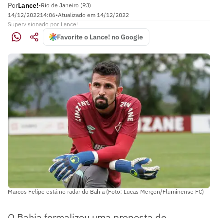
Por
Lance!
•
Rio de Janeiro (RJ)
14/12/2022
14:06
•
Atualizado em
14/12/2022
Supervisionado
por
Lance!
Favorite o Lance! no Google
Marcos Felipe está no radar do Bahia (Foto: Lucas Merçon/Fluminense FC)
O Bahia formalizou uma proposta de