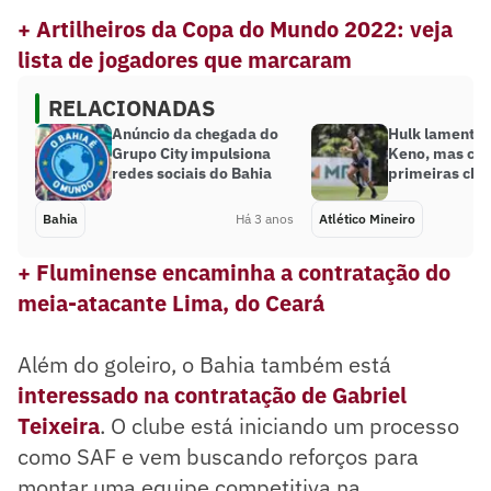
+ Artilheiros da Copa do Mundo 2022: veja
lista de jogadores que marcaram
RELACIONADAS
Anúncio da chegada do
Hulk lamenta 
Grupo City impulsiona
Keno, mas c
redes sociais do Bahia
primeiras ch
Bahia
Há 3 anos
Atlético Mineiro
+ Fluminense encaminha a contratação do
meia-atacante Lima, do Ceará
Além do goleiro, o Bahia também está
interessado na contratação de Gabriel
Teixeira
. O clube está iniciando um processo
como SAF e vem buscando reforços para
montar uma equipe competitiva na