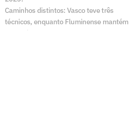
Caminhos distintos: Vasco teve três
técnicos, enquanto Fluminense mantém
Zubeldía
Vidente crava resultado de Vasco x
Fluminense na Copa do Brasil
Fluminense x Vasco na Copa do Brasil:
retrospecto e estatísticas
Zinho aponta favorito em Vasco x
Fluminense: 'Elenco melhor'
Zubeldía faz de clássico contra o Vasco
prova de fogo do trabalho no