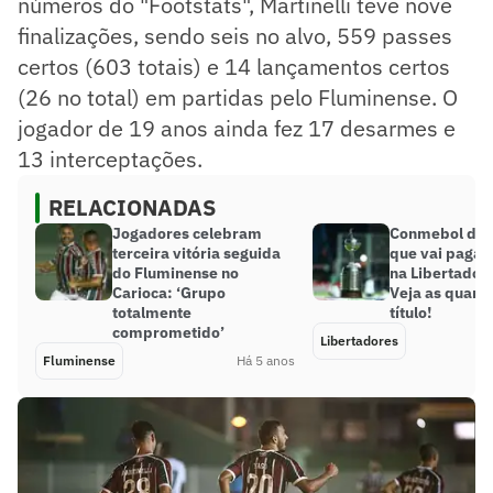
números do "Footstats", Martinelli teve nove
finalizações, sendo seis no alvo, 559 passes
certos (603 totais) e 14 lançamentos certos
(26 no total) em partidas pelo Fluminense. O
jogador de 19 anos ainda fez 17 desarmes e
13 interceptações.
RELACIONADAS
Jogadores celebram
Conmebol defi
terceira vitória seguida
que vai pagar 
do Fluminense no
na Libertador
Carioca: ‘Grupo
Veja as quanti
totalmente
título!
comprometido’
Libertadores
Fluminense
Há 5 anos