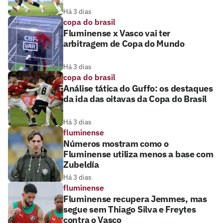
Há 3 dias
copa do brasil
Fluminense x Vasco vai ter
arbitragem de Copa do Mundo
Há 3 dias
copa do brasil
Análise tática do Guffo: os destaques
da ida das oitavas da Copa do Brasil
Há 3 dias
fluminense
Números mostram como o
Fluminense utiliza menos a base com
Zubeldía
Há 3 dias
fluminense
Fluminense recupera Jemmes, mas
segue sem Thiago Silva e Freytes
contra o Vasco