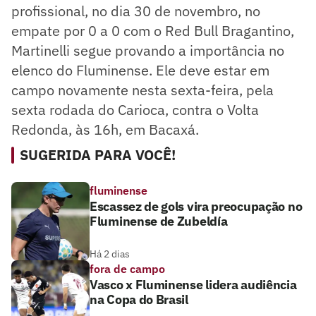
profissional, no dia 30 de novembro, no
empate por 0 a 0 com o Red Bull Bragantino,
Martinelli segue provando a importância no
elenco do Fluminense. Ele deve estar em
campo novamente nesta sexta-feira, pela
sexta rodada do Carioca, contra o Volta
Redonda, às 16h, em Bacaxá.
SUGERIDA PARA VOCÊ!
fluminense
Escassez de gols vira preocupação no
Fluminense de Zubeldía
Há 2 dias
fora de campo
Vasco x Fluminense lidera audiência
na Copa do Brasil