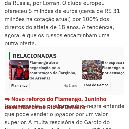
da Rússia, por Lorran. O clube europeu
ofereceu 5 milhões de euros (cerca de R$ 31
milhões na cotação atual) por 100% dos
direitos do atleta de 18 anos. A tendência,
agora, é que os russos encaminham uma
outra oferta.
RELACIONADAS
Flamengo abre
Ex-esposa de 
negociação pela
Flamengo pedi
contratação de Jorginho,
por acusações
do Arsenal
Fora de Campo
Flamengo
Há 1 ano
➡️ Novo reforço do Flamengo, Juninho
Internamente, a diretoria rubro-negra entende
desembarca no Rio de Janeiro
que pode vender o jogador por um valor
superior. A multa rescisória do Garoto do