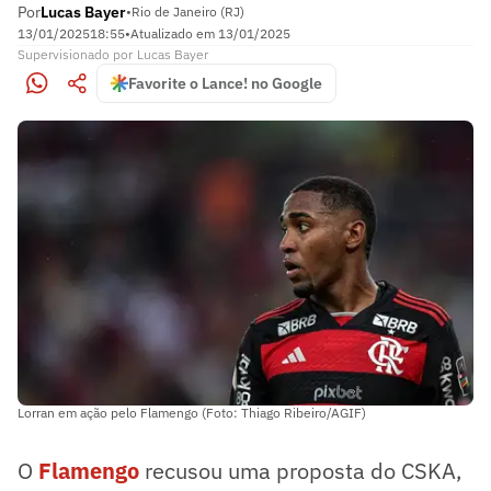
Por
Lucas Bayer
•
Rio de Janeiro (RJ)
13/01/2025
18:55
•
Atualizado em
13/01/2025
Supervisionado
por
Lucas Bayer
Favorite o Lance! no Google
Lorran em ação pelo Flamengo (Foto: Thiago Ribeiro/AGIF)
O
Flamengo
recusou uma proposta do CSKA,