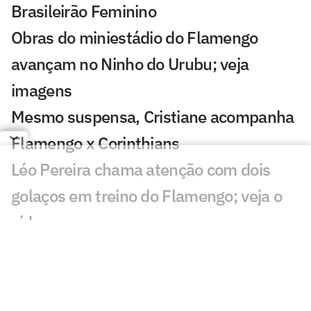
Brasileirão Feminino
Obras do miniestádio do Flamengo
avançam no Ninho do Urubu; veja
imagens
Mesmo suspensa, Cristiane acompanha
Flamengo x Corinthians
Léo Pereira chama atenção com dois
golaços em treino do Flamengo; veja o
vídeo
Paquetá elogia Almada e revela
conversa com Luiz Henrique sobre
Flamengo