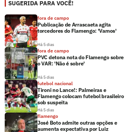
SUGERIDA PARA VOCÊ!
fora de campo
Publicação de Arrascaeta agita
torcedores do Flamengo: 'Vamos'
Há 5 dias
fora de campo
PVC detona nota do Flamengo sobre
o VAR: 'Não é sobre'
Há 5 dias
futebol nacional
Tironi no Lance!: Palmeiras e
Flamengo colocam futebol brasileiro
sob suspeita
Há 5 dias
flamengo
José Boto admite outras opções e
aumenta expectativa por Luiz