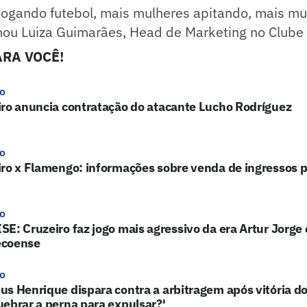
jogando futebol, mais mulheres apitando, mais mu
mou Luiza Guimarães, Head de Marketing no Clube 
RA VOCÊ!
ro
iro anuncia contratação do atacante Lucho Rodríguez
ro
ro x Flamengo: informações sobre venda de ingressos p
ro
E: Cruzeiro faz jogo mais agressivo da era Artur Jorge 
coense
ro
s Henrique dispara contra a arbitragem após vitória do
ebrar a perna para expulsar?'