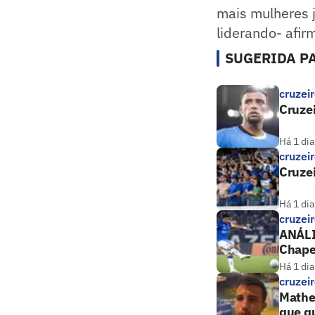
mais mulheres 
liderando- afir
SUGERIDA PA
cruzei
Cruze
Há 1 dia
cruzei
Cruzei
Há 1 dia
cruzei
ANÁLIS
Chape
Há 1 dia
cruzei
Matheu
que qu