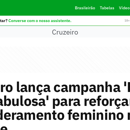
Brasileirão
Tabelas
Vídeo
tar?
Converse com o nosso assistente.
18+ 
Cruzeiro
iro lança campanha '
bulosa' para reforça
eramento feminino 
te