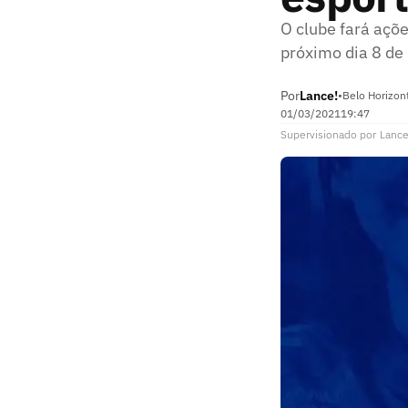
O clube fará açõe
próximo dia 8 de
Por
Lance!
•
Belo Horizon
01/03/2021
19:47
Supervisionado
por
Lance