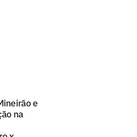
ineirão e
ção na
ro x