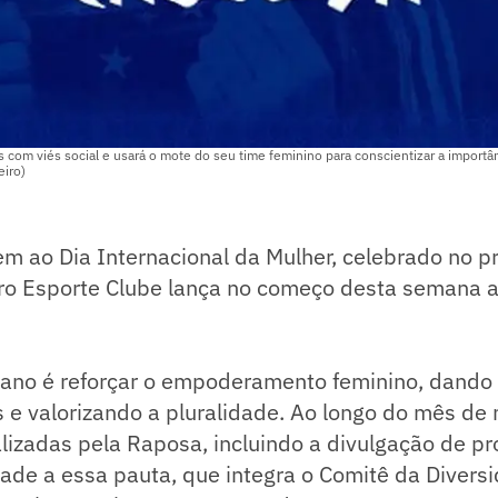
s com viés social e usará o mote do seu time feminino para conscientizar a importâ
eiro)
 ao Dia Internacional da Mulher, celebrado no p
iro Esporte Clube lança no começo desta semana
e ano é reforçar o empoderamento feminino, dando
 e valorizando a pluralidade. Ao longo do mês de 
lizadas pela Raposa, incluindo a divulgação de pr
ade a essa pauta, que integra o Comitê da Divers