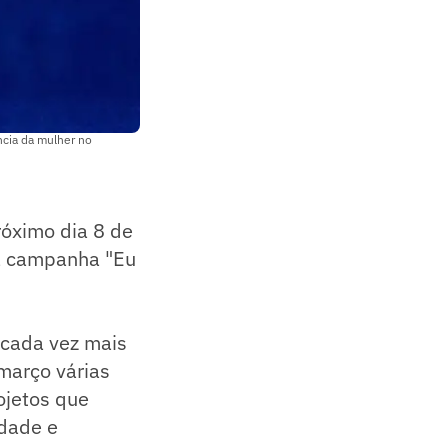
ncia da mulher no
róximo dia 8 de
 a campanha "Eu
 cada vez mais
março várias
ojetos que
idade e