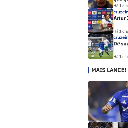
Há 1 dia
cruzei
Artur 
Há 1 dia
cruzei
Dê sua
Há 1 dia
MAIS LANCE!