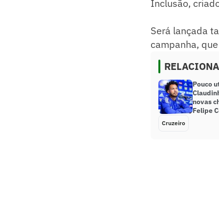
Inclusão, criad
Será lançada t
campanha, que 
RELACION
Pouco u
Claudinh
novas c
Felipe 
Cruzeiro