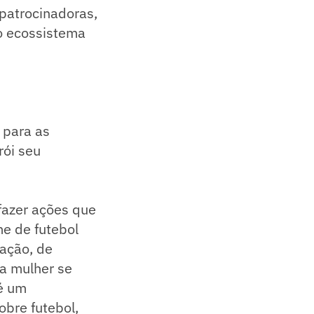
 patrocinadoras,
 o ecossistema
 para as
rói seu
fazer ações que
me de futebol
ação, de
ma mulher se
é um
bre futebol,