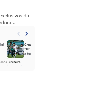
exclusivos da
edoras.
iel
Cruzeiro terá Rafael Sobis como
’10’ e divulga numeração fixa para
a temporada com Orejuela
 anos
Cruzeiro
Há 5 anos