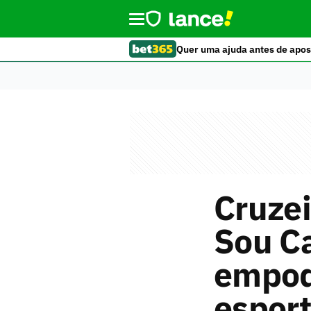
Quer uma ajuda antes de apos
Cruze
Sou Ca
empod
espor