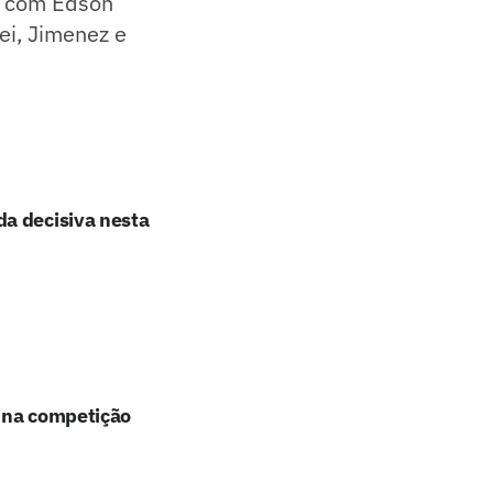
ha com Edson
ei, Jimenez e
da decisiva nesta
z na competição