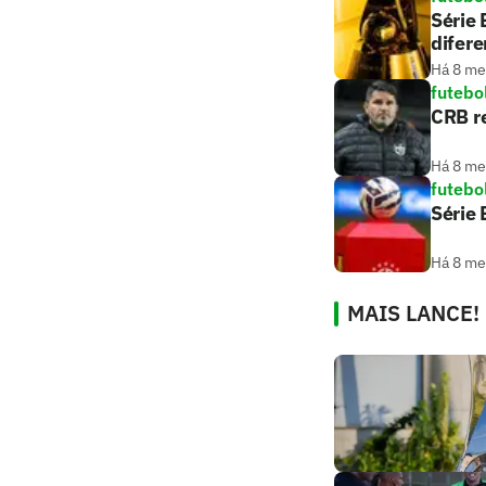
Série 
difer
Há 8 m
futebo
CRB r
Há 8 m
futebo
Série 
Há 8 m
MAIS LANCE!