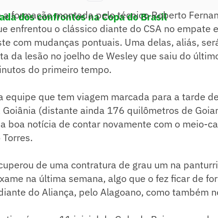
e a formação montada pelo técnico Roberto Ferna
ada dos confrontos na Copa do Brasil
e enfrentou o clássico diante do CSA no empate e
te com mudanças pontuais. Uma delas, aliás, ser
ta da lesão no joelho de Wesley que saiu do últim
inutos do primeiro tempo.
 a equipe que tem viagem marcada para a tarde de
a Goiânia (distante ainda 176 quilômetros de Goia
e a boa notícia de contar novamente com o meio-c
 Torres.
ecuperou de uma contratura de grau um na panturr
xame na última semana, algo que o fez ficar de fo
iante do Aliança, pelo Alagoano, como também no