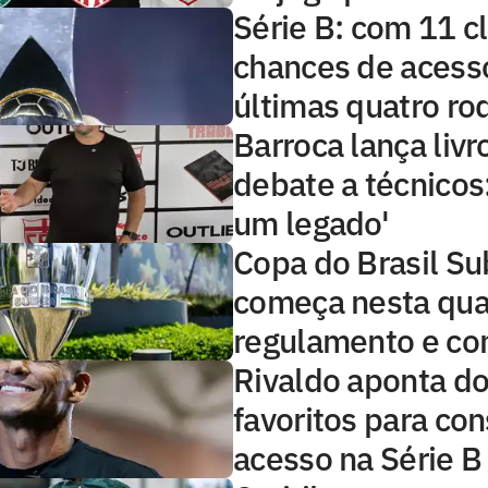
Série B: com 11 c
chances de acess
últimas quatro ro
Barroca lança livr
debate a técnicos:
um legado'
Copa do Brasil S
começa nesta quar
regulamento e co
Rivaldo aponta do
favoritos para con
acesso na Série B