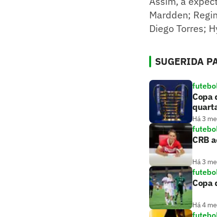
Assim, a expect
Mardden; Regin
Diego Torres; H
SUGERIDA PA
futebo
Copa d
quart
Há 3 m
futebo
CRB ac
Há 3 m
futebo
Copa d
Há 4 m
futebo