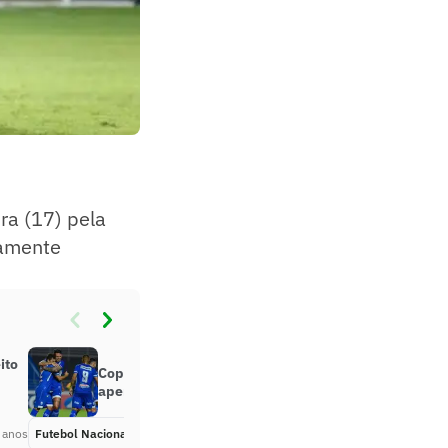
ra (17) pela
camente
ito
Copa do Nordeste: CSA e CRB
apenas empatam no Rei Pelé
 anos
Futebol Nacional
Há 5 anos