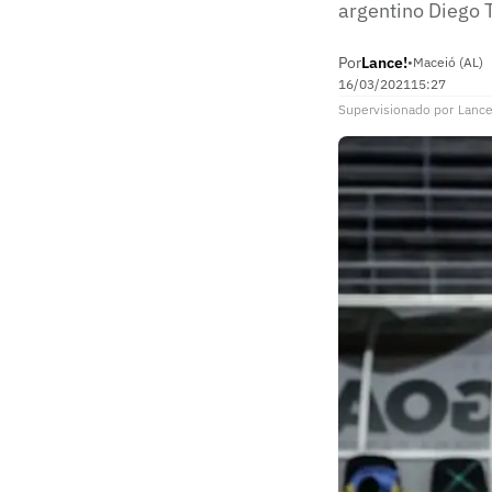
argentino Diego T
Por
Lance!
•
Maceió (AL)
16/03/2021
15:27
Supervisionado
por
Lance