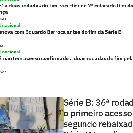
B: a duas rodadas do fim, vice-líder e 7º colocado têm d
ença
eses
l nacional
enova com Eduardo Barroca antes do fim da Série B
eses
l nacional
B não tem acesso confirmado a duas rodadas do fim pela
eses
Série B: 36ª roda
o primeiro acesso
segundo rebaixa