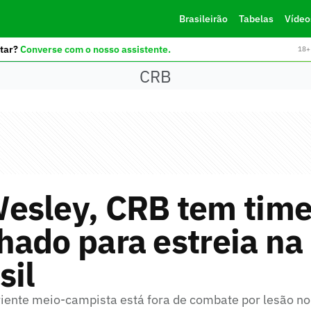
Brasileirão
Tabelas
Vídeo
tar?
Converse com o nosso assistente.
18+ 
CRB
esley, CRB tem tim
ado para estreia na
sil
iente meio-campista está fora de combate por lesão no 