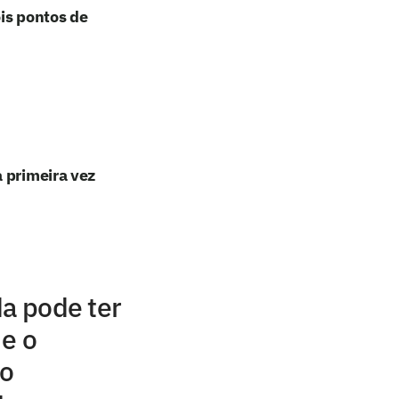
ois pontos de
 primeira vez
da pode ter
 e o
do