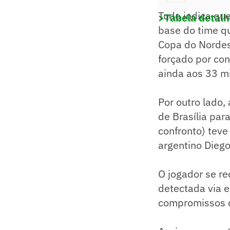
Tudo indica qu
>Tabela detalh
base do time qu
Copa do Nordes
forçado por con
ainda aos 33 m
Por outro lado,
de Brasília par
confronto) tev
argentino Diego
O jogador se r
detectada via e
compromissos d