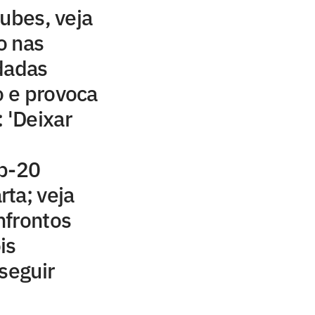
lubes, veja
o nas
dadas
o e provoca
 'Deixar
ub-20
ta; veja
nfrontos
is
seguir