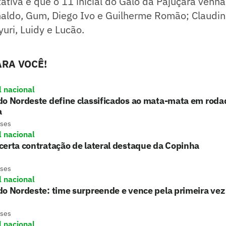
ativa é que o 11 inicial do Galo da Pajuçara ven
aldo, Gum, Diego Ivo e Guilherme Romão; Claudin
yuri, Luidy e Lucão.
RA VOCÊ!
l nacional
o Nordeste define classificados ao mata-mata em roda
a
eses
l nacional
erta contratação de lateral destaque da Copinha
eses
l nacional
o Nordeste: time surpreende e vence pela primeira ve
eses
l nacional