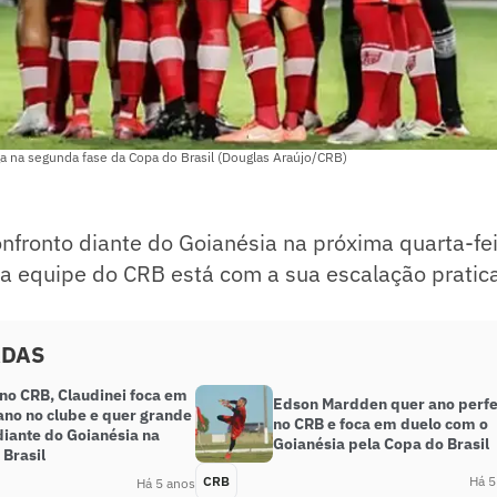
aga na segunda fase da Copa do Brasil (Douglas Araújo/CRB)
fronto diante do Goianésia na próxima quarta-fei
, a equipe do CRB está com a sua escalação prati
ADAS
 no CRB, Claudinei foca em
Edson Mardden quer ano perfe
ano no clube e quer grande
no CRB e foca em duelo com o
diante do Goianésia na
Goianésia pela Copa do Brasil
 Brasil
CRB
Há 5
Há 5 anos