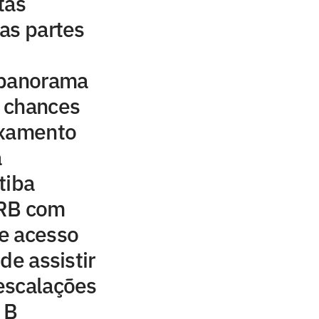
tas
as partes
 panorama
s chances
ixamento
a
itiba
CRB com
e acesso
de assistir
 escalações
 B