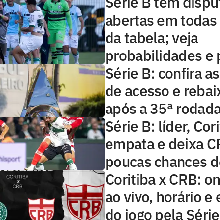
Série B tem dispu
abertas em todas 
da tabela; veja
probabilidades e
Série B: confira a
de acesso e reba
após a 35ª rodad
Série B: líder, Cor
empata e deixa 
poucas chances d
Coritiba x CRB: on
ao vivo, horário e
do jogo pela Série