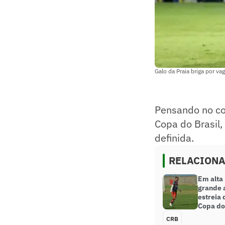
Galo da Praia briga por v
Pensando no con
Copa do Brasil
definida.
RELACION
Em alta
grande 
estreia 
Copa do
CRB