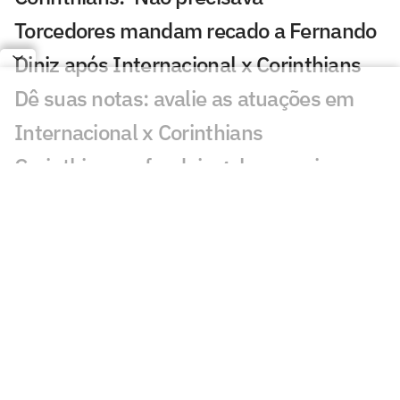
Torcedores mandam recado a Fernando
Diniz após Internacional x Corinthians
Dê suas notas: avalie as atuações em
Internacional x Corinthians
Corinthians sofre dois gols em seis
minutos e perde para o Inter na Copa do
Brasil
Veja gols em Internacional x
Corinthians: Matheus e Alan Patrick
marcam
Especialista analisa polêmica de pênalti