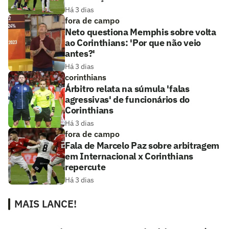
Há 3 dias
fora de campo
Neto questiona Memphis sobre volta
ao Corinthians: 'Por que não veio
antes?'
Há 3 dias
corinthians
Árbitro relata na súmula 'falas
agressivas' de funcionários do
Corinthians
Há 3 dias
fora de campo
Fala de Marcelo Paz sobre arbitragem
em Internacional x Corinthians
repercute
Há 3 dias
MAIS LANCE!