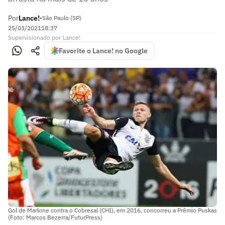
Por
Lance!
•
São Paulo (SP)
25/03/2021
18:37
Supervisionado
por
Lance!
Favorite o Lance! no Google
Gol de Marlone contra o Cobresal (CHI), em 2016, concorreu a Prêmio Puskas
(Foto: Marcos Bezerra/FuturPress)