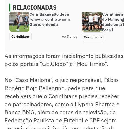
RELACIONADAS
Corinthians não deve
Corinthians tr
renovar contrato com
do Flamengo a
Otero; entenda
duelo pela Co
Brasil
Corinthians
Há 5 anos
Corinthians
As informações foram inicialmente publicadas
pelos portais "GE.Globo" e "Meu Timão".
No "Caso Marlone", o juiz responsável, Fábio
Rogério Bojo Pellegrino, pede para que
recebíveis que o Corinthians precisa receber
de patrocinadores, como a Hypera Pharma e
Banco BMG, além de cotas de televisão, da
Federação Paulista de Futebol e CBF sejam
depositadas em juízo, já que a alegação da