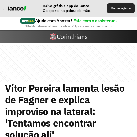
Baixe grátis o app do Lance!
Baixe agora
O esporte na palma da mão.
Ajuda com Aposta?
Fale com o assistente.
18+ Ministério da Fazenda adverte: Aposta não é investimento
Corinthians
Vítor Pereira lamenta lesão
de Fagner e explica
improviso na lateral:
'Tentamos encontrar
solução ali'