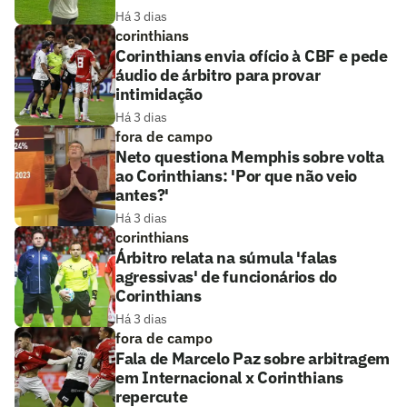
Há 3 dias
corinthians
Corinthians envia ofício à CBF e pede
áudio de árbitro para provar
intimidação
Há 3 dias
fora de campo
Neto questiona Memphis sobre volta
ao Corinthians: 'Por que não veio
antes?'
Há 3 dias
corinthians
Árbitro relata na súmula 'falas
agressivas' de funcionários do
Corinthians
Há 3 dias
fora de campo
Fala de Marcelo Paz sobre arbitragem
em Internacional x Corinthians
repercute