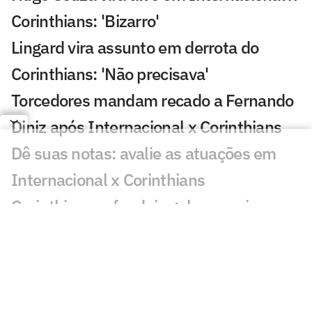
Corinthians: 'Bizarro'
Lingard vira assunto em derrota do
Corinthians: 'Não precisava'
Torcedores mandam recado a Fernando
Diniz após Internacional x Corinthians
Dê suas notas: avalie as atuações em
Internacional x Corinthians
Corinthians sofre dois gols em seis
minutos e perde para o Inter na Copa do
Brasil
Veja gols em Internacional x
Corinthians: Matheus e Alan Patrick