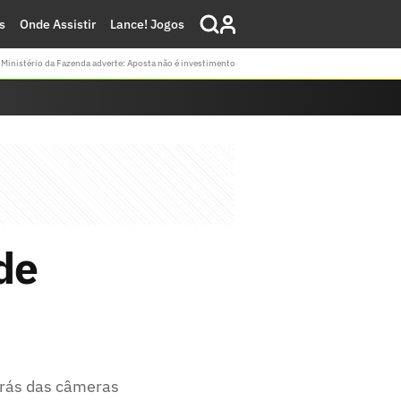
s
Onde Assistir
Lance! Jogos
Ministério da Fazenda adverte: Aposta não é investimento
de
 trás das câmeras