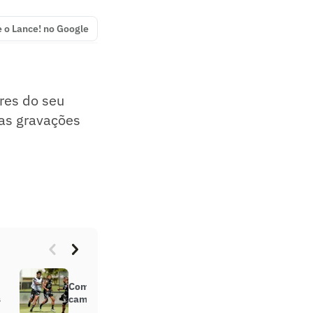
e o Lance! no Google
res do seu
 as gravações
Com titulares contra a Ponte em
s
campo, Corinthians faz treino leve