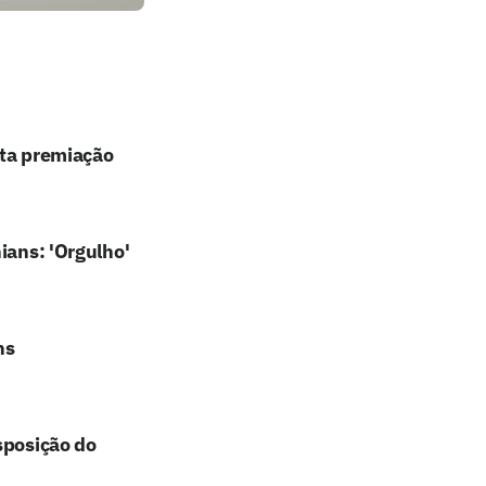
lta premiação
ians: 'Orgulho'
ns
sposição do