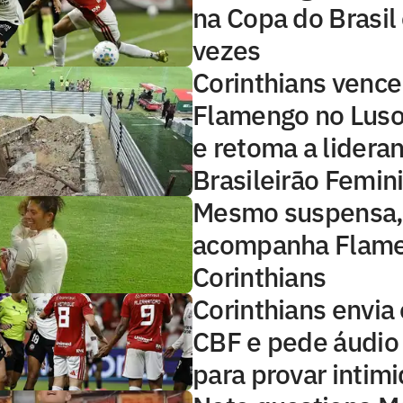
na Copa do Brasil
vezes
Corinthians vence
Flamengo no Luso
e retoma a lidera
Brasileirão Femin
Mesmo suspensa, 
acompanha Flame
Corinthians
Corinthians envia 
CBF e pede áudio 
para provar intim