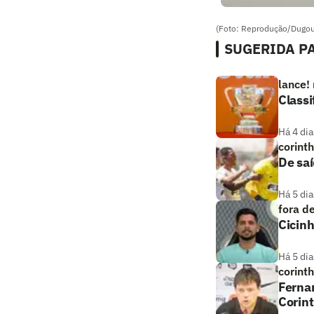
(Foto: Reprodução/Dugou
SUGERIDA PA
lance!
Classi
Há 4 dia
corint
De saí
Há 5 dia
fora d
Cicin
Há 5 dia
corint
Fernan
Corin