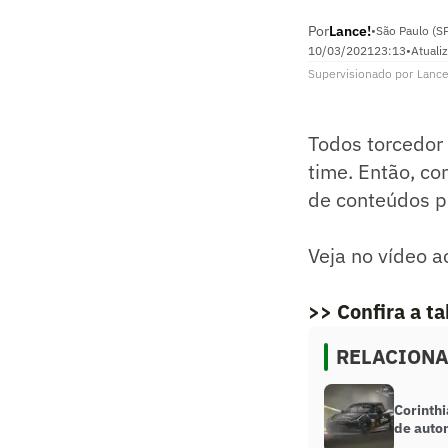
Por
Lance!
•
São Paulo (S
10/03/2021
23:13
•
Atuali
Supervisionado
por
Lance
Todos torcedor
time. Então, co
de conteúdos p
Veja no vídeo a
>> Confira a t
RELACION
Corinthi
de auto