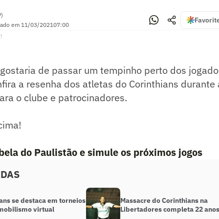
P)
Favorit
zado em
11/03/2021
07:00
!
 gostaria de passar um tempinho perto dos jogado
nfira a resenha dos atletas do Corinthians durante
ara o clube e patrocinadores.
cima!
abela do Paulistão e simule os próximos jogos
ADAS
ans se destaca em torneios
Massacre do Corinthians na
mobilismo virtual
Libertadores completa 22 ano