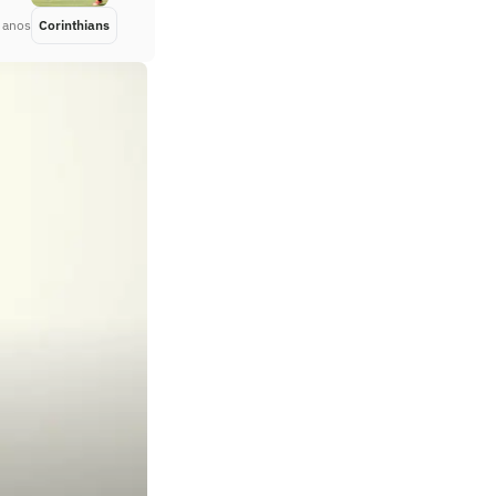
 anos
Corinthians
Há 5 anos