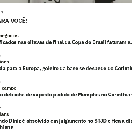
t)
RA VOCÊ!
 negócios
ficados nas oitavas de final da Copa do Brasil faturam a
s
hians
da para a Europa, goleiro da base se despede do Corinth
s
e campo
ho debocha de suposto pedido de Memphis no Corinthia
s
hians
do Diniz é absolvido em julgamento no STJD e fica à di
thians