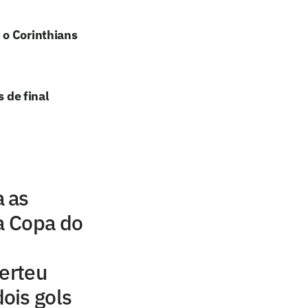
 o Corinthians
 de final
 as
da Copa do
verteu
ois gols