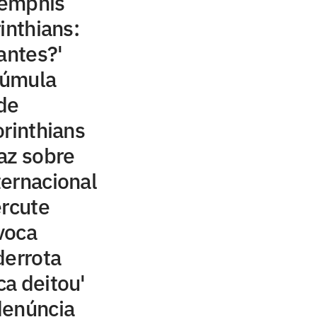
Memphis
inthians:
antes?'
 súmula
 de
orinthians
az sobre
ernacional
ercute
voca
derrota
ca deitou'
denúncia