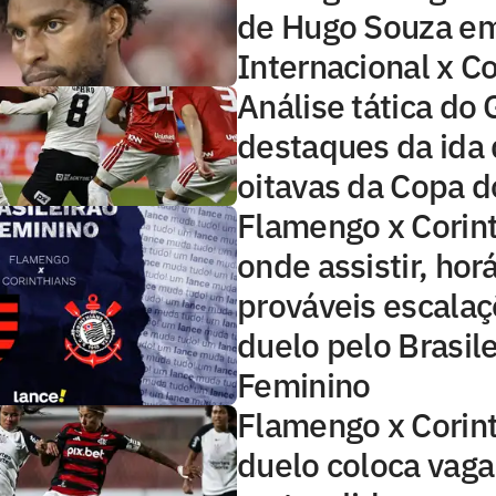
de Hugo Souza e
Internacional x Co
Análise tática do 
destaques da ida
oitavas da Copa d
Flamengo x Corint
onde assistir, horá
prováveis escala
duelo pelo Brasile
Feminino
Flamengo x Corint
duelo coloca vaga