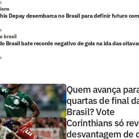
s
hians
s Depay desembarca no Brasil para definir futuro com
s
o brasil
o Brasil bate recorde negativo de gols na ida das oitavas
s
Quem avança para
quartas de final 
Brasil? Vote
Corinthians só re
desvantagem de d