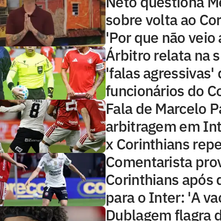
Neto questiona 
sobre volta ao Cor
'Por que não veio 
Árbitro relata na
'falas agressivas'
funcionários do C
Fala de Marcelo P
arbitragem em Int
x Corinthians rep
Comentarista pro
Corinthians após 
para o Inter: 'A va
Dublagem flagra 