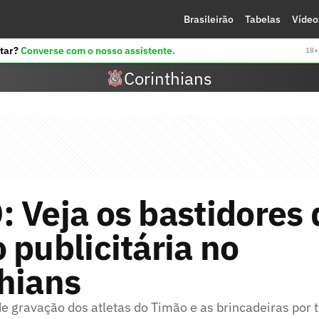
Brasileirão
Tabelas
Vídeo
tar?
Converse com o nosso assistente.
18+ 
Corinthians
 Veja os bastidores 
 publicitária no
hians
de gravação dos atletas do Timão e as brincadeiras por