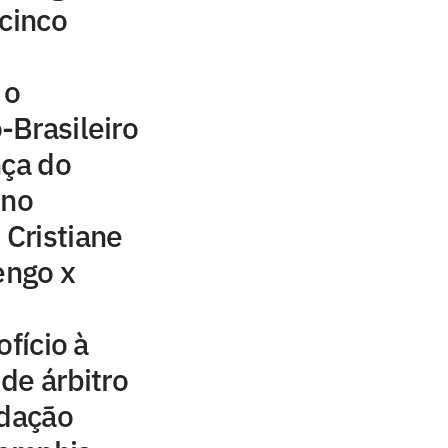
 cinco
 o
-Brasileiro
nça do
ino
Cristiane
ngo x
ofício à
de árbitro
idação