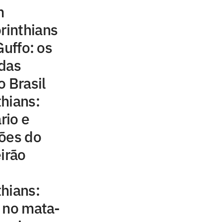
m
rinthians
Guffo: os
 das
o Brasil
hians:
rio e
ções do
irão
hians:
 no mata-