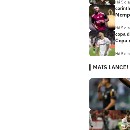
Há 5 dia
corint
Memphi
Há 5 dia
copa d
Copa d
Há 5 dia
MAIS LANCE!