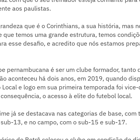
nte aos paulistas.
randeza que é o Corinthians, a sua história, mas
 que temos uma grande estrutura, temos condiçõ
ra esse desafio, e acredito que nós estamos prep
ipe pernambucana é ser um clube formador, tanto 
ção aconteceu há dois anos, em 2019, quando disp
Local e logo em sua primeira temporada foi vice
 consequência, o acesso à elite do futebol local.
time já se destacava nas categorias de base, com tí
e sub-13, e no campo, com o sub-15 e sub-17.
órico do Retrô colocou o clube em condição de di