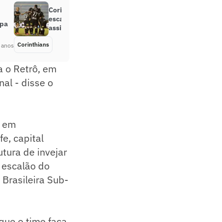
Corinthians x Retrô (PE): prováveis
escalações, desfalques e onde
opa
assistir
Corinthians
Há 5 anos
 anos
a o Retrô, em
nal - disse o
a em
e, capital
tura de invejar
o escalão do
 Brasileira Sub-
que o time faça