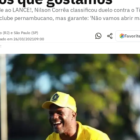
e ao LANCE!, Nilson Corrêa classificou duelo contra o
 o clube pernambucano, mas garante: 'Não vamos abrir m
o (RJ) e São Paulo (SP)
Favorit
zado em
26/03/2021
09:00
!