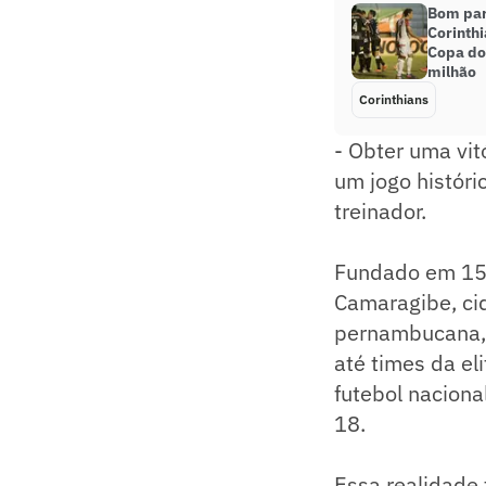
Bom para
Corinthi
Copa do 
milhão
Corinthians
- Obter uma vit
um jogo históric
treinador.
Fundado em 15 
Camaragibe, cid
pernambucana, 
até times da el
futebol naciona
18.
Essa realidade 