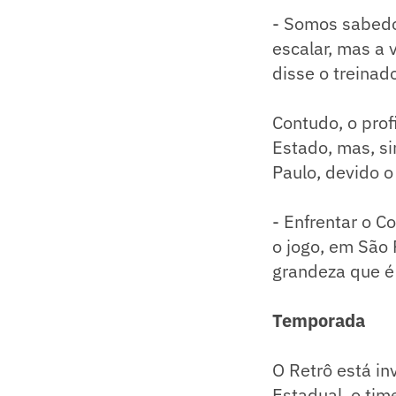
- Somos sabedo
escalar, mas a 
disse o treinad
Contudo, o prof
Estado, mas, si
Paulo, devido 
- Enfrentar o C
o jogo, em São
grandeza que é 
Temporada
O Retrô está in
Estadual, o tim