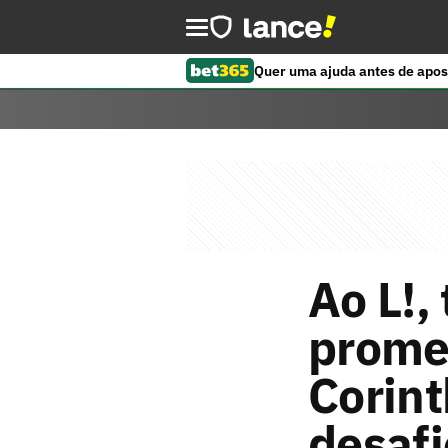
Quer uma ajuda antes de apos
Ao L!,
promet
Corint
desafi