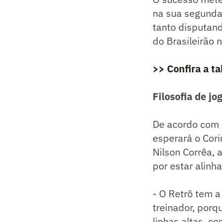
na sua segunda 
tanto disputand
do Brasileirão
>> Confira a t
Filosofia de jo
De acordo com o
esperará o Cori
Nilson Corrêa, 
por estar alinh
- O Retrô tem a
treinador, porq
linhas altas, c