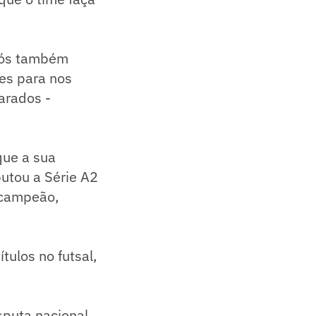
 nós também
es para nos
arados -
que a sua
utou a Série A2
-campeão,
tulos no futsal,
sputa nacional