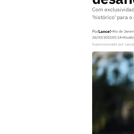
Com exclusividad
'histórico' para
Por
Lance!
•
Rio de Janeir
26/03/2021
03:14
•
Atuali
Supervisionado
por
Lance