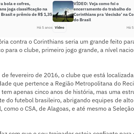
 bola e cofres,
VÍDEO: Veja como foi o
ans joga classificação na
encerramento do trabalho do
Brasil e prêmio de R$ 1,35
Corinthians pra ‘decisão’ na C
do Brasil
Há 5 anos
Vídeo
Há 5
ória contra o Corinthians seria um grande feito par
o para o clube, primeiro jogo grande, a nível nacio
de fevereiro de 2016, o clube que está localizad
ade que pertence a Região Metropolitana do Recif
tem apenas cinco anos de história, mas uma estru
ite do futebol brasileiro, abrigando equipes de alt
l, como o CSA, de Alagoas, e até mesmo a Seleção
faz com que o seu treinador esteja confiante para 