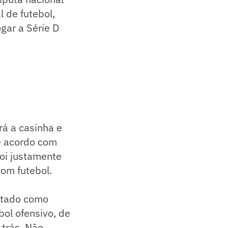
 de futebol,
gar a Série D
rá a casinha e
e acordo com
oi justamente
bom futebol.
ratado como
bol ofensivo, de
 trás. Não