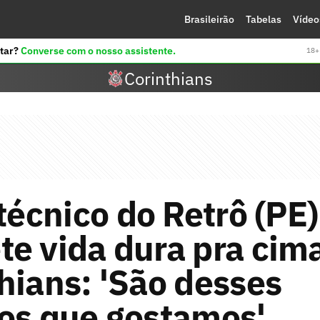
Brasileirão
Tabelas
Vídeo
tar?
Converse com o nosso assistente.
18+ 
Corinthians
 técnico do Retrô (PE)
e vida dura pra cim
hians: 'São desses
os que gostamos'