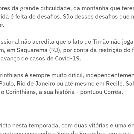
res da grande dificuldade, da montanha que ter
vida é feita de desafios. São desses desafios que
or.
issional não acredita que o fato do Timão não jog
m, em Saquarema (RJ), por conta da restrição do 
o avanço de casos de Covid-19.
orinthians é sempre muito difícil, independenteme
 Paulo, Rio de Janeiro ou até mesmo em Recife. S
o Corinthians, a sua história - pontuou Corrêa.
victo nesta temporada, com duas vitórias e uma e
e estreou vencendo o Sete de Setembro, em casa, 