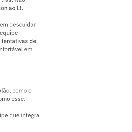
son ao L!.
sem descuidar
 equipe
 tentativas de
onfortável em
alão, como o
como esse.
ipe que integra