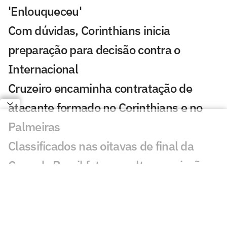
'Enlouqueceu'
Com dúvidas, Corinthians inicia
preparação para decisão contra o
Internacional
Cruzeiro encaminha contratação de
atacante formado no Corinthians e no
Palmeiras
Classificados nas oitavas de final da
Copa do Brasil faturam alta premiação
De saída para a Europa, goleiro da base
se despede do Corinthians: 'Orgulho'
Cicinho debocha de suposto pedido de