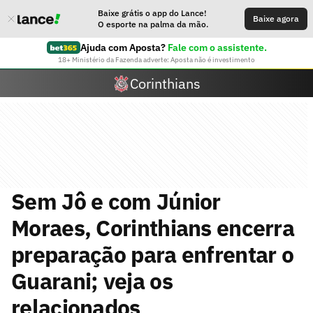
Baixe grátis o app do Lance!
Baixe agora
O esporte na palma da mão.
Ajuda com Aposta?
Fale com o assistente.
18+ Ministério da Fazenda adverte: Aposta não é investimento
Corinthians
Sem Jô e com Júnior
Moraes, Corinthians encerra
preparação para enfrentar o
Guarani; veja os
relacionados