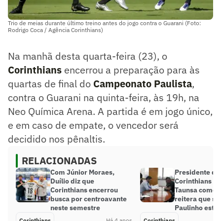
Trio de meias durante último treino antes do jogo contra o Guarani (Foto:
Rodrigo Coca / Agência Corinthians)
Na manhã desta quarta-feira (23), o
Corinthians
encerrou a preparação para às
quartas de final do
Campeonato Paulista
,
contra o Guarani na quinta-feira, às 19h, na
Neo Química Arena. A partida é em jogo único,
e em caso de empate, o vencedor será
decidido nos pênaltis.
RELACIONADAS
Com Júnior Moraes,
Presidente do
Duílio diz que
Corinthians vê
Corinthians encerrou
Taunsa como ‘
busca por centroavante
reitera que sa
neste semestre
Paulinho está
Corinthians
Há 4 anos
Corinthians