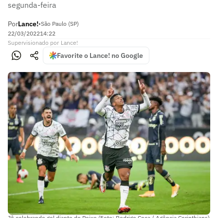
segunda-feira
Por
Lance!
•
São Paulo (SP)
22/03/2022
14:22
Supervisionado
por
Lance!
Favorite o Lance! no Google
Jô celebrando gol diante do Peixe (Foto: Rodrigo Coca / Agência Corinthians)