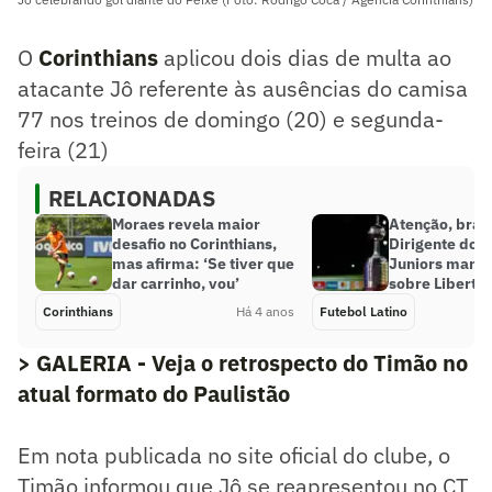
O
Corinthians
aplicou dois dias de multa ao
atacante Jô referente às ausências do camisa
77 nos treinos de domingo (20) e segunda-
feira (21)
RELACIONADAS
Moraes revela maior
Atenção, brasi
desafio no Corinthians,
Dirigente do 
mas afirma: ‘Se tiver que
Juniors mand
dar carrinho, vou’
sobre Liberta
Corinthians
Há 4 anos
Futebol Latino
> GALERIA - Veja o retrospecto do Timão no
atual formato do Paulistão
Em nota publicada no site oficial do clube, o
Timão informou que Jô se reapresentou no CT