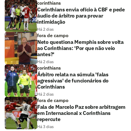
corinthians
Corinthians envia ofício à CBF e pede
áudio de árbitro para provar
intimidação
Há 2 dias
fora de campo
Neto questiona Memphis sobre volta
ao Corinthians: 'Por que não veio
antes?'
Há 2 dias
corinthians
Árbitro relata na súmula 'falas
agressivas' de funcionários do
Corinthians
Há 2 dias
fora de campo
Fala de Marcelo Paz sobre arbitragem
em Internacional x Corinthians
repercute
Há 3 dias