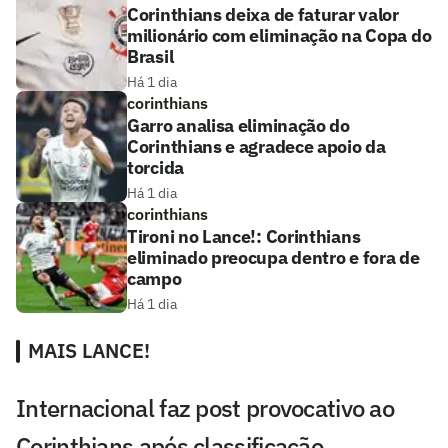
Corinthians deixa de faturar valor
milionário com eliminação na Copa do
Brasil
Há 1 dia
corinthians
Garro analisa eliminação do
Corinthians e agradece apoio da
torcida
Há 1 dia
corinthians
Tironi no Lance!: Corinthians
eliminado preocupa dentro e fora de
campo
Há 1 dia
MAIS LANCE!
Internacional faz post provocativo ao
Corinthians após classificação