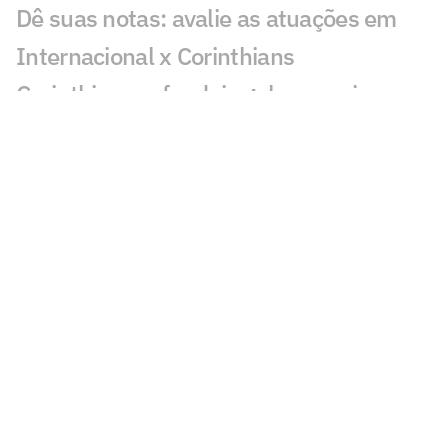
Dê suas notas: avalie as atuações em
Internacional x Corinthians
Corinthians sofre dois gols em seis
minutos e perde para o Inter na Copa do
Brasil
Veja gols em Internacional x
Corinthians: Matheus e Alan Patrick
marcam
Especialista analisa polêmica de pênalti
em Inter x Corinthians
Polêmica em Internacional x Corinthians
gera debate: 'Sacanagem'