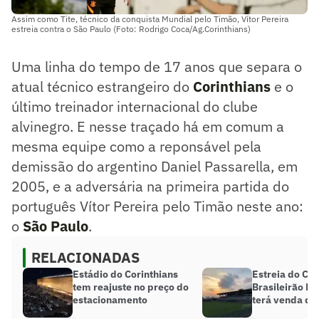
Assim como Tite, técnico da conquista Mundial pelo Timão, Vítor Pereira
estreia contra o São Paulo (Foto: Rodrigo Coca/Ag.Corinthians)
Uma linha do tempo de 17 anos que separa o
atual técnico estrangeiro do
Corinthians
e o
último treinador internacional do clube
alvinegro. E nesse traçado há em comum a
mesma equipe como a reponsável pela
demissão do argentino Daniel Passarella, em
2005, e a adversária na primeira partida do
português Vítor Pereira pelo Timão neste ano:
o
São Paulo
.
RELACIONADAS
Estádio do Corinthians
Estreia do Cor
tem reajuste no preço do
Brasileirão F
estacionamento
terá venda de