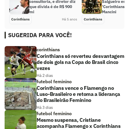
consultoria, e diretor diz
Salgueiro esb
que dívida é de R$ 900
‘Corinthians i
mi
Mancini
Corinthians
Há 5 anos
Corinthians
SUGERIDA PARA VOCÊ!
corinthians
Corinthians só reverteu desvantagem
de dois gols na Copa do Brasil cinco
vezes
Há 2 dias
futebol feminino
Corinthians vence o Flamengo no
Luso-Brasileiro e retoma a liderança
do Brasileirão Feminino
Há 3 dias
futebol feminino
Mesmo suspensa, Cristiane
acompanha Flamengo x Corinthians