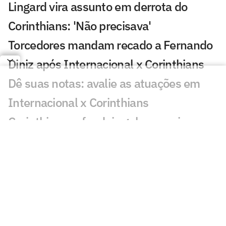
Lingard vira assunto em derrota do
Corinthians: 'Não precisava'
Torcedores mandam recado a Fernando
Diniz após Internacional x Corinthians
Dê suas notas: avalie as atuações em
Internacional x Corinthians
Corinthians sofre dois gols em seis
minutos e perde para o Inter na Copa do
Brasil
Veja gols em Internacional x
Corinthians: Matheus e Alan Patrick
marcam