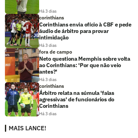
Há 3 dias
corinthians
Corinthians envia ofício à CBF e pede
áudio de árbitro para provar
intimidação
Há 3 dias
fora de campo
Neto questiona Memphis sobre volta
ao Corinthians: 'Por que não veio
antes?'
Há 3 dias
corinthians
Árbitro relata na súmula 'falas
agressivas' de funcionários do
Corinthians
Há 3 dias
MAIS LANCE!