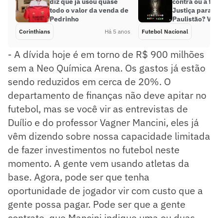
diz que já usou quase
contra ou a fav
todo o valor da venda de
Justiça para j
Pedrinho
Paulistão? Vej
Corinthians
Há 5 anos
Futebol Nacional
- A dívida hoje é em torno de R$ 900 milhões
sem a Neo Química Arena. Os gastos já estão
sendo reduzidos em cerca de 20%. O
departamento de finanças não deve apitar no
futebol, mas se você vir as entrevistas de
Duílio e do professor Vagner Mancini, eles já
vêm dizendo sobre nossa capacidade limitada
de fazer investimentos no futebol neste
momento. A gente vem usando atletas da
base. Agora, pode ser que tenha
oportunidade de jogador vir com custo que a
gente possa pagar. Pode ser que a gente
contrate, que Mancini indique uma ou duas