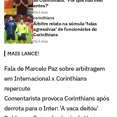
ao Corinthians: 'Por que não veio
antes?'
Há 6 dias
corinthians
Árbitro relata na súmula 'falas
agressivas' de funcionários do
Corinthians
Há 6 dias
MAIS LANCE!
Fala de Marcelo Paz sobre arbitragem
em Internacional x Corinthians
repercute
Comentarista provoca Corinthians após
derrota para o Inter: 'A vaca deitou'