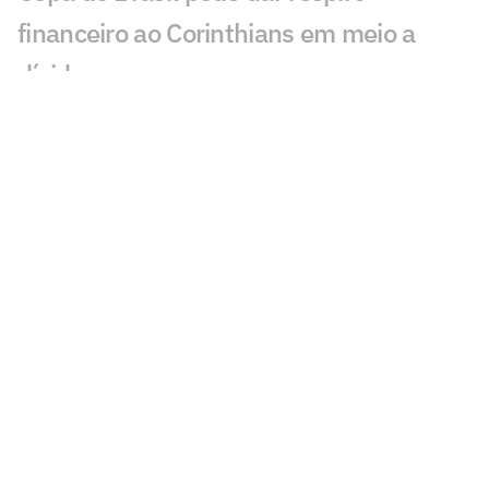
financeiro ao Corinthians em meio a
dívidas
Torcida do Corinthians reage à chegada
de Wesley ao Cruzeiro: 'Não foi'
Wesley acerta com o Cruzeiro após
interesse do Corinthians
Corinthians decide não liberar Dieguinho
para Seleção Brasileira Sub-20
Corinthians tem dois convocados para a
Seleção Brasileira Sub-15
Corinthians oficializa primeiro contrato
profissional com joia da base