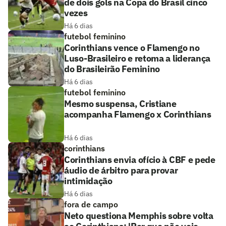
de dois gols na Copa do Brasil cinco
vezes
Há 6 dias
futebol feminino
Corinthians vence o Flamengo no
Luso-Brasileiro e retoma a liderança
do Brasileirão Feminino
Há 6 dias
futebol feminino
Mesmo suspensa, Cristiane
acompanha Flamengo x Corinthians
Há 6 dias
corinthians
Corinthians envia ofício à CBF e pede
áudio de árbitro para provar
intimidação
Há 6 dias
fora de campo
Neto questiona Memphis sobre volta