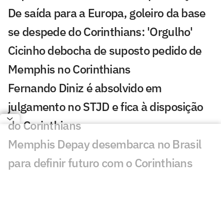
De saída para a Europa, goleiro da base
se despede do Corinthians: 'Orgulho'
Cicinho debocha de suposto pedido de
Memphis no Corinthians
Fernando Diniz é absolvido em
julgamento no STJD e fica à disposição
do Corinthians
Memphis Depay desembarca no Brasil
para definir futuro com o Corinthians
Copa do Brasil bate recorde negativo de
gols na ida das oitavas de final
Quem avança para as quartas de final