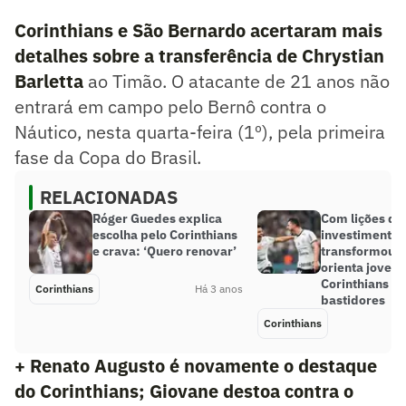
Corinthians e São Bernardo acertaram mais
detalhes sobre a transferência de Chrystian
Barletta
ao Timão. O atacante de 21 anos não
entrará em campo pelo Bernô contra o
Náutico, nesta quarta-feira (1º), pela primeira
fase da Copa do Brasil.
RELACIONADAS
Róger Guedes explica
Com lições de
escolha pelo Corinthians
investimento, 
e crava: ‘Quero renovar’
transformou R
orienta jovens
Corinthians n
Corinthians
Há 3 anos
bastidores
Corinthians
+ Renato Augusto é novamente o destaque
do Corinthians; Giovane destoa contra o