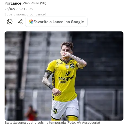
Por
Lance!
•
São Paulo (SP)
28/02/2023
12:08
Supervisionado
por
Lance!
Favorite o Lance! no Google
Barletta soma quatro gols na temporada (Foto: AV Assessoria)