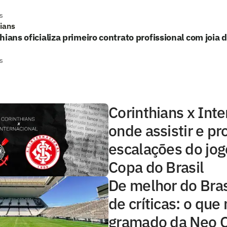
s
hians
hians oficializa primeiro contrato profissional com joia 
s
Corinthians x Inte
onde assistir e pr
escalações do jog
Copa do Brasil
De melhor do Brasi
de críticas: o qu
gramado da Neo 