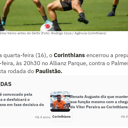
imo treino antes do Dérbi (Foto: Rodrigo Coca / Agência Corinthians)
 quarta-feira (16), o
Corinthians
encerrou a prep
-feira, às 20h30 no Allianz Parque, contra o Palme
xta rodada do
Paulistão
.
ADAS
 é convocado pela
Renato Augusto diz que mante
a e desfalcará o
sua função mesmo com a cheg
ans em fase decisiva do
de Vítor Pereira ao Corinthians
Corinthians
Há 4
Há 4 anos