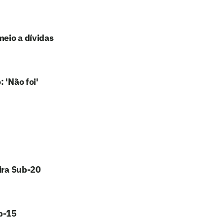
meio a dívidas
 'Não foi'
eira Sub-20
ub-15