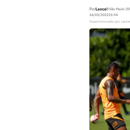
Por
Lance!
•
São Paulo (S
16/03/2022
15:54
Supervisionado
por
Lance