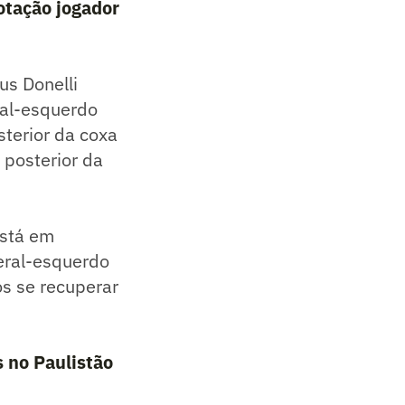
otação jogador
us Donelli
ral-esquerdo
terior da coxa
 posterior da
está em
teral-esquerdo
ós se recuperar
s no Paulistão