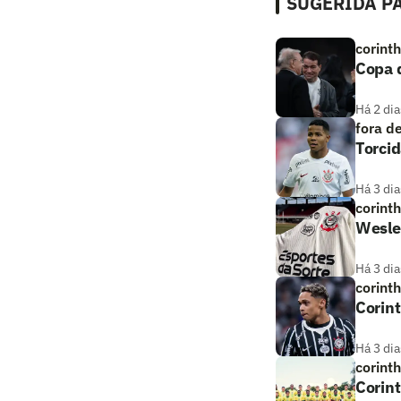
SUGERIDA PA
corint
Copa d
Há 2 dia
fora d
Torcid
Há 3 dia
corint
Wesley
Há 3 dia
corint
Corint
Há 3 dia
corint
Corint