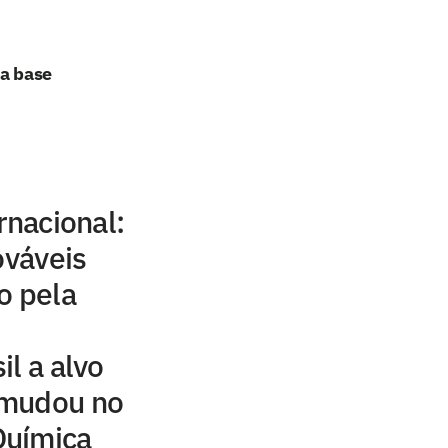
da base
rnacional:
ováveis
o pela
l a alvo
e mudou no
Química