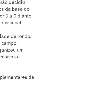
mão decidiu
os da base do
or 5 a 0 diante
ofissional.
dade de rondo.
m campo
rganizou um
ensivas e
mplementares de