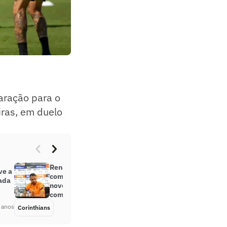
aração para o
iras, em duelo
Renato Augusto enxerga dérbi
ve a
como ‘jogo de xadrez’ e elogia
ada
novo estilo do Corinthians: ‘Gosto
como jogamos’
 anos
Corinthians
Há 4 anos