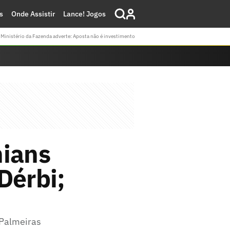
s
Onde Assistir
Lance! Jogos
Ministério da Fazenda adverte: Aposta não é investimento
hians
Dérbi;
 Palmeiras