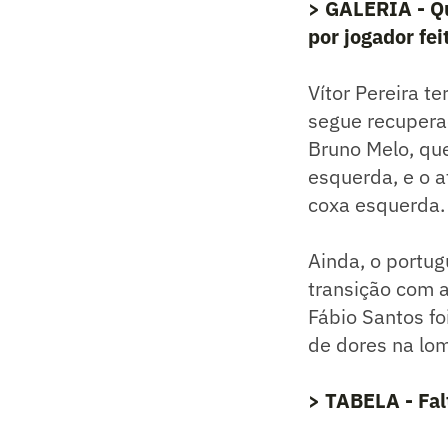
> GALERIA - Qu
por jogador fe
Vítor Pereira t
segue recuperaç
Bruno Melo, qu
esquerda, e o a
coxa esquerda.
Ainda, o portug
transição com a
Fábio Santos f
de dores na lom
> TABELA - Fal