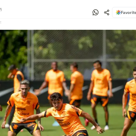
P)
Favorit
!