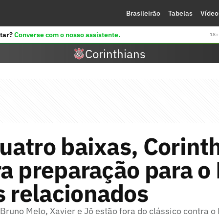
Brasileirão
Tabelas
Vídeo
tar?
Converse com o nosso assistente.
18+ 
Corinthians
atro baixas, Corint
a preparação para o 
s relacionados
Bruno Melo, Xavier e Jô estão fora do clássico contra o