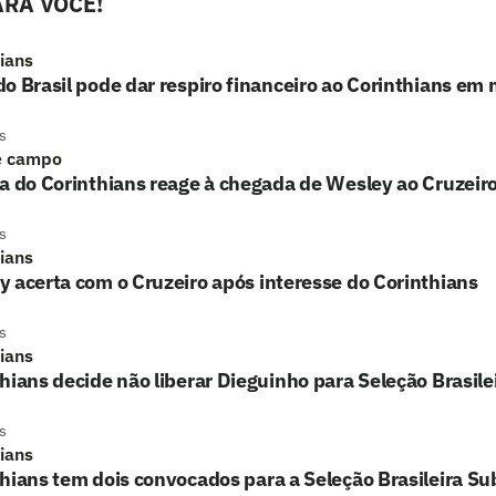
RA VOCÊ!
hians
o Brasil pode dar respiro financeiro ao Corinthians em 
s
e campo
a do Corinthians reage à chegada de Wesley ao Cruzeiro:
s
hians
 acerta com o Cruzeiro após interesse do Corinthians
s
hians
hians decide não liberar Dieguinho para Seleção Brasil
s
hians
hians tem dois convocados para a Seleção Brasileira S