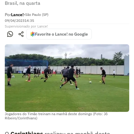
Brasil, na quarta
Por
Lance!
•
São Paulo (SP)
09/04/2023
14:35
Supervisionado
por
Lance!
Favorite o Lance! no Google
Jogadores do Timão treinam na manhã deste domingo (Foto: Jô
Ribeiro/Corinthians)
O
Corinthians
realizou na manhã deste