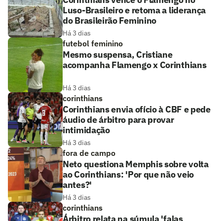
Luso-Brasileiro e retoma a liderança
do Brasileirão Feminino
Há 3 dias
futebol feminino
Mesmo suspensa, Cristiane
acompanha Flamengo x Corinthians
Há 3 dias
corinthians
Corinthians envia ofício à CBF e pede
áudio de árbitro para provar
intimidação
Há 3 dias
fora de campo
Neto questiona Memphis sobre volta
ao Corinthians: 'Por que não veio
antes?'
Há 3 dias
corinthians
Árbitro relata na súmula 'falas