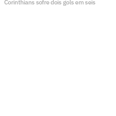
Corinthians sofre dois gols em seis
minutos e perde para o Inter na Copa do
Brasil
Veja gols em Internacional x
Corinthians: Matheus e Alan Patrick
marcam
Especialista analisa polêmica de pênalti
em Inter x Corinthians
Polêmica em Internacional x Corinthians
gera debate: 'Sacanagem'
Com Garro, Diniz define time do
Corinthians para encarar o Inter na Copa