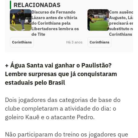
RELACIONADAS
Discurso de Fernando
Com ausência
Lázaro antes de vitória
Augusto, Láza
do Corinthians pela
precisará enc
Libertadores lembra os
substituto no 
de Tite
Corinthians
Corinthians
Há 3 anos
Corinthians
+ Água Santa vai ganhar o Paulistão?
Lembre surpresas que já conquistaram
estaduais pelo Brasil
Dois jogadores das categorias de base do
clube completaram a atividade do dia: o
goleiro Kauê e o atacante Pedro.
Não participaram do treino os jogadores que