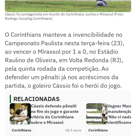
Cássio foi protagonista em triunfo do Corinthians contra o Mirassol (Foto:
Rodrigo Coca/Ag.Corinthians)
O Corinthians manteve a invencibilidade no
Campeonato Paulista nesta terça-feira (23),
ao vencer o Mirassol por 1 a 0, no Estádio
Raulino de Oliveira, em Volta Redonda (RJ),
pela quinta rodada da competição. Ao
defender um pênalti já nos acréscimos da
partida, o goleiro Cássio foi o herói do jogo.
RELACIONADAS
Cássio defende pênalti
Vagner Mancin
no fim do jogo e garante
manutenção do
vitória do Corinthians
‘Não vi nada
sobre o Mirassol
cientificament
Corinthians
Há 5 anos
Corinthians