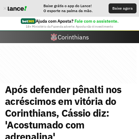
Baixe grátis o app do Lance!
Baixe agora
O esporte na palma da mão.
Ajuda com Aposta?
Fale com o assistente.
18+ Ministério da Fazenda adverte: Aposta não é investimento
Corinthians
Após defender pênalti nos
acréscimos em vitória do
Corinthians, Cássio diz:
'Acostumado com
adrenalina'