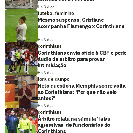
Há 3 dias
futebol feminino
Mesmo suspensa, Cristiane
acompanha Flamengo x Corinthians
Há 3 dias
corinthians
Corinthians envia ofício à CBF e pede
áudio de árbitro para provar
intimidação
Há 3 dias
fora de campo
Neto questiona Memphis sobre volta
ao Corinthians: 'Por que não veio
antes?'
Há 3 dias
corinthians
Árbitro relata na súmula 'falas
agressivas' de funcionários do
Corinthians