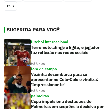
PSG
SUGERIDA PARA VOCÊ!
futebol internacional
Terremoto atinge o Egito, e jogador
faz reflexão nas redes sociais
Há 3 dias
fora de campo
Vozinha desembarca para se
apresentar no Colo-Colo e viraliza:
'Impressionante'
Há 3 dias
palmeiras
Copa impulsiona destaques do
Palmeiras em sequência decisiva por