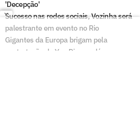
'Decepção'
Sucesso nas redes sociais, Vozinha será
palestrante em evento no Rio
Gigantes da Europa brigam pela
contratação de Yan Diomandé
Jogadores da Espanha são flagrados em
momento de carinho após título da Copa
Astro do Milan, Rafael Leão treina no CT
do Corinthians
Torcedores reagem ao novo clube de
Vozinha, sensação da Copa
Vozinha é anunciado em gigante sul-