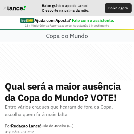
Baixe grátis o app do Lance!
Baixe agora
O esporte na palma da mão.
Ajuda com Aposta?
Fale com o assistente.
18+ Ministério da Fazenda adverte: Aposta não é investimento
Copa do Mundo
Qual será a maior ausência
da Copa do Mundo? VOTE!
Entre vários craques que ficaram de fora da Copa,
escolha quem fará mais falta
Por
Redação Lance!
•
Rio de Janeiro (RJ)
01/06/2026
19:12