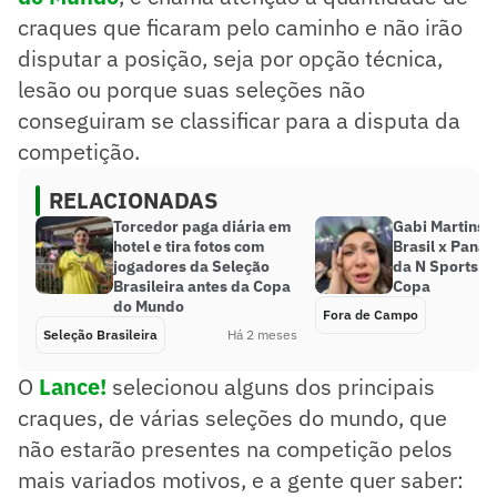
craques que ficaram pelo caminho e não irão
disputar a posição, seja por opção técnica,
lesão ou porque suas seleções não
conseguiram se classificar para a disputa da
competição.
RELACIONADAS
Torcedor paga diária em
Gabi Martins
hotel e tira fotos com
Brasil x Pana
jogadores da Seleção
da N Sports a
Brasileira antes da Copa
Copa
do Mundo
Fora de Campo
Seleção Brasileira
Há 2 meses
O
Lance!
selecionou alguns dos principais
craques, de várias seleções do mundo, que
não estarão presentes na competição pelos
mais variados motivos, e a gente quer saber: