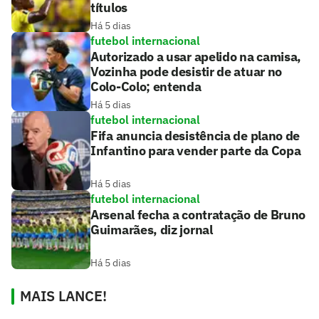
títulos
Há 5 dias
futebol internacional
Autorizado a usar apelido na camisa,
Vozinha pode desistir de atuar no
Colo-Colo; entenda
Há 5 dias
futebol internacional
Fifa anuncia desistência de plano de
Infantino para vender parte da Copa
Há 5 dias
futebol internacional
Arsenal fecha a contratação de Bruno
Guimarães, diz jornal
Há 5 dias
MAIS LANCE!