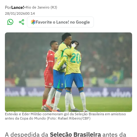
Por
Lance!
•
Rio de Janeiro (RJ)
28/01/2026
00:14
Favorite o Lance! no Google
Estevão e Eder Militão comemoram gol da Seleção Brasileira em amistoso
antes da Copa do Mundo (Foto: Rafael Ribeiro/CBF)
A despedida da
Seleção Brasileira
antes da