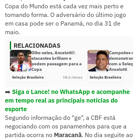
Copa do Mundo está cada vez mais perto e
tomando forma. O adversário do último jogo
em casa pode ser o Panamá, no dia 31 de
maio.
RELACIONADAS
Olho neles, Ancelotti!:
Campeões mu
atacantes brilham e
demonstram 
pedem passagem para a
com a Seleção
Copa
Ancelotti
Seleção Brasileira
Há 6 meses
Seleção Brasileira
➡️
Siga o Lance! no WhatsApp e acompanhe
em tempo real as principais notícias do
esporte
Segundo informação do "ge", a CBF está
negociando com os panamenhos para que a
partida ocorra no
Maracanã
. No dia seguite ao