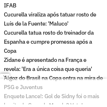
IFAB
Cucurella viraliza após tatuar rosto de
Luis de la Fuente: 'Maluco'
Cucurella tatua rosto do treinador da
Espanha e cumpre promessa após a
Copa
Zidane é apresentado na França e
revela: 'Era a única coisa que queria'
Algoz do Brasil na Copa entra na mira de
PSG e Juventus
Enquete Lance!: Gol de Sidny foi o mais
bonito da Copa do Mundo? Vote!