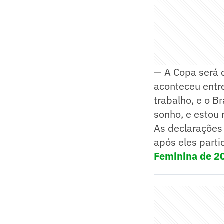
— A Copa será 
aconteceu entre
trabalho, e o B
sonho, e estou 
As declarações
após eles part
Feminina de 2