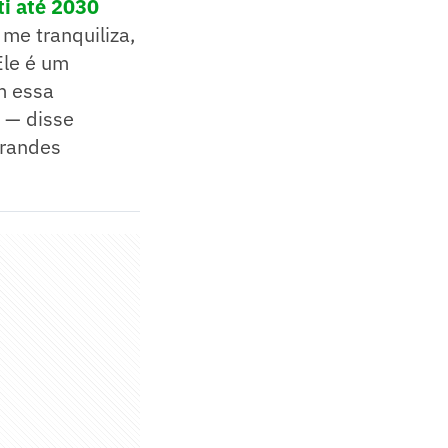
ti até 2030
me tranquiliza,
Ele é um
om essa
 — disse
grandes