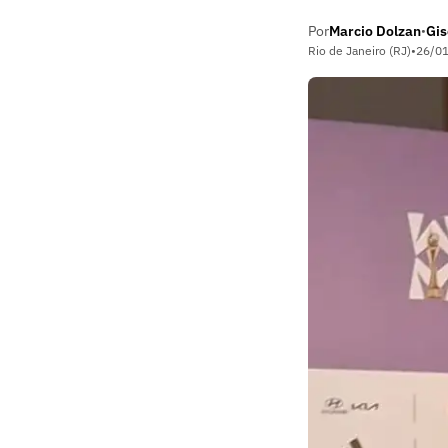
Por
Marcio Dolzan
Gis
•
Rio de Janeiro (RJ)
•
26/0