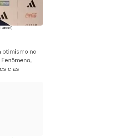
Lance!)
 otimismo no
o Fenômeno,
es e as