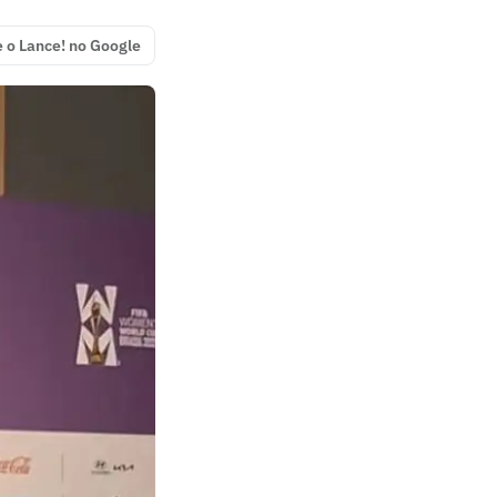
e o Lance! no Google