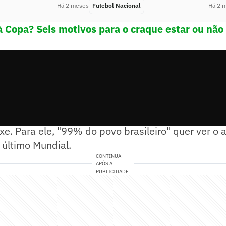
Há 2 meses
Futebol Nacional
Há 2 
 Copa? Seis motivos para o craque estar ou não 
bre quem mais espera ver entre os convocados,
C
xe. Para ele, "99% do povo brasileiro" quer ver o 
 último Mundial.
CONTINUA
APÓS A
PUBLICIDADE