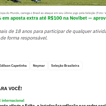
Copa do Mundo, carrega o Brasil ao ataque em seu último jogo pela Seleção (Foto: Vi
em aposta extra até R$100 na Novibet — aprov
mais de 18 anos para participar de qualquer ativid
 de forma responsável.
Edílson Capetinha
Neymar
Seleção Brasileira
RA VOCÊ!
l internacional
oto atinge o Egito, e jogador faz reflexão nas redes soci