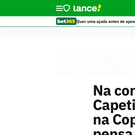
Quer uma ajuda antes de apos
Na co
Capet
na Co
pensa 