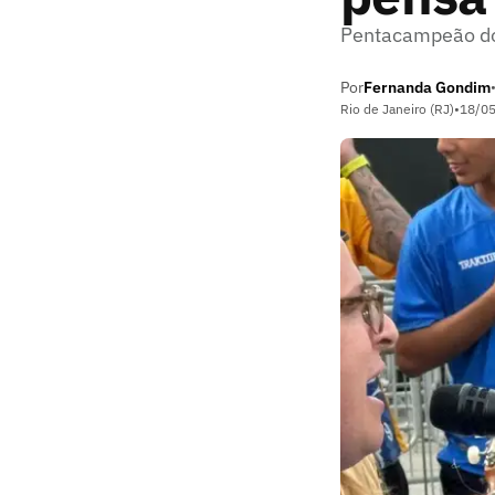
Pentacampeão do 
Por
Fernanda Gondim
Rio de Janeiro (RJ)
•
18/0