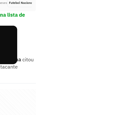
meses
Futebol Nacional
Há 2 meses
na lista de
apetinha
citou
atacante