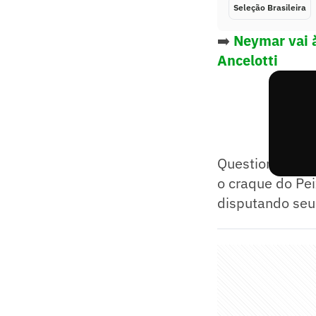
Seleção Brasileira
➡️
Neymar vai à
Ancelotti
Questionado so
o craque do Pei
disputando seu