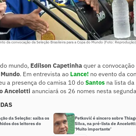
nto da convocação da Seleção Brasileira para a Copa do Mundo (Foto: Reprodução)
 do mundo,
Edílson Capetinha
quer a convocação
 Mundo
. Em entrevista ao
Lance!
no evento da con
eu a presença do camisa 10 do
Santos
na lista da
o Ancelotti
anunciará os 26 nomes nesta segunda-
ADAS
ção da Seleção: saiba os
Petković é sincero sobre Thiag
hidos dos leitores do
Silva, na pré-lista de Ancelotti
‘Muito importante’