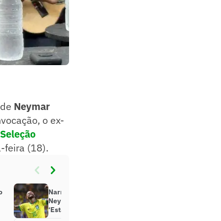
 de
Neymar
vocação, o ex-
Seleção
feira (18).
o
Narrador analisa situação de
:
Neymar em possível convocação:
‘Está em bom patamar’