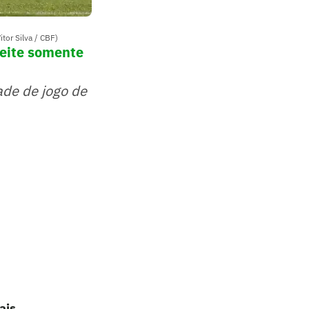
tor Silva / CBF)
eite somente
ade de jogo de
ais