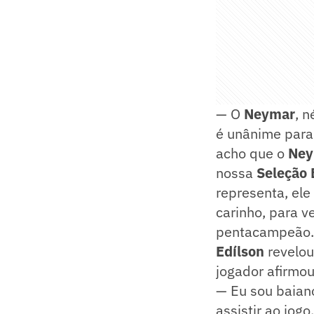
— O
Neymar
, 
é unânime para
acho que o
Ney
nossa
Seleção 
representa, ele
carinho, para 
pentacampeão.
Edílson
revelou
jogador afirmo
— Eu sou baian
assistir ao jogo