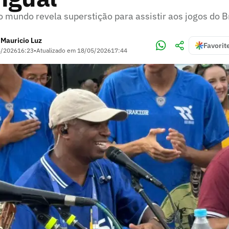
mundo revela superstição para assistir aos jogos do B
Mauricio Luz
•
Favorit
5/2026
16:23
•
Atualizado em
18/05/2026
17:44