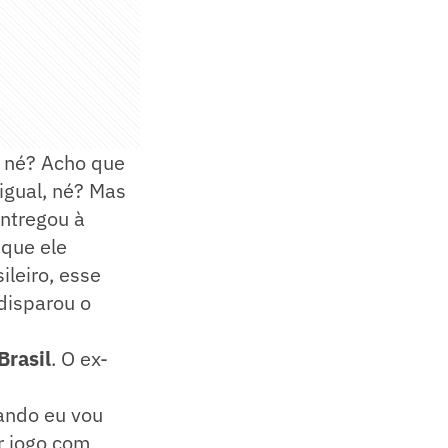
, né? Acho que
igual, né? Mas
entregou à
 que ele
ileiro, esse
disparou o
Brasil
. O ex-
uando eu vou
ir jogo com