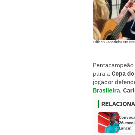
Edílson Capetinha em eve
Pentacampeão
para a
Copa do
jogador defend
Brasileira
.
Carl
RELACION
Convoca
26 escol
Lance!