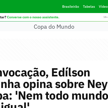
Brasileirão
Tabelas
Vídeo
tar?
Converse com o nosso assistente.
18+ 
Copa do Mundo
nvocação, Edílson
inha opina sobre Ne
pa: 'Nem todo mund
igual'