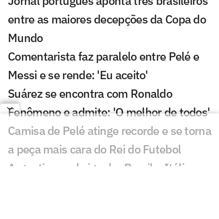
Jornal português aponta três brasileiros
entre as maiores decepções da Copa do
Mundo
Comentarista faz paralelo entre Pelé e
Messi e se rende: 'Eu aceito'
Suárez se encontra com Ronaldo
Fenômeno e admite: 'O melhor de todos'
Camisa de Pelé atinge recorde e se torna
a peça mais cara do Rei do Futebol
Argentina pode igualar Brasil e Itália
com bicampeonato seguido na Copa do
Mundo