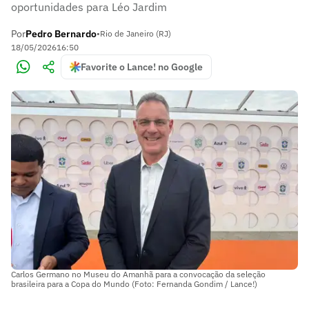
oportunidades para Léo Jardim
Por
Pedro Bernardo
•
Rio de Janeiro (RJ)
18/05/2026
16:50
Favorite o Lance! no Google
Carlos Germano no Museu do Amanhã para a convocação da seleção
brasileira para a Copa do Mundo (Foto: Fernanda Gondim / Lance!)