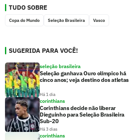
TUDO SOBRE
Copa do Mundo
Seleção Brasileira
Vasco
SUGERIDA PARA VOCÊ!
seleção brasileira
Seleção ganhava Ouro olímpico há
cinco anos; veja destino dos atletas
Há 1 dia
corinthians
Corinthians decide não liberar
Dieguinho para Seleção Brasileira
Sub-20
Há 3 dias
corinthians