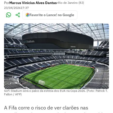
Por
Marcus Vinicius Alves Dantas
•
Rio de Janeiro (RJ)
23/04/2026
17:37
Favorite o Lance! no Google
SoFi Stadium será o palco da estreia dos EUA na Copa 2026. (Foto: Patrick T.
Fallon / AFP)
A Fifa corre o risco de ver clarões nas