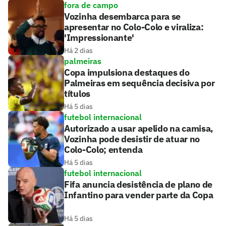
fora de campo
Vozinha desembarca para se
apresentar no Colo-Colo e viraliza:
'Impressionante'
Há 2 dias
palmeiras
Copa impulsiona destaques do
Palmeiras em sequência decisiva por
títulos
Há 5 dias
futebol internacional
Autorizado a usar apelido na camisa,
Vozinha pode desistir de atuar no
Colo-Colo; entenda
Há 5 dias
futebol internacional
Fifa anuncia desistência de plano de
Infantino para vender parte da Copa
Há 5 dias