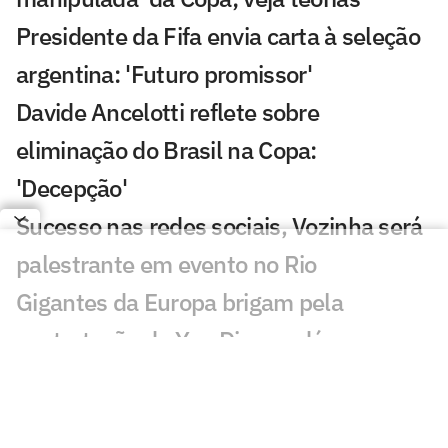
Presidente da Fifa envia carta à seleção
argentina: 'Futuro promissor'
Davide Ancelotti reflete sobre
eliminação do Brasil na Copa:
'Decepção'
Sucesso nas redes sociais, Vozinha será
palestrante em evento no Rio
Gigantes da Europa brigam pela
contratação de Yan Diomandé
Jogadores da Espanha são flagrados em
momento de carinho após título da Copa