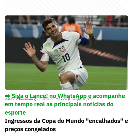
➡️ Siga o Lance! no WhatsApp e acompanhe
Pulisic comemora gol diante do México (Divulgação/USSF)
em tempo real as principais notícias do
esporte
Ingressos da Copa do Mundo "encalhados" e
preços congelados