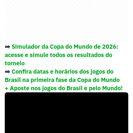
➡️
Simulador da Copa do Mundo de 2026:
acesse e simule todos os resultados do
torneio
➡️
Confira datas e horários dos jogos do
Brasil na primeira fase da Copa do Mundo
+ Aposte nos jogos do Brasil e pelo Mundo!