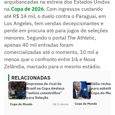
arquibancadas na estreia dos Estados Unidos
na
Copa de 2026
. Com ingressos custando
até R$ 14 mil, o duelo contra o Paraguai, em
Los Angeles, tem vendas decepcionantes e
perde em procura até para jogos de seleções
menores. Segundo o portal The Athletic,
apenas 40 mil entradas foram
comercializadas até o momento, 10 mil a
menos que o confronto entre Irã e Nova
Zelândia, marcado para o mesmo estádio.
RELACIONADAS
Imprensa de rival do
Itália rechaça
Brasil na Copa destaca
para substitui
“notícia catastrófica”
Copa do Mund
para Seleção
Copa do Mundo
Copa do Mundo
Há 3 meses