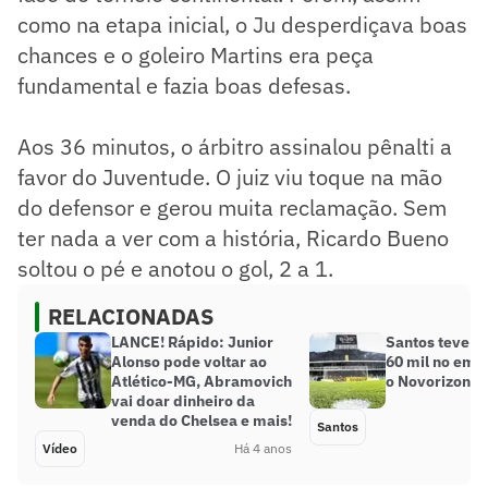
como na etapa inicial, o Ju desperdiçava boas
chances e o goleiro Martins era peça
fundamental e fazia boas defesas.
Aos 36 minutos, o árbitro assinalou pênalti a
favor do Juventude. O juiz viu toque na mão
do defensor e gerou muita reclamação. Sem
ter nada a ver com a história, Ricardo Bueno
soltou o pé e anotou o gol, 2 a 1.
RELACIONADAS
LANCE! Rápido: Junior
Santos teve lu
Alonso pode voltar ao
60 mil no emp
Atlético-MG, Abramovich
o Novorizonti
vai doar dinheiro da
venda do Chelsea e mais!
Santos
Vídeo
Há 4 anos