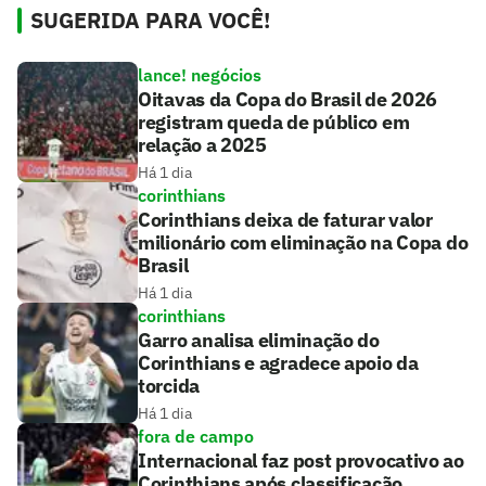
SUGERIDA PARA VOCÊ!
lance! negócios
Oitavas da Copa do Brasil de 2026
registram queda de público em
relação a 2025
Há 1 dia
corinthians
Corinthians deixa de faturar valor
milionário com eliminação na Copa do
Brasil
Há 1 dia
corinthians
Garro analisa eliminação do
Corinthians e agradece apoio da
torcida
Há 1 dia
fora de campo
Internacional faz post provocativo ao
Corinthians após classificação