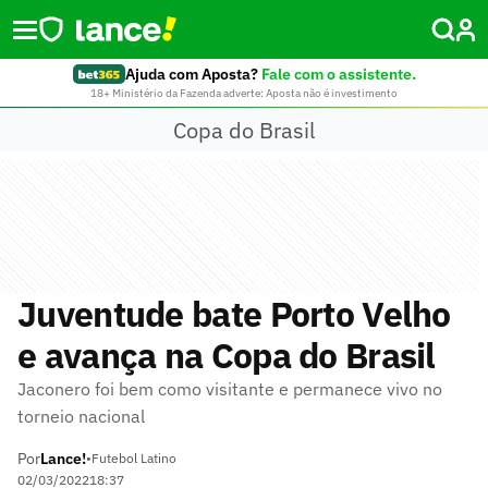
Ajuda com Aposta?
Fale com o assistente.
18+ Ministério da Fazenda adverte: Aposta não é investimento
Copa do Brasil
Juventude bate Porto Velho
e avança na Copa do Brasil
Jaconero foi bem como visitante e permanece vivo no
torneio nacional
Por
Lance!
•
Futebol Latino
02/03/2022
18:37