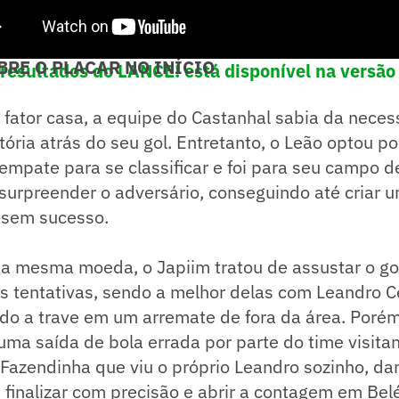
RE O PLACAR NO INÍCIO
 resultados do LANCE! está disponível na versão
 fator casa, a equipe do Castanhal sabia da neces
tória atrás do seu gol. Entretanto, o Leão optou p
mpate para se classificar e foi para seu campo d
 surpreender o adversário, conseguindo até criar
 sem sucesso.
 mesma moeda, o Japiim tratou de assustar o gol
s tentativas, sendo a melhor delas com Leandro C
do a trave em um arremate de fora da área. Porém
uma saída de bola errada por parte do time visita
 Fazendinha que viu o próprio Leandro sozinho, da
 finalizar com precisão e abrir a contagem em Bel