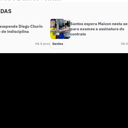
ADAS
Santos espera Maicon nesta se
suspende Diego Churín
para exames e assinatura do
 de indisciplina
contrato
Há 4 anos
Santos
Há 4