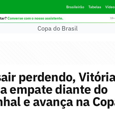
Brasileirão
Tabelas
Vídeo
tar?
Converse com o nosso assistente.
18+ 
Copa do Brasil
air perdendo, Vitóri
a empate diante do
hal e avança na Cop