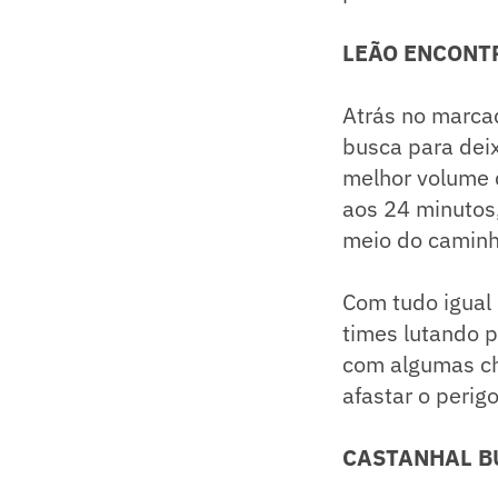
LEÃO ENCONT
Atrás no marca
busca para deix
melhor volume d
aos 24 minutos
meio do caminh
Com tudo igual 
times lutando 
com algumas ch
afastar o perig
CASTANHAL BU