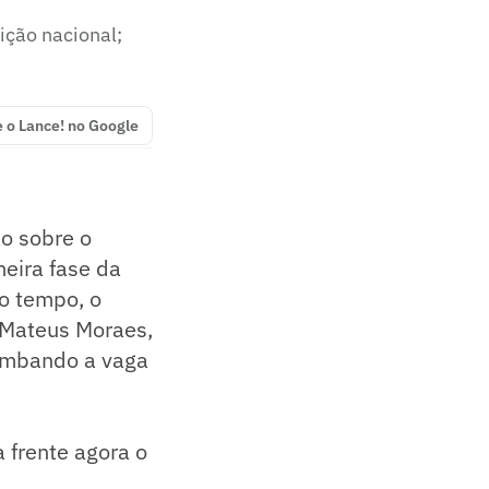
ição nacional;
e o Lance! no Google
ão sobre o
meira fase da
ro tempo, o
 Mateus Moraes,
rimbando a vaga
 frente agora o