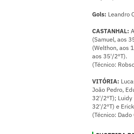
Gols:
Leandro C
CASTANHAL:
A
(Samuel, aos 35
(Welthon, aos 1
aos 35'/2ºT).
(Técnico: Robs
VITÓRIA:
Lucas
João Pedro, Edu
32'/2ºT); Luidy
32'/2ºT) e Eric
(Técnico: Dado 