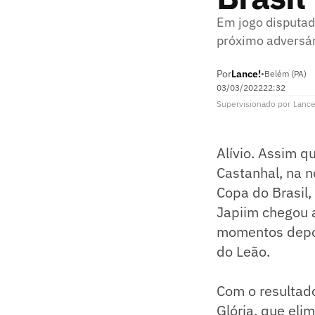
Em jogo disputad
próximo adversár
Por
Lance!
•
Belém (PA)
03/03/2022
22:32
Supervisionado
por
Lance
Alívio. Assim qu
Castanhal, na n
Copa do Brasil,
Japiim chegou 
momentos depoi
do Leão.
Com o resultado
Glória, que elim