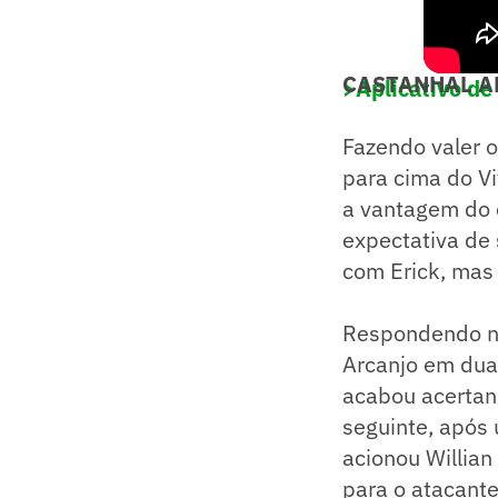
CASTANHAL AB
>Aplicativo de
Fazendo valer o
para cima do Vi
a vantagem do e
expectativa de
com Erick, mas
Respondendo na
Arcanjo em dua
acabou acertan
seguinte, após 
acionou Willian
para o atacante