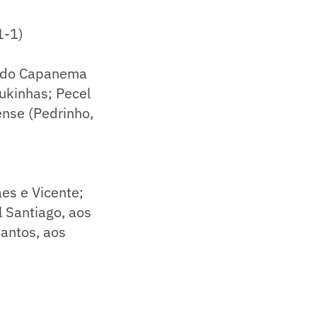
1-1)
ardo Capanema
Lukinhas; Pecel
ense (Pedrinho,
es e Vicente;
l Santiago, aos
Santos, aos