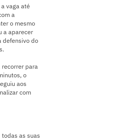
 a vaga até
 com a
anter o mesmo
u a aparecer
a defensivo do
s.
recorrer para
minutos, o
seguiu aos
nalizar com
m todas as suas