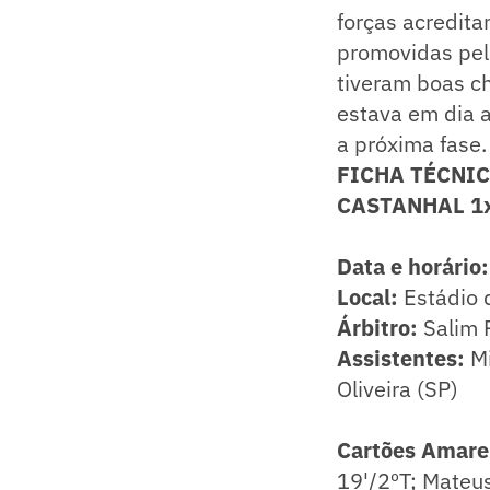
forças acredita
promovidas pelo
tiveram boas c
estava em dia a
a próxima fase.
FICHA TÉCNI
CASTANHAL 1
Data e horário:
​Local:
Estádio 
Árbitro:
Salim 
Assistentes:
Mi
Oliveira (SP)
Cartões Amare
19'/2ºT; Mateus