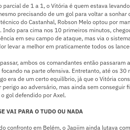
 parcial de 1 a 1, o Vitória é quem estava levando
mesmo precisando de um gol para voltar a sonhar
 o técnico do Castanhal, Robson Melo optou por m
. Indo para cima nos 10 primeiros minutos, chego
uência em seu campo de ataque, mas via o sistem
or levar a melhor em praticamente todos os lance
passar, ambos os comandantes então passaram a 
 focando na parte ofensiva. Entretanto, até os 30 
o era de um certo equilíbrio, já que o Vitória con
 perigo ao adversário, mas ainda sem conseguir fi
 o gol defendido por Axel.
E VAI PARA O TUDO OU NADA
l do confronto em Belém, o Japiim ainda lutava co