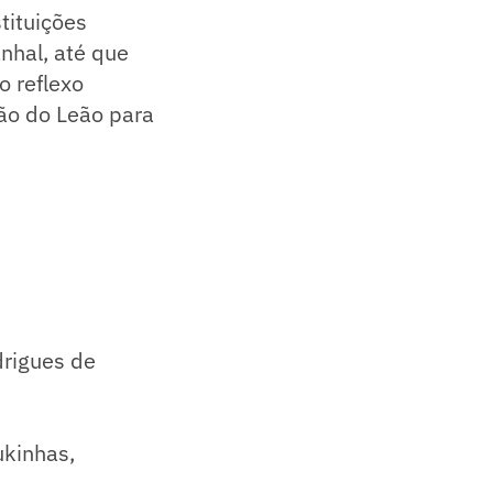
tituições
nhal, até que
o reflexo
ção do Leão para
drigues de
ukinhas,