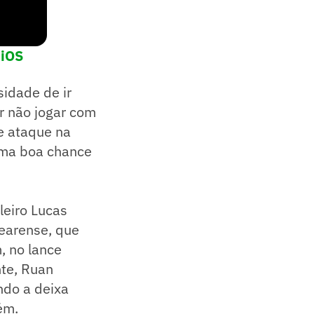
 iOS
sidade de ir
or não jogar com
e ataque na
 uma boa chance
eiro Lucas
earense, que
, no lance
nte, Ruan
ndo a deixa
ém.