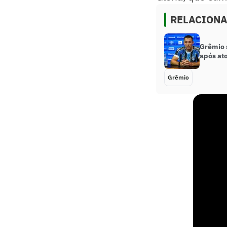
RELACION
Grêmio 
após ato
Grêmio