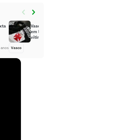
xta
Vasco arrecada mais de R$ 25 mil
em leilão de uniformes para ajudar
vítimas das chuvas de Petrópolis
 anos
Vasco
Há 4 anos