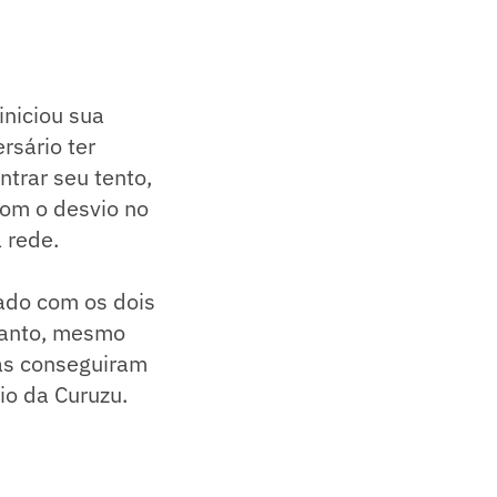
iniciou sua
rsário ter
trar seu tento,
com o desvio no
 rede.
rado com os dois
tanto, mesmo
as conseguiram
dio da Curuzu.