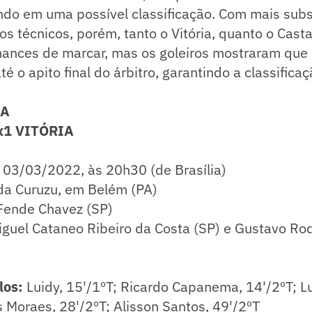
ndo em uma possível classificação. Com mais subs
s técnicos, porém, tanto o Vitória, quanto o Casta
hances de marcar, mas os goleiros mostraram que 
té o apito final do árbitro, garantindo a classifica
CA
x1 VITÓRIA
03/03/2022, às 20h30 (de Brasília)
da Curuzu, em Belém (PA)
Fende Chavez (SP)
guel Cataneo Ribeiro da Costa (SP) e Gustavo Ro
los:
Luidy, 15'/1ºT; Ricardo Capanema, 14'/2ºT; L
 Moraes, 28'/2ºT; Alisson Santos, 49'/2ºT