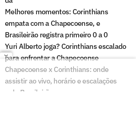
dá'
Melhores momentos: Corinthians
empata com a Chapecoense, e
Brasileirão registra primeiro 0 a 0
Yuri Alberto joga? Corinthians escalado
para enfrentar a Chapecoense
Chapecoense x Corinthians: onde
assistir ao vivo, horário e escalações
pelo Brasileirão
São Paulo x Chapecoense: onde assistir,
horário e escalações do jogo pelo
Brasileirão