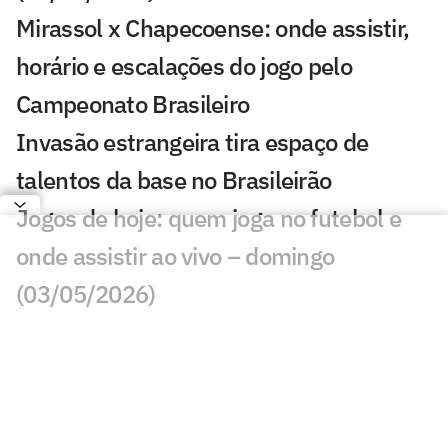
Mirassol x Chapecoense: onde assistir,
horário e escalações do jogo pelo
Campeonato Brasileiro
Invasão estrangeira tira espaço de
talentos da base no Brasileirão
Jogos de hoje: quem joga no futebol e
onde assistir ao vivo – domingo
(03/05/2026)
Chapecoense x RB Bragantino: onde
assistir, horário e prováveis escalações
pelo Brasileirão
John Kennedy salva Fluminense e