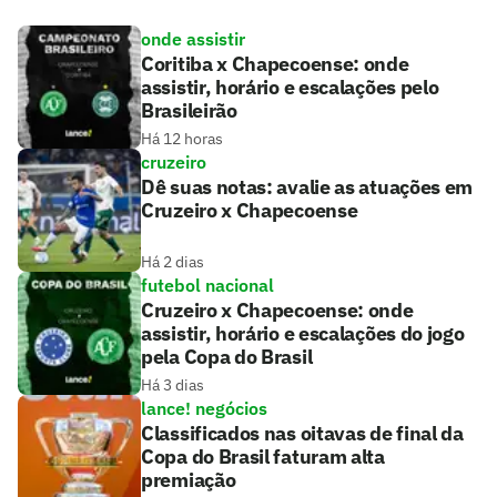
onde assistir
Coritiba x Chapecoense: onde
assistir, horário e escalações pelo
Brasileirão
Há 12 horas
cruzeiro
Dê suas notas: avalie as atuações em
Cruzeiro x Chapecoense
Há 2 dias
futebol nacional
Cruzeiro x Chapecoense: onde
assistir, horário e escalações do jogo
pela Copa do Brasil
Há 3 dias
lance! negócios
Classificados nas oitavas de final da
Copa do Brasil faturam alta
premiação