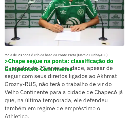
Meia de 23 anos é cria da base da Ponte Preta (Márcio Cunha/ACF)
>Chape segue na ponta: classificação do
O jogador de 23 anos de idade, apesar de
Campeonato Catarinense
seguir com seus direitos ligados ao Akhmat
Grozny-RUS, não terá o trabalho de vir do
Velho Continente para a cidade de Chapecó já
que, na última temporada, ele defendeu
também em regime de empréstimo o
Athletico.