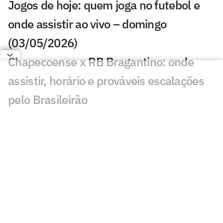
Jogos de hoje: quem joga no futebol e
onde assistir ao vivo – domingo
(03/05/2026)
Chapecoense x RB Bragantino: onde
assistir, horário e prováveis escalações
pelo Brasileirão
John Kennedy salva Fluminense e
garante vitória contra a Chape; dê suas
notas
Veja os gols de Fluminense 2 x 1
Chapecoense: John Kennedy arranca
vitória no fim