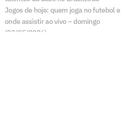
Jogos de hoje: quem joga no futebol e
onde assistir ao vivo – domingo
(03/05/2026)
Chapecoense x RB Bragantino: onde
assistir, horário e prováveis escalações
pelo Brasileirão
John Kennedy salva Fluminense e
garante vitória contra a Chape; dê suas
notas
Veja os gols de Fluminense 2 x 1
Chapecoense: John Kennedy arranca