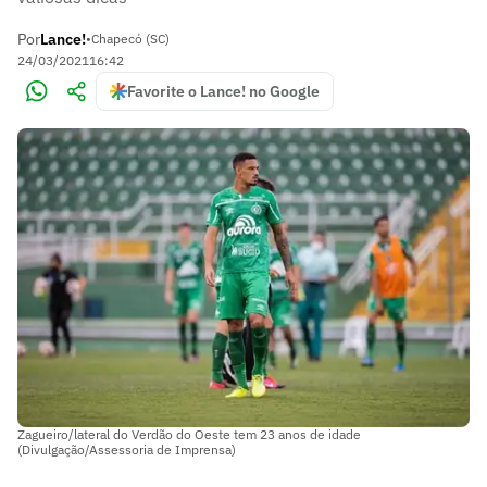
Por
Lance!
•
Chapecó (SC)
24/03/2021
16:42
Favorite o Lance! no Google
Zagueiro/lateral do Verdão do Oeste tem 23 anos de idade
(Divulgação/Assessoria de Imprensa)