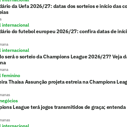
ário da Uefa 2026/27: datas dos sorteios e início das 
eias
s
l internacional
ário do futebol europeu 2026/27: confira datas de iníci
mana
l internacional
o será o sorteio da Champions League 2026/27? Veja d
ona
mana
l feminino
eira Thaisa Assunção projeta estreia na Champions Le
manas
 negócios
ions League terá jogos transmitidos de graça; entenda
manas
l internacional