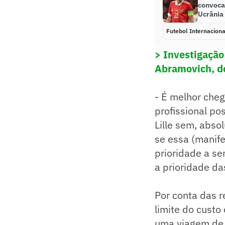
convoca
Ucrânia
Futebol Internaciona
> Investigação
Abramovich, d
- É melhor che
profissional po
Lille sem, abso
se essa (manif
prioridade a se
a prioridade da
Por conta das r
limite do custo
uma viagem de 