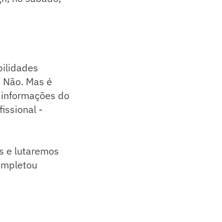
bilidades
? Não. Mas é
e informações do
issional -
s e lutaremos
ompletou