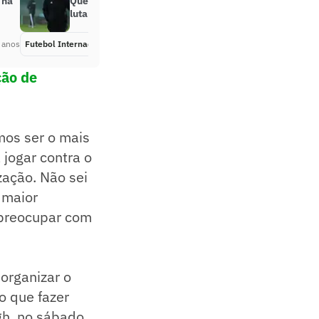
 na
Quem são os atletas ucranianos
lutando na guerra contra a Rússia
 anos
Futebol Internacional
Há 4 anos
ção de
mos ser o mais
 jogar contra o
zação. Não sei
 maior
 preocupar com
eorganizar o
o que fazer
h, no sábado,