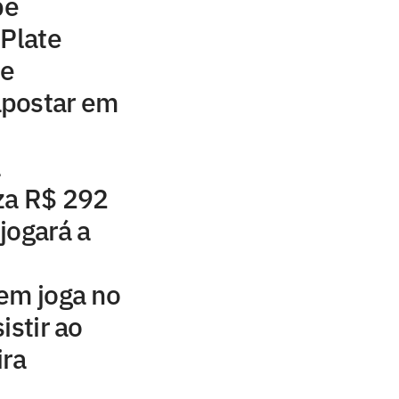
be
 Plate
 e
apostar em
a
za R$ 292
jogará a
em joga no
istir ao
ira