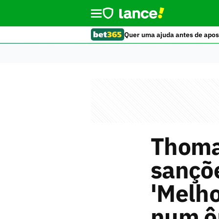
Quer uma ajuda antes de apos
Thoma
sançõe
'Melho
num ô