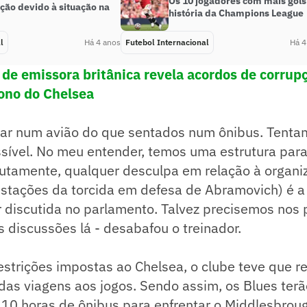
Os 10 jogadores com mais gols
ção devido à situação na
história da Champions League
l
Há 4 anos
Futebol Internacional
Há 4
 de emissora britânica revela acordos de corrup
ono do Chelsea
gar num avião do que sentados num ônibus. Tenta
ssível. No meu entender, temos uma estrutura para
lutamente, qualquer desculpa em relação à organi
estações da torcida em defesa de Abramovich) é a
r discutida no parlamento. Talvez precisemos nos
s discussões lá - desabafou o treinador.
estrições impostas ao Chelsea, o clube teve que r
 das viagens aos jogos. Sendo assim, os Blues terã
10 horas de ônibus para enfrentar o Middlesbroug