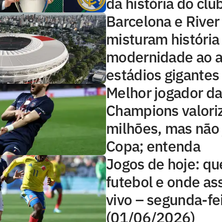
da história do clu
Barcelona e River
misturam história
modernidade ao 
estádios gigantes
Melhor jogador d
Champions valori
milhões, mas não 
Copa; entenda
Jogos de hoje: qu
futebol e onde ass
vivo – segunda-fe
(01/06/2026)