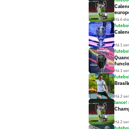
Calend
europ
Há 6 dia
futebo
Calend
Há 1 se
futebo
Quand
funci
Há 1 se
futebo
Brasil
Há 2 se
lance!
Champ
Há 2 se
futebo