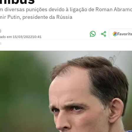
m diversas punições devido à ligação de Roman Abramo
ir Putin, presidente da Rússia
)
Favorit
zado em
15/03/2022
10:41
!