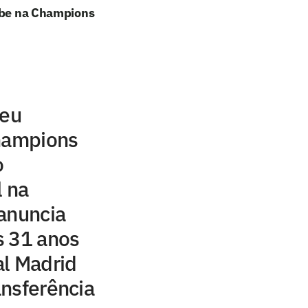
lube na Champions
seu
Champions
o
l na
anuncia
s 31 anos
al Madrid
nsferência