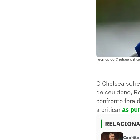
Técnico do Chelsea criti
O Chelsea sofre
de seu dono, R
confronto fora 
a criticar
as pun
RELACION
Capitão