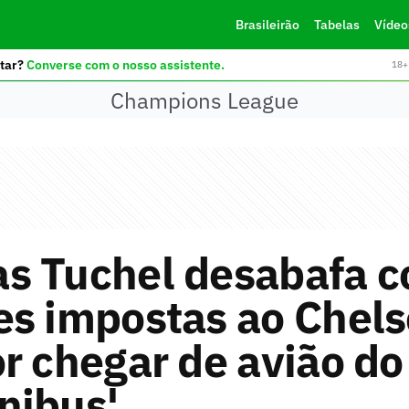
Brasileirão
Tabelas
Vídeo
tar?
Converse com o nosso assistente.
18+ 
Champions League
s Tuchel desabafa c
s impostas ao Chels
r chegar de avião do
nibus'