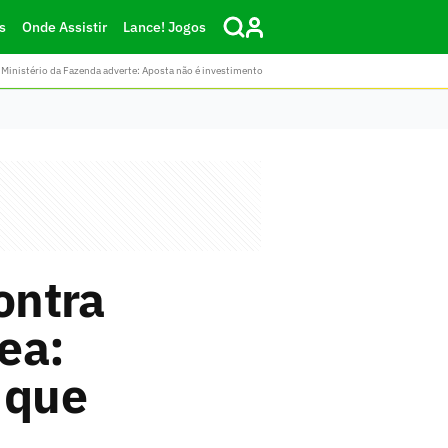
s
Onde Assistir
Lance! Jogos
Ministério da Fazenda adverte: Aposta não é investimento
ontra
ea:
 que