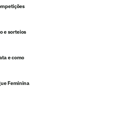
competições
o e sorteios
ata e como
ague Feminina