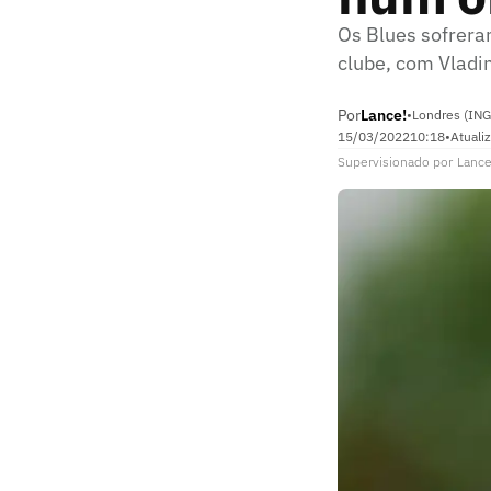
Os Blues sofrera
clube, com Vladim
Por
Lance!
•
Londres (ING
15/03/2022
10:18
•
Atuali
Supervisionado
por
Lance