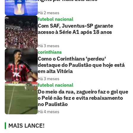
Há 2 meses
futebol nacional
Com SAF, Juventus-SP garante
acesso à Série A1 após 18 anos
Há 3 meses
corinthians
Como o Corinthians 'perdeu'
destaque do Paulistão que hoje está
em alta Vitória
Há 3 meses
futebol nacional
Do meio da rua, zagueiro faz o gol que
o Pelé não fez e evita rebaixamento
no Paulistão
Há 4 meses
MAIS LANCE!