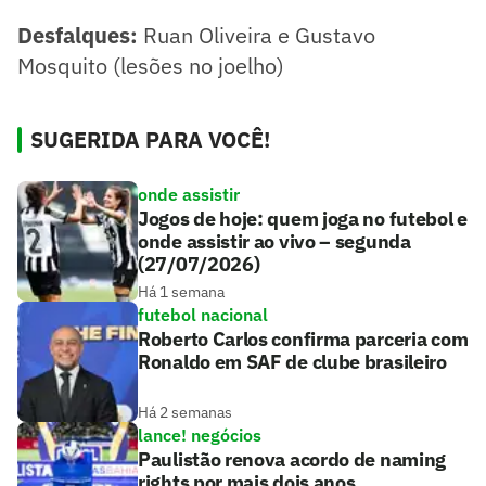
Desfalques:
Ruan Oliveira e Gustavo
Mosquito (lesões no joelho)
SUGERIDA PARA VOCÊ!
onde assistir
Jogos de hoje: quem joga no futebol e
onde assistir ao vivo – segunda
(27/07/2026)
Há 1 semana
futebol nacional
Roberto Carlos confirma parceria com
Ronaldo em SAF de clube brasileiro
Há 2 semanas
lance! negócios
Paulistão renova acordo de naming
rights por mais dois anos