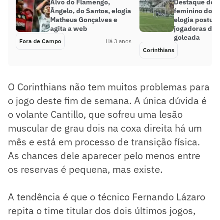
Alvo do Flamengo,
Destaque do 
Ângelo, do Santos, elogia
feminino do C
Matheus Gonçalves e
elogia postur
agita a web
jogadoras do
goleada
Fora de Campo
Há 3 anos
Corinthians
O Corinthians não tem muitos problemas para
o jogo deste fim de semana. A única dúvida é
o volante Cantillo, que sofreu uma lesão
muscular de grau dois na coxa direita há um
mês e está em processo de transição física.
As chances dele aparecer pelo menos entre
os reservas é pequena, mas existe.
A tendência é que o técnico Fernando Lázaro
repita o time titular dos dois últimos jogos,