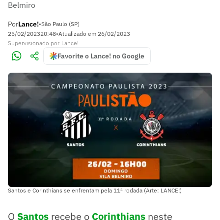
Belmiro
Por
Lance!
•
São Paulo (SP)
25/02/2023
20:48
•
Atualizado em
26/02/2023
Supervisionado
por
Lance!
Favorite o Lance! no Google
Santos e Corinthians se enfrentam pela 11ª rodada (Arte: LANCE!)
O
Santos
recebe o
Corinthians
neste