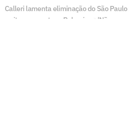
Calleri lamenta eliminação do São Paulo
e cita erro contra o Palmeiras: 'Não
podia'
Decisivo no clássico, Mauricio fala sobre
chances de jogar a Copa do Mundo pelo
Paraguai e cita o Brasil
Jogos de hoje: quem joga no futebol e
onde assistir ao vivo – domingo
(01/03/2026)
Dorival elogia consistência do
Corinthians e explica eliminação: 'Erro
mínimo'