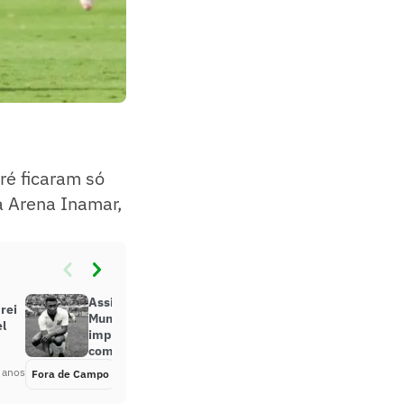
ré ficaram só
a Arena Inamar,
Assista! Vídeo de Pelé na final do
rei
Mundial contra o Milan
el
impressiona a web: ‘É ridículo
como ele sobrava’
 anos
Fora de Campo
Há 4 anos