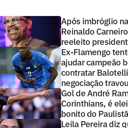
Após imbróglio na
Reinaldo Carneiro
reeleito presiden
Ex-Flamengo ten
ajudar campeão br
contratar Balotelli
negociação travo
Gol de André Ram
Corinthians, é ele
bonito do Paulistã
Leila Pereira diz 