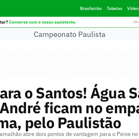
Brasileirão
Tabelas
Vídeo
tar?
Converse com o nosso assistente.
18+ 
Campeonato Paulista
ra o Santos! Água S
 André ficam no emp
a, pelo Paulistão
amalhão abre dois pontos de vantagem para o Peixe no