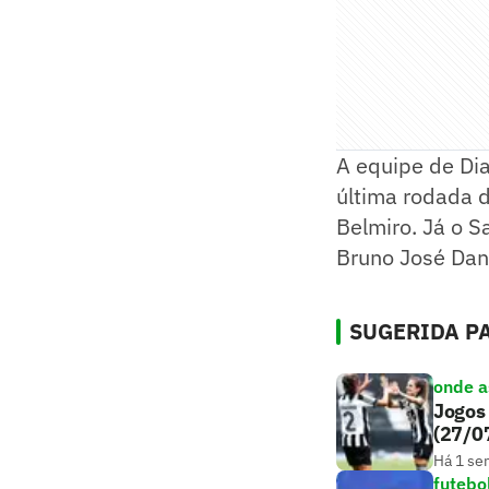
A equipe de Di
última rodada d
Belmiro. Já o S
Bruno José Dan
SUGERIDA PA
onde as
Jogos 
(27/0
Há 1 se
futebo