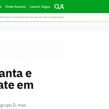
s
Onde Assistir
Lance! Jogos
Ministério da Fazenda adverte: Aposta não é investimento
anta e
ate em
 grupo D, mas