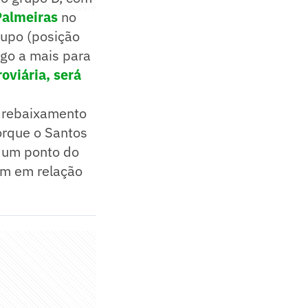
Palmeiras
no
rupo (posição
ogo a mais para
roviária, será
o rebaixamento
orque o Santos
a um ponto do
em em relação