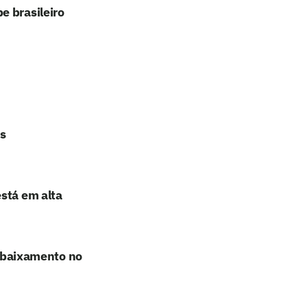
e brasileiro
s
stá em alta
rebaixamento no