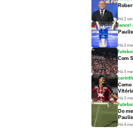
Robert
Há 2 se
lance!
Paulis
Há 2 m
futebo
Com S
Há 3 m
corint
Como o
Vitóri
Há 3 m
futebo
Do mei
Paulis
Há 4 m