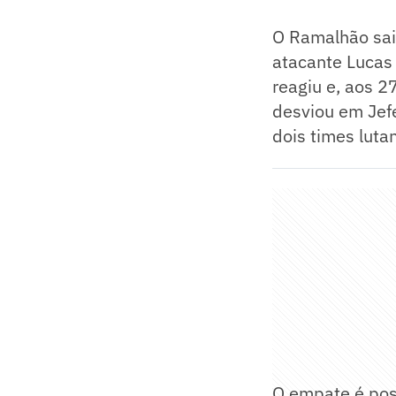
O Ramalhão saiu
atacante Lucas
reagiu e, aos 2
desviou em Jef
dois times lutan
O empate é posi