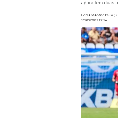
agora tem duas p
Por
Lance!
•
São Paulo (S
12/03/2022
17:16