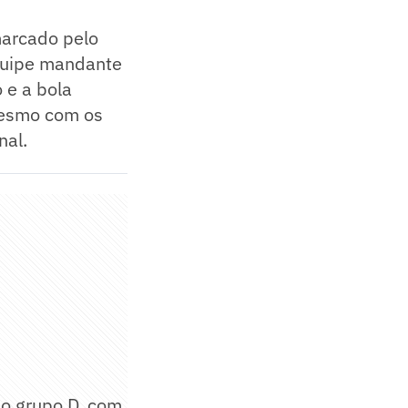
marcado pelo
quipe mandante
 e a bola
Mesmo com os
nal.
no grupo D, com