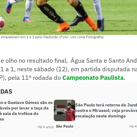
empataram em 1 a 1 pelo Paulistão (Foto: Leo Lima Fotografia)
e olho no resultado final, Água Santa e Santo And
1 a 1, neste sábado (12), em partida disputada n
), pela 11ª rodada do
Campeonato Paulista
.
ADAS
n e Gustavo Gómez são os
São Paulo terá retorno de Jand
veis por levar a taça da
contra o Mirassol; veja prováv
 sala de troféus do
escalação neste domingo
as
São Paulo
Há 4
Há 4 anos