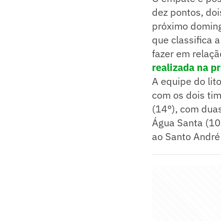
dez pontos, doi
próximo domingo
que classifica 
fazer em relaç
realizada na p
A equipe do lit
com os dois ti
(14°), com duas
Água Santa (10
ao Santo André 