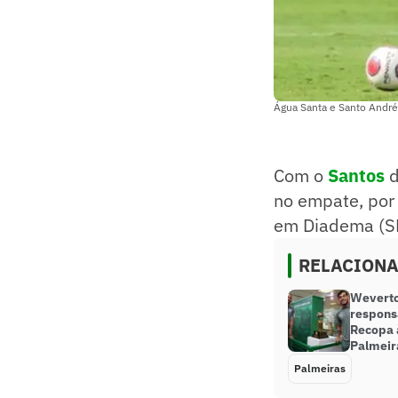
Água Santa e Santo André 
Com o
Santos
d
no empate, por 
em Diadema (SP
RELACION
Weverto
responsá
Recopa à
Palmeir
Palmeiras