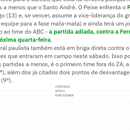
s a menos que o Santo André. O Peixe enfrenta o
 (13) e, se vencer, assume a vice-liderança do g
a equipe para a fase mata-mata) e ainda terá um j
ão ao time do ABC -
a partida adiada, contra a Fer
róxima quarta-feira
.
oral paulista também está em briga direta contra 
mes que entraram em campo neste sábado. Isso p
 partidas a menos, é o primeiro time fora do Z4, 
°), além dos já citados dois pontos de desvantag
(9°).
CONTINUA
APÓS A
PUBLICIDADE