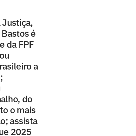
 Justiça,
 Bastos é
te da FPF
tou
asileiro a
;
u
alho, do
ito o mais
o; assista
que 2025