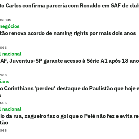
o Carlos confirma parceria com Ronaldo em SAF de club
manas
 negócios
tão renova acordo de naming rights por mais dois anos
eses
l nacional
AF, Juventus-SP garante acesso à Série A1 após 18 ano
eses
hians
 Corinthians 'perdeu' destaque do Paulistão que hoje e
a
eses
l nacional
o da rua, zagueiro faz o gol que o Pelé não fez e evita 
tão
eses