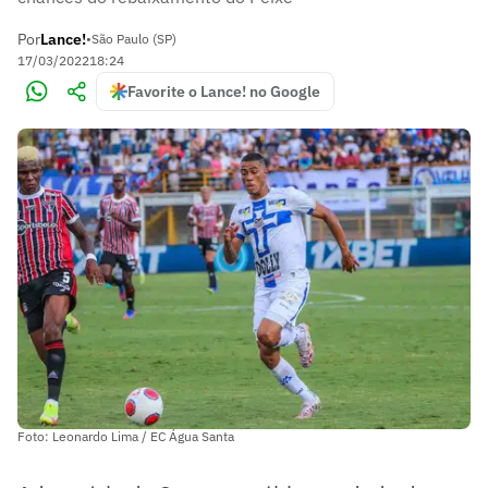
Por
Lance!
•
São Paulo (SP)
17/03/2022
18:24
Favorite o Lance! no Google
Foto: Leonardo Lima / EC Água Santa