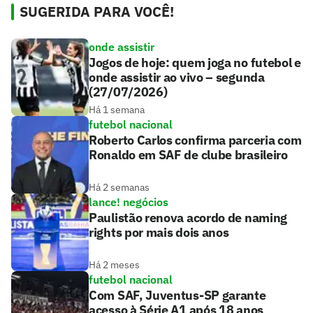
SUGERIDA PARA VOCÊ!
onde assistir
Jogos de hoje: quem joga no futebol e
onde assistir ao vivo – segunda
(27/07/2026)
Há 1 semana
futebol nacional
Roberto Carlos confirma parceria com
Ronaldo em SAF de clube brasileiro
Há 2 semanas
lance! negócios
Paulistão renova acordo de naming
rights por mais dois anos
Há 2 meses
futebol nacional
Com SAF, Juventus-SP garante
acesso à Série A1 após 18 anos