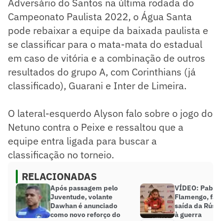
Adversário do Santos na última rodada do
Campeonato Paulista 2022, o Água Santa
pode rebaixar a equipe da baixada paulista e
se classificar para o mata-mata do estadual
em caso de vitória e a combinação de outros
resultados do grupo A, com Corinthians (já
classificado), Guarani e Inter de Limeira.
O lateral-esquerdo Alyson falo sobre o jogo do
Netuno contra o Peixe e ressaltou que a
equipe entra ligada para buscar a
classificação no torneio.
RELACIONADAS
Após passagem pelo
VÍDEO: Pablo,
Juventude, volante
Flamengo, fal
Dawhan é anunciado
saída da Rúss
como novo reforço do
à guerra