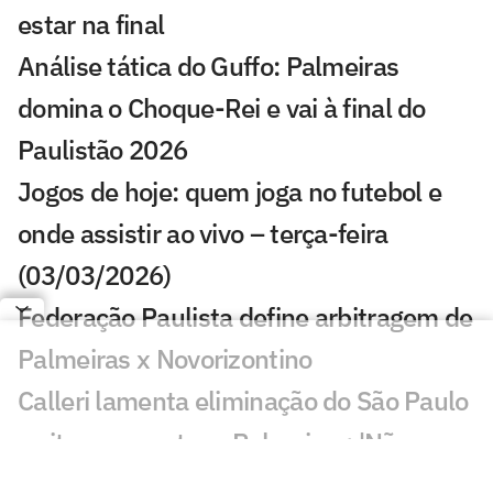
estar na final
Análise tática do Guffo: Palmeiras
domina o Choque-Rei e vai à final do
Paulistão 2026
Jogos de hoje: quem joga no futebol e
onde assistir ao vivo – terça-feira
(03/03/2026)
Federação Paulista define arbitragem de
Palmeiras x Novorizontino
Calleri lamenta eliminação do São Paulo
e cita erro contra o Palmeiras: 'Não
podia'