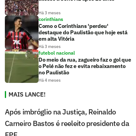
Há 3 meses
corinthians
Como o Corinthians 'perdeu'
destaque do Paulistão que hoje está
em alta Vitória
Há 3 meses
futebol nacional
Do meio da rua, zagueiro faz o gol que
o Pelé não fez e evita rebaixamento
no Paulistão
Há 4 meses
MAIS LANCE!
Após imbróglio na Justiça, Reinaldo
Carneiro Bastos é reeleito presidente da
FPF