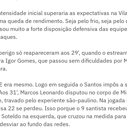
ntensidade inicial superaria as expectativas na Vil
uma queda de rendimento. Seja pelo frio, seja pelo
sou muito a forte disposição defensiva das equip
taques.
erigo só reapareceram aos 29', quando o estreant
ra Igor Gomes, que passou sem dificuldades por 
ora.
 E era mesmo. Logo em seguida o Santos impôs a 
 Aos 31', Marcos Leonardo disputou no corpo de M
e, travado pelo experiente são-paulino. Na jogada 
sa 22 se perdeu. Isso porque o 9 santista recebe
u Soteldo na esquerda, que cruzou na medida para
 desviar ao fundo das redes.