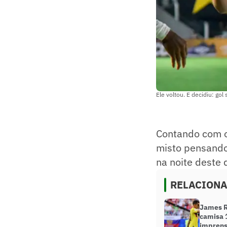
Ele voltou. E decidiu: gol
Contando com o
misto pensando
na noite deste 
RELACION
James R
camisa 
imprens