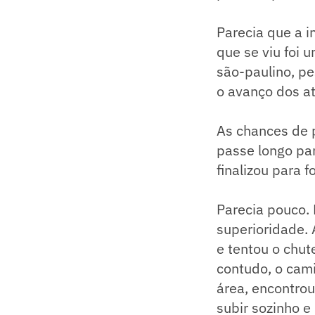
Parecia que a i
que se viu foi 
são-paulino, pe
o avanço dos a
As chances de p
passe longo pa
finalizou para f
Parecia pouco.
superioridade.
e tentou o chut
contudo, o cami
área, encontro
subir sozinho e