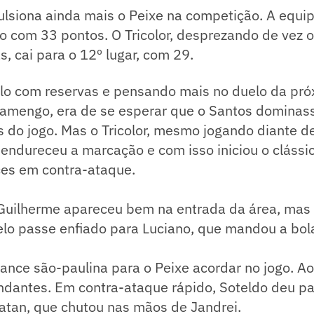
ulsiona ainda mais o Peixe na competição. A equi
o com 33 pontos. O Tricolor, desprezando de vez o
, cai para o 12º lugar, com 29.
o com reservas e pensando mais no duelo da pró
Flamengo, era de se esperar que o Santos dominas
s do jogo. Mas o Tricolor, mesmo jogando diante d
 endureceu a marcação e com isso iniciou o clássi
es em contra-ataque.
 Guilherme apareceu bem na entrada da área, mas
elo passe enfiado para Luciano, que mandou a bola
hance são-paulina para o Peixe acordar no jogo. Aos
dantes. Em contra-ataque rápido, Soteldo deu p
atan, que chutou nas mãos de Jandrei.