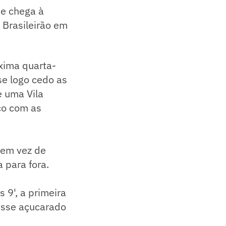
pe chega à
 Brasileirão em
xima quarta-
se logo cedo as
e uma Vila
co com as
 em vez de
 para fora.
 9', a primeira
asse açucarado