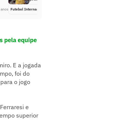
 anos
Futebol Internacional
Há 3 anos
s pela equipe
miro. E a jogada
mpo, foi do
 para o jogo
Ferraresi e
tempo superior