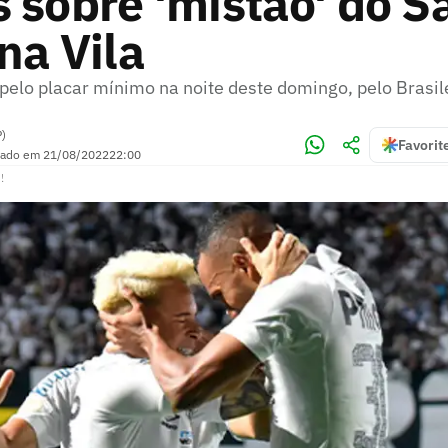
 sobre 'mistão' do S
na Vila
 pelo placar mínimo na noite deste domingo, pelo Brasil
P)
Favorit
zado em
21/08/2022
22:00
!