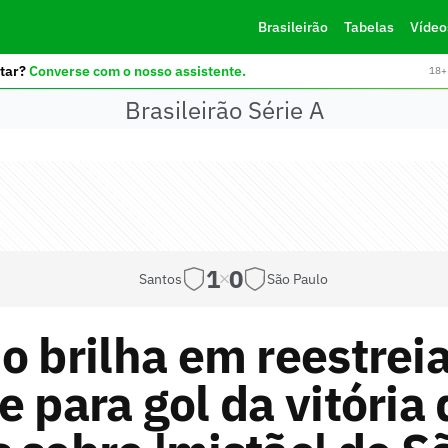
Brasileirão
Tabelas
Vídeo
tar?
Converse com o nosso assistente.
18+ 
Brasileirão Série A
1
0
Santos
São Paulo
o brilha em reestreia
e para gol da vitória 