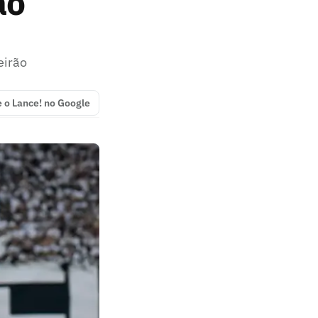
ão
eirão
e o Lance! no Google