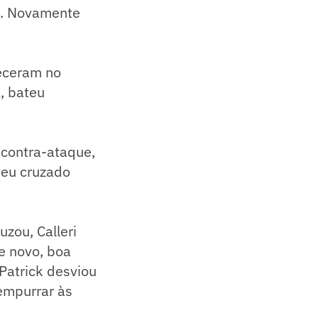
lo. Novamente
receram no
, bateu
 contra-ataque,
teu cruzado
uzou, Calleri
de novo, boa
Patrick desviou
empurrar às