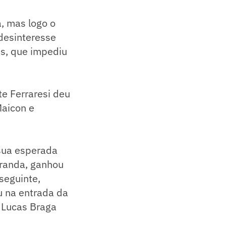
a, mas logo o
 desinteresse
es, que impediu
e Ferraresi deu
Maicon e
sua esperada
iranda, ganhou
seguinte,
u na entrada da
 Lucas Braga