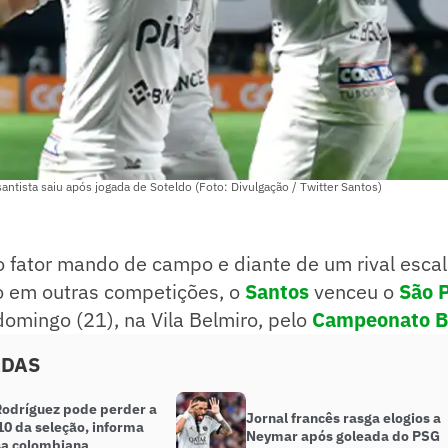
 santista saiu após jogada de Soteldo (Foto: Divulgação / Twitter Santos)
 fator mando de campo e diante de um rival esca
 em outras competições, o
Santos
venceu o
São 
domingo (21), na Vila Belmiro, pelo
Campeonato Br
ADAS
odríguez pode perder a
Jornal francês rasga elogios a
10 da seleção, informa
Neymar após goleada do PSG
a colombiana