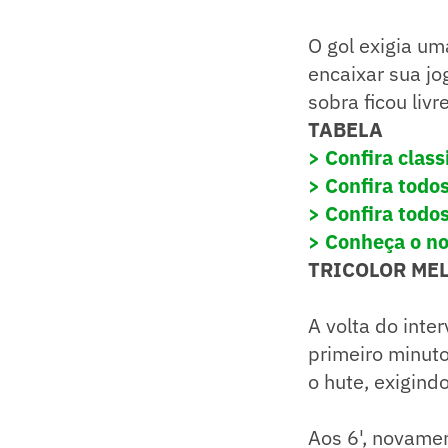
O gol exigia um
encaixar sua jo
sobra ficou liv
TABELA
> Confira class
> Confira todo
> Confira todo
> Conheça o no
TRICOLOR ME
A volta do inte
primeiro minut
o hute, exigind
Aos 6', novame