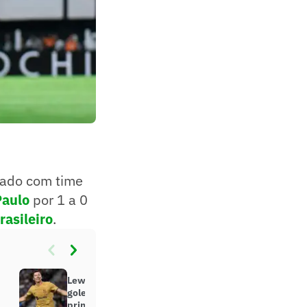
lado com time
Paulo
por 1 a 0
asileiro
.
Lewandowski faz dois, Barcelona
goleia Real Sociedad e vence
primeira na La Liga