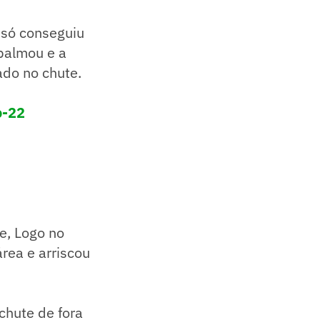
e só conseguiu
spalmou e a
ado no chute.
o-22
e, Logo no
rea e arriscou
chute de fora