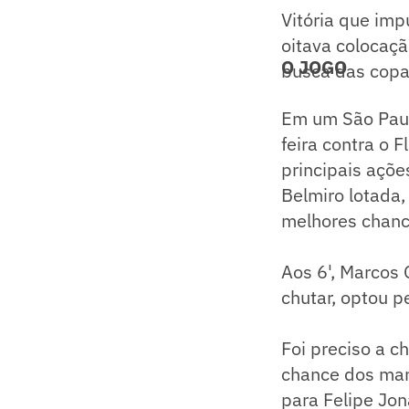
Vitória que imp
oitava colocaçã
O JOGO
busca das copas
Em um São Paul
feira contra o 
principais açõe
Belmiro lotada,
melhores chanc
Aos 6', Marcos
chutar, optou p
Foi preciso a c
chance dos man
para Felipe Jon