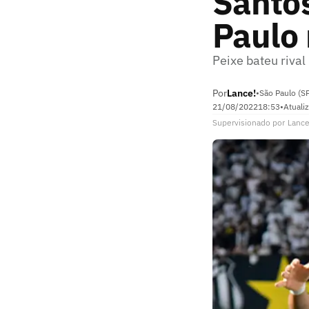
Santos
Paulo 
Peixe bateu rival
Por
Lance!
•
São Paulo (S
21/08/2022
18:53
•
Atuali
Supervisionado
por
Lance