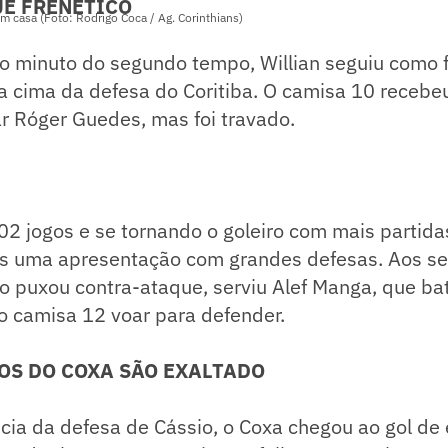
UE FRENÉTICO
m casa (Foto: Rodrigo Coca / Ag. Corinthians)
o minuto do segundo tempo, Willian seguiu como f
ara cima da defesa do Coritiba. O camisa 10 receb
ar Róger Guedes, mas foi travado.
2 jogos e se tornando o goleiro com mais partida
is uma apresentação com grandes defesas. Aos se
xão puxou contra-ataque, serviu Alef Manga, que ba
 o camisa 12 voar para defender.
OS DO COXA SÃO EXALTADO
cia da defesa de Cássio, o Coxa chegou ao gol de