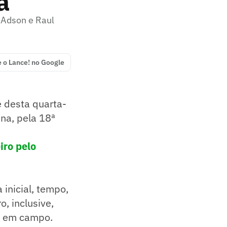
a
 Adson e Raul
e o Lance! no Google
e desta quarta-
ena, pela 18ª
iro pelo
 inicial, tempo,
, inclusive,
ar em campo.