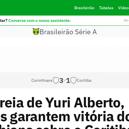
Brasileirão
Tabelas
Vídeo
tar?
Converse com o nosso assistente.
18+ 
Brasileirão Série A
3
1
Corinthians
Coritiba
reia de Yuri Alberto,
s garantem vitória d