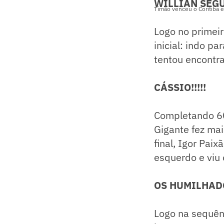
WILLIAN SEG
Timão venceu o Coritiba e
Logo no primeir
inicial: indo p
tentou encontr
CÁSSIO!!!!!
Completando 60
Gigante fez ma
final, Igor Pai
esquerdo e viu
OS HUMILHAD
Logo na sequên