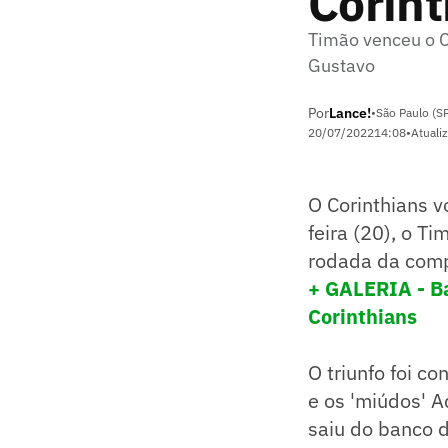
Corint
Timão venceu o C
Gustavo
Por
Lance!
•
São Paulo (S
20/07/2022
14:08
•
Atuali
O Corinthians v
feira (20), o T
rodada da comp
+ GALERIA - Ba
Corinthians
O triunfo foi c
e os 'miúdos' A
saiu do banco d