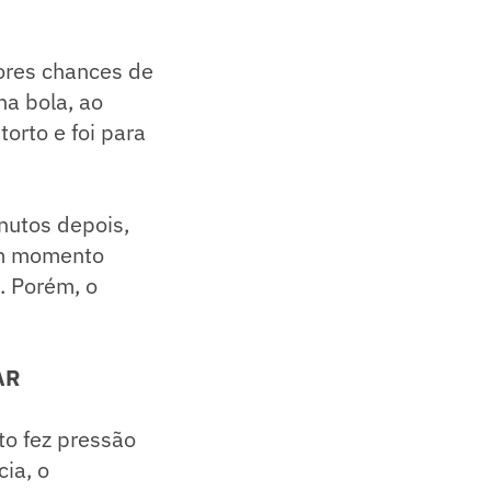
ores chances de
na bola, ao
orto e foi para
nutos depois,
om momento
o. Porém, o
AR
rto fez pressão
ia, o