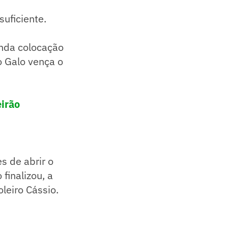
suficiente.
nda colocação
o Galo vença o
eirão
s de abrir o
finalizou, a
oleiro Cássio.