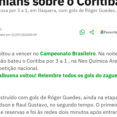
hians sobre o Coritib
oxa por 3 a 1, em Itaquera, com gols de Róger Guedes,
P)
Favorit
zado em
21/07/2022
00:04
oltou a vencer no
Campeonato Brasileiro
. Na noit
imão bateu o Coritiba por 3 a 1 , na Neo Química Ar
etição nacional.
lbuena voltou! Relembre todos os gols do zague
onstruído com gols de Róger Guedes, ainda na etapa
dson e Raul Gustavo, no segundo tempo. O primeiro
e reservas e foi às redes dois minutos após entr