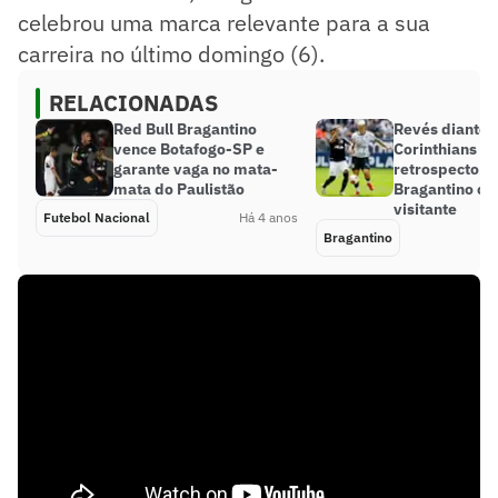
celebrou uma marca relevante para a sua
carreira no último domingo (6).
RELACIONADAS
Red Bull Bragantino
Revés diante 
vence Botafogo-SP e
Corinthians a
garante vaga no mata-
retrospecto n
mata do Paulistão
Bragantino c
visitante
Futebol Nacional
Há 4 anos
Bragantino