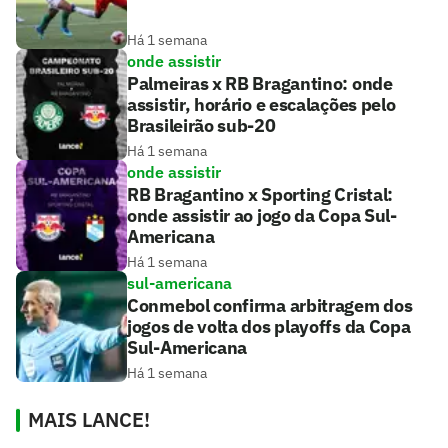
Há 1 semana
onde assistir
Palmeiras x RB Bragantino: onde
assistir, horário e escalações pelo
Brasileirão sub-20
Há 1 semana
onde assistir
RB Bragantino x Sporting Cristal:
onde assistir ao jogo da Copa Sul-
Americana
Há 1 semana
sul-americana
Conmebol confirma arbitragem dos
jogos de volta dos playoffs da Copa
Sul-Americana
Há 1 semana
MAIS LANCE!