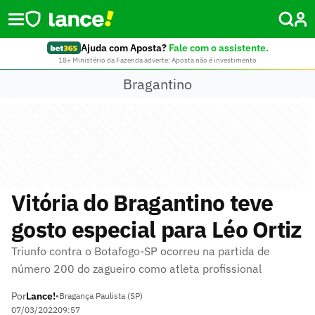
Ajuda com Aposta?
Fale com o assistente.
18+ Ministério da Fazenda adverte: Aposta não é investimento
Bragantino
Vitória do Bragantino teve
gosto especial para Léo Ortiz
Triunfo contra o Botafogo-SP ocorreu na partida de
número 200 do zagueiro como atleta profissional
Por
Lance!
•
Bragança Paulista (SP)
07/03/2022
09:57