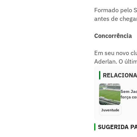
Formado pelo Sp
antes de chegar
Concorrência
Em seu novo cl
Aderlan. O últi
RELACION
Sem Jac
força c
Juventude
SUGERIDA PA