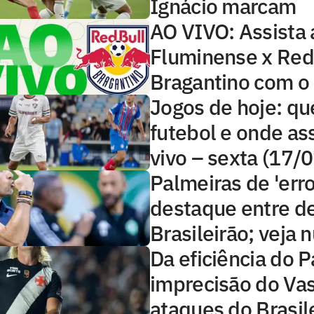
Ignácio marcam
AO VIVO: Assista 
Fluminense x Red
Bragantino com o
Jogos de hoje: qu
futebol e onde ass
vivo – sexta (17/
Palmeiras de 'erro
destaque entre d
Brasileirão; veja
Da eficiência do P
imprecisão do Vas
ataques do Brasil