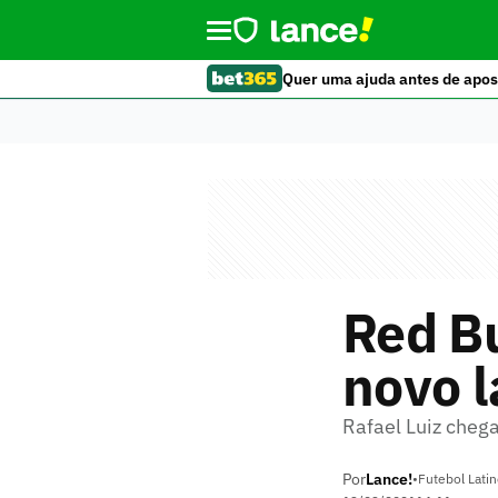
Quer uma ajuda antes de apos
Red Bu
novo l
Rafael Luiz cheg
Por
Lance!
•
Futebol Lati