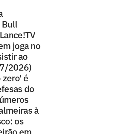
a
 Bull
 Lance!TV
em joga no
istir ao
07/2026)
 zero' é
efesas do
 números
almeiras à
co: os
eirão em