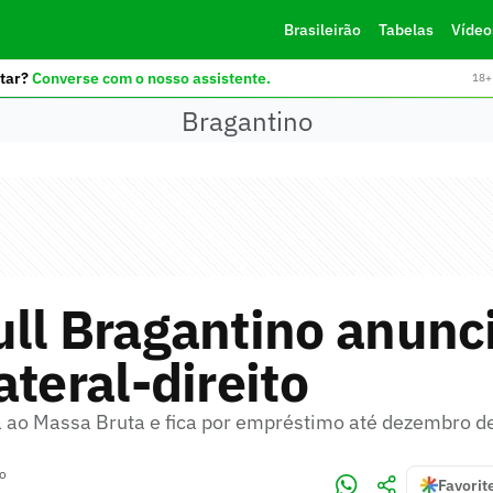
Brasileirão
Tabelas
Vídeo
tar?
Converse com o nosso assistente.
18+ 
Bragantino
ll Bragantino anunc
ateral-direito
a ao Massa Bruta e fica por empréstimo até dezembro 
no
Favorit