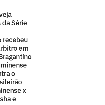
veja
 da Série
e recebeu
árbitro em
Bragantino
luminense
tra o
sileirão
minense x
sha e