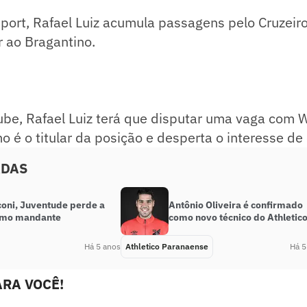
ort, Rafael Luiz acumula passagens pelo Cruzeiro 
 ao Bragantino.
ube, Rafael Luiz terá que disputar uma vaga com 
mo é o titular da posição e desperta o interesse de
ADAS
oni, Juventude perde a
Antônio Oliveira é confirmado
omo mandante
como novo técnico do Athletic
Há 5 anos
Athletico Paranaense
Há 5
RA VOCÊ!