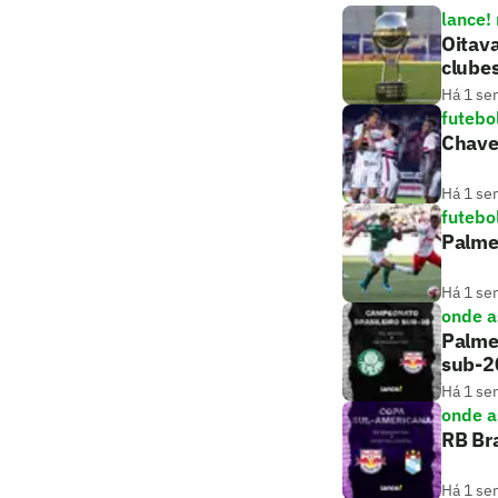
lance!
Oitava
clube
Há 1 se
futebo
Chavea
Há 1 se
futebo
Palmei
Há 1 se
onde as
Palmei
sub-2
Há 1 se
onde as
RB Bra
Há 1 se