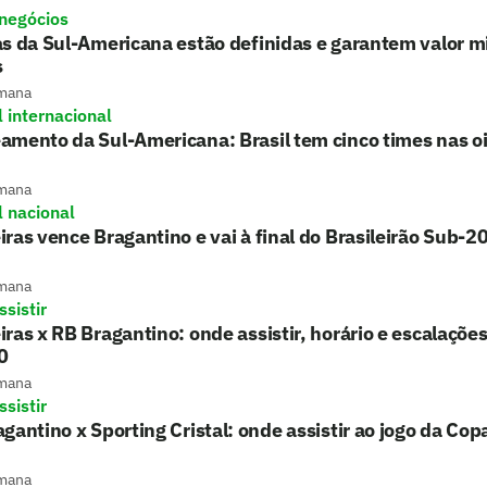
 negócios
s da Sul-Americana estão definidas e garantem valor mi
s
mana
l internacional
mento da Sul-Americana: Brasil tem cinco times nas o
mana
l nacional
ras vence Bragantino e vai à final do Brasileirão Sub-2
mana
sistir
ras x RB Bragantino: onde assistir, horário e escalações
0
mana
sistir
gantino x Sporting Cristal: onde assistir ao jogo da Co
mana