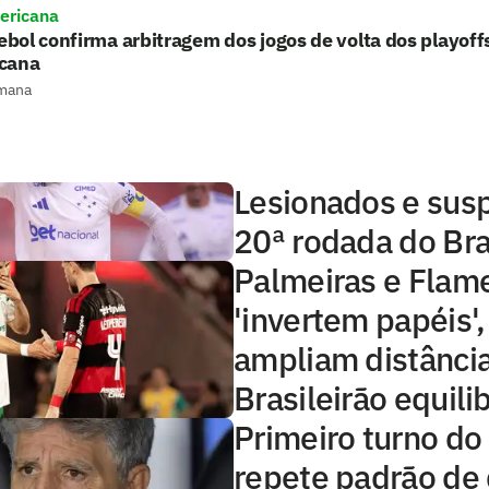
ericana
ol confirma arbitragem dos jogos de volta dos playoff
cana
mana
Lesionados e sus
20ª rodada do Bra
Palmeiras e Flam
'invertem papéis'
ampliam distânci
Brasileirão equili
Primeiro turno do 
repete padrão de