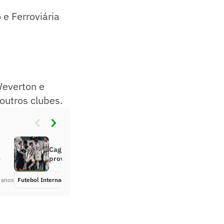
e Ferroviária
Weverton e
 outros clubes.
Cagliari x Juventus: onde assistir e
o
prováveis escalações
 anos
Futebol Internacional
Há 5 anos