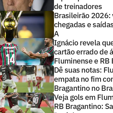
de treinadores
Brasileirão 2026: 
chegadas e saídas
A
Ignácio revela qu
cartão errado de 
Fluminense e RB 
Dê suas notas: F
empata no fim con
Bragantino no Bra
Veja gols em Flu
RB Bragantino: Sa