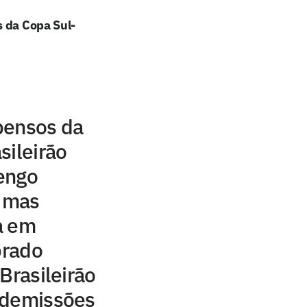
s da Copa Sul-
pensos da
sileirão
engo
, mas
a em
brado
Brasileirão
 demissões