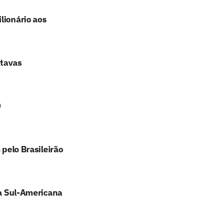
lionário aos
itavas
0
 pelo Brasileirão
pa Sul-Americana