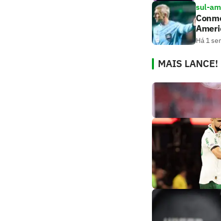
sul-am
Conmeb
Ameri
Há 1 se
MAIS LANCE!