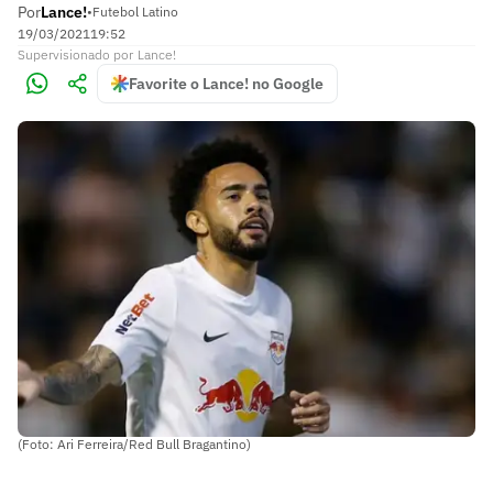
Por
Lance!
•
Futebol Latino
19/03/2021
19:52
Supervisionado
por
Lance!
Favorite o Lance! no Google
(Foto: Ari Ferreira/Red Bull Bragantino)