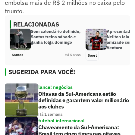
embolsa mais de R$ 2 milhões no caixa pelo
triunfo.
RELACIONADAS
Sem calendário definido,
Apresentado a
Santos treina sábado e
Neilton fala s
ganha folga domingo
amizade com 
Ventura
Santos
Há 5 anos
Sport
SUGERIDA PARA VOCÊ!
lance! negócios
Oitavas da Sul-Americana estão
definidas e garantem valor milionário
aos clubes
Há 1 semana
futebol internacional
Chaveamento da Sul-Americana:
Brasil tem cinco times nas oitavas