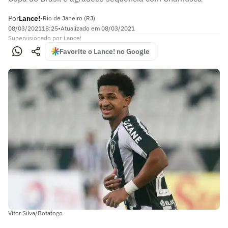
Por
Lance!
•
Rio de Janeiro (RJ)
08/03/2021
18:25
•
Atualizado em
08/03/2021
Supervisionado
por
Lance!
Favorite o Lance! no Google
Vítor Silva/Botafogo