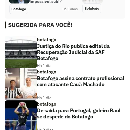
impossível subir’
Botafogo
Botafogo
Há 5 anos
SUGERIDA PARA VOCÊ!
botafogo
Justiça do Rio publica edital da
Recuperação Judicial da SAF
Botafogo
Há 1 dia
botafogo
Botafogo assina contrato profissional
com atacante Cauã Machado
Há 1 dia
botafogo
De saída para Portugal, goleiro Raul
se despede do Botafogo