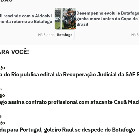
Desempenho evolui e Botafog
li rescinde com o Aldosivi
ganha moral antes da Copa do
menta retorno ao Botafogo
Brasil
Há 5 anos
Botafogo
Há 5
RA VOCÊ!
go
a do Rio publica edital da Recuperação Judicial da SAF
s
go
ogo assina contrato profissional com atacante Cauã Ma
s
go
da para Portugal, goleiro Raul se despede do Botafogo