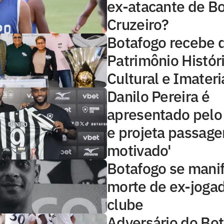
ex-atacante de Bo
Cruzeiro?
Botafogo recebe 
Patrimônio Histór
Cultural e Imateri
Danilo Pereira é
apresentado pelo
e projeta passage
motivado'
Botafogo se mani
morte de ex-joga
clube
Adversário do Bot