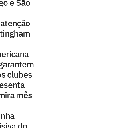
go e São
 atenção
ttingham
mericana
 garantem
os clubes
resenta
mira mês
inha
isiva do