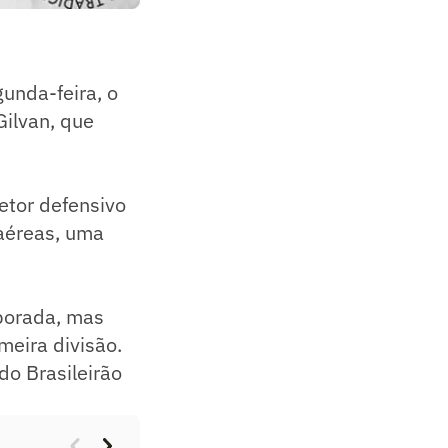
unda-feira, o
Gilvan, que
etor defensivo
aéreas, uma
mporada, mas
meira divisão.
do Brasileirão