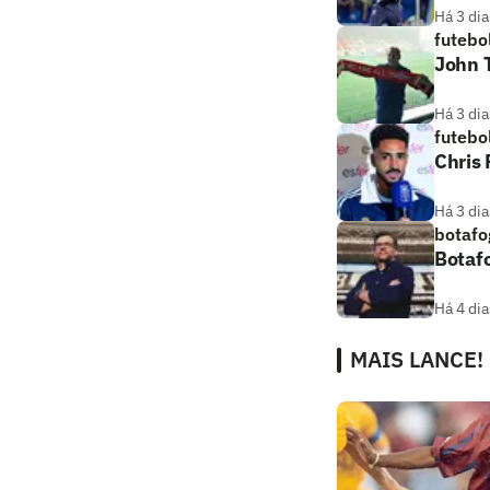
Há 3 dia
futebo
John T
Há 3 dia
futebo
Chris
Há 3 dia
botafo
Botaf
Há 4 dia
MAIS LANCE!