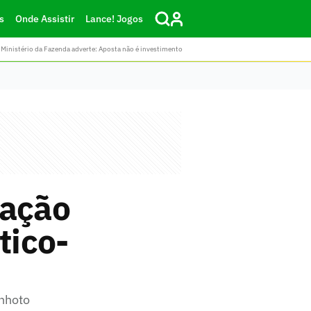
s
Onde Assistir
Lance! Jogos
Ministério da Fazenda adverte: Aposta não é investimento
tação
tico-
anhoto