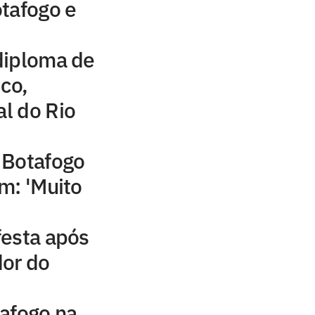
tafogo e
diploma de
ico,
al do Rio
 Botafogo
m: 'Muito
festa após
dor do
afogo na