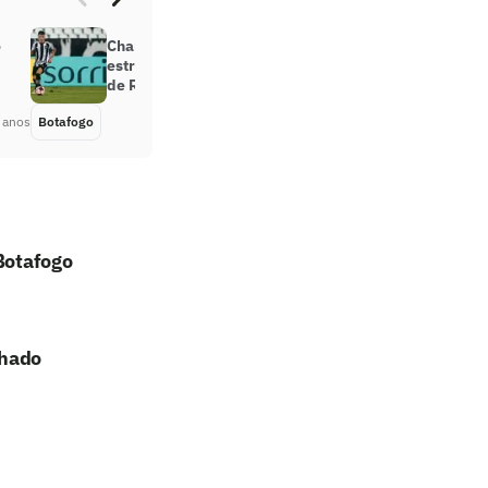
o
Chamusca fala sobre a atuação dos
estreantes e explica substituição
de Ronald: ‘Pediu para sair’
 anos
Botafogo
Há 5 anos
 Botafogo
chado