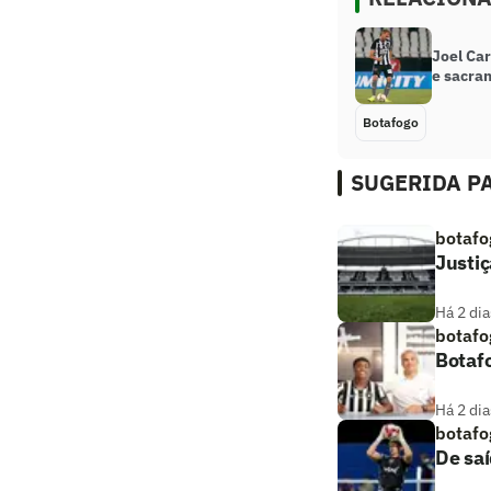
Joel Car
e sacra
Botafogo
SUGERIDA PA
botafo
Justiç
Há 2 dia
botafo
Botaf
Há 2 dia
botafo
De saí