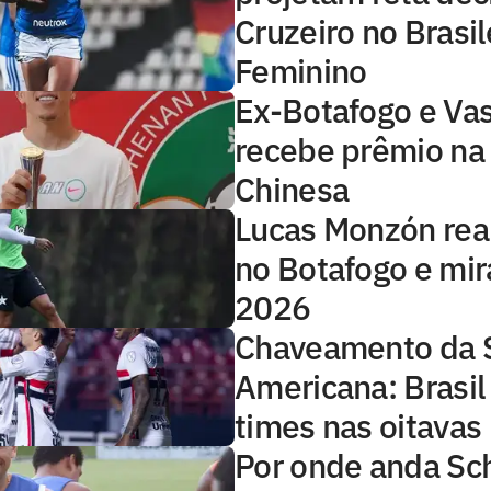
Cruzeiro no Brasil
Feminino
Ex-Botafogo e Va
recebe prêmio na 
Chinesa
Lucas Monzón rea
no Botafogo e mir
2026
Chaveamento da 
Americana: Brasil
times nas oitavas
Por onde anda Sc