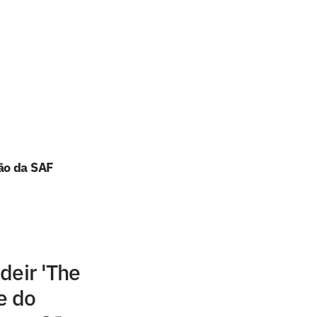
ão da SAF
deir 'The
e do