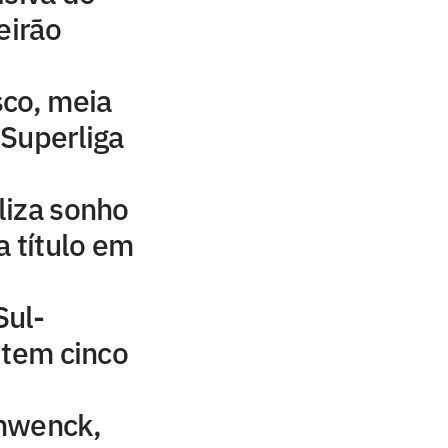
eirão
sco, meia
Superliga
liza sonho
a título em
Sul-
 tem cinco
hwenck,