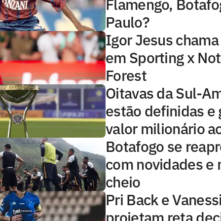
Flamengo, Botafo
Paulo?
Igor Jesus chama
em Sporting x No
Forest
Oitavas da Sul-A
estão definidas e
valor milionário a
Botafogo se reap
com novidades e 
cheio
Pri Back e Vaness
projetam reta dec