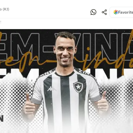
o (RJ)
Favorit
!