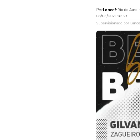
Por
Lance!
•
Rio de Janeir
08/03/2021
16:59
Supervisionado
por
Lance