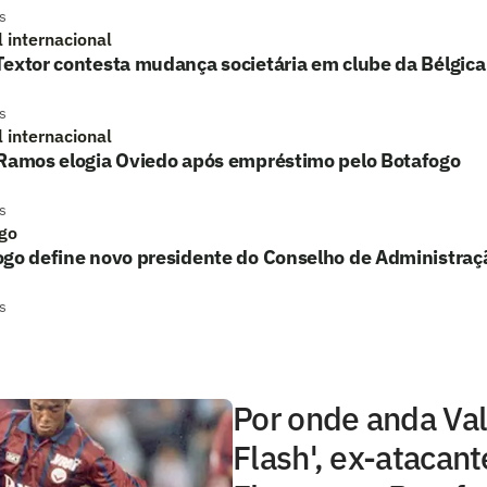
s
l internacional
extor contesta mudança societária em clube da Bélgica
s
l internacional
 Ramos elogia Oviedo após empréstimo pelo Botafogo
s
go
ogo define novo presidente do Conselho de Administraç
s
Por onde anda Val
Flash', ex-atacant