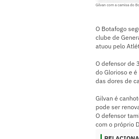
Gilvan com a camisa do B
O Botafogo seg
clube de Genera
atuou pelo Atl
O defensor de 3
do Glorioso e 
das dores de c
Gilvan é canho
pode ser renova
O defensor tamb
com o próprio 
RELACION