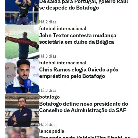
De saída para Portugal, goleiro Raul
se despede do Botafogo
Há 2 dias
futebol internacional
John Textor contesta mudança
societária em clube da Bélgica
Há 3 dias
futebol internacional
Chris Ramos elogia Oviedo após
empréstimo pelo Botafogo
Há 3 dias
botafogo
Botafogo define novo presidente do
Conselho de Administração da SAF
Há 3 dias
lancepédia
Por onde anda Valdeir 'The Flash', ex-