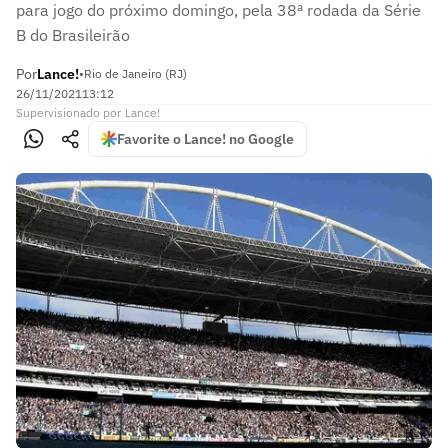
para jogo do próximo domingo, pela 38ª rodada da Série
B do Brasileirão
Por
Lance!
•
Rio de Janeiro (RJ)
26/11/2021
13:12
Supervisionado
por
Lance!
Favorite o Lance! no Google