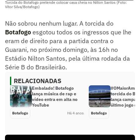
Torcida do Botafogo pretende colocar casa cheia no Nilton Santos (Foto:
Vítor Silva/Botafogo)
Não sobrou nenhum lugar. A torcida do
Botafogo
esgotou todos os ingressos que lhe
eram de direito para a partida contra o
Guarani, no próximo domingo, às 16h no
Estádio Nilton Santos, pela última rodada da
Série B do Brasileirão.
RELACIONADAS
Embalado! Botafogo
#OMaiorAmor
lança música de rap e
torcida do Bo
vídeo entra em alta no
lança campan
YouTube
último jogo da
Botafogo
Há 4 anos
Botafogo