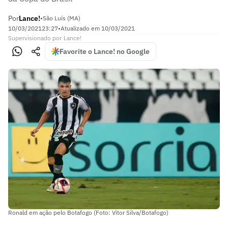
Por
Lance!
•
São Luís (MA)
10/03/2021
23:27
•
Atualizado em
10/03/2021
Supervisionado
por
Lance!
Favorite o Lance! no Google
Ronald em ação pelo Botafogo (Foto: Vítor Silva/Botafogo)