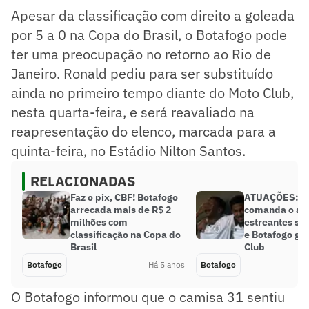
Apesar da classificação com direito a goleada
por 5 a 0 na Copa do Brasil, o Botafogo pode
ter uma preocupação no retorno ao Rio de
Janeiro. Ronald pediu para ser substituído
ainda no primeiro tempo diante do Moto Club,
nesta quarta-feira, e será reavaliado na
reapresentação do elenco, marcada para a
quinta-feira, no Estádio Nilton Santos.
RELACIONADAS
Faz o pix, CBF! Botafogo
ATUAÇÕES: W
arrecada mais de R$ 2
comanda o at
milhões com
estreantes se
classificação na Copa do
e Botafogo gol
Brasil
Club
Botafogo
Há 5 anos
Botafogo
O Botafogo informou que o camisa 31 sentiu