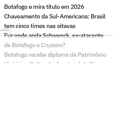
Botafogo e mira título em 2026
Chaveamento da Sul-Americana: Brasil
tem cinco times nas oitavas
Por onde anda Schwenck, ex-atacante
de Botafogo e Cruzeiro?
Botafogo recebe diploma de Patrimônio
Histórico, Cultural e Imaterial do Rio
Danilo Pereira é apresentado pelo
Botafogo e projeta passagem: 'Muito
motivado'
Botafogo se manifesta após morte de
ex-jogador do clube