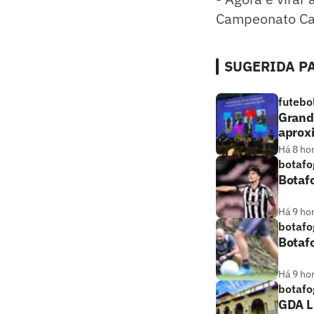
Campeonato Car
SUGERIDA PA
futebo
Grande
aprox
Há 8 ho
botafo
Botafo
Há 9 ho
botafo
Botafo
Há 9 ho
botafo
GDA L