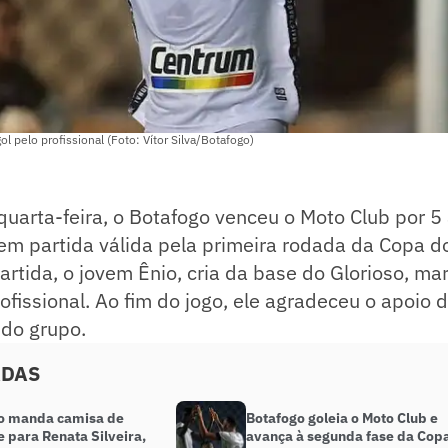
l pelo profissional (Foto: Vítor Silva/Botafogo)
quarta-feira, o Botafogo venceu o Moto Club por 5 
em partida válida pela primeira rodada da Copa d
rtida, o jovem Ênio, cria da base do Glorioso, ma
ofissional. Ao fim do jogo, ele agradeceu o apoio d
 do grupo.
ADAS
o manda camisa de
Botafogo goleia o Moto Club e
 para Renata Silveira,
avança à segunda fase da Cop