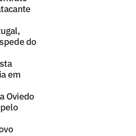
atacante
tugal,
espede do
sta
ia em
ia Oviedo
 pelo
novo