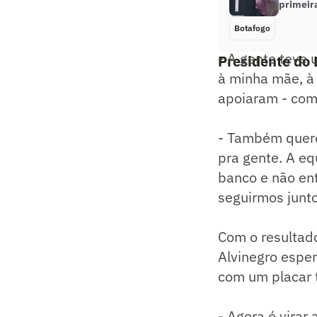
primeir
Botafogo
- A gente teve
Presidente do 
à minha mãe, à
apoiaram - com
- Também quero
pra gente. A eq
banco e não ent
seguirmos junto
Com o resultado
Alvinegro espe
com um placar t
- Agora é virar