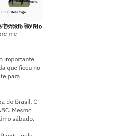
sub-20
 anos
Botafogo
Há 5 anos
adecer a Deus,
o Estado do Rio
pre me
to importante
da que ficou no
nte para
a do Brasil. O
 ABC. Mesmo
óximo sábado.
 Bangu, pelo