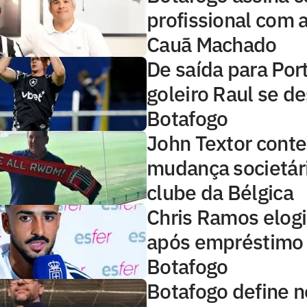
profissional com 
Cauã Machado
De saída para Por
goleiro Raul se d
Botafogo
John Textor conte
mudança societár
clube da Bélgica
Chris Ramos elog
após empréstimo
Botafogo
Botafogo define 