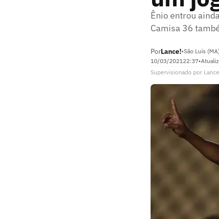
Ênio entrou ainda
Camisa 36 també
Por
Lance!
•
São Luís (MA
10/03/2021
22:37
•
Atuali
Supervisionado
por
Lance