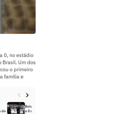
a 0, no estádio
o Brasil. Um dos
rcou o primeiro
a família e
Botafogo vence Castelo-TO por 10
a do
a 0 na estreia da Copa do Brasil