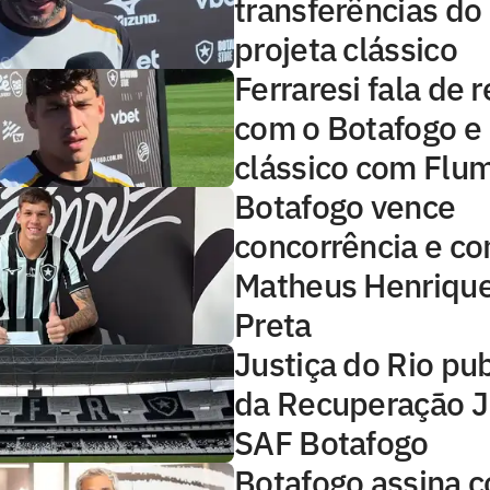
transferências do
projeta clássico
Ferraresi fala de
com o Botafogo e 
clássico com Flu
Botafogo vence
concorrência e co
Matheus Henrique
Preta
Justiça do Rio pub
da Recuperação Ju
SAF Botafogo
Botafogo assina c