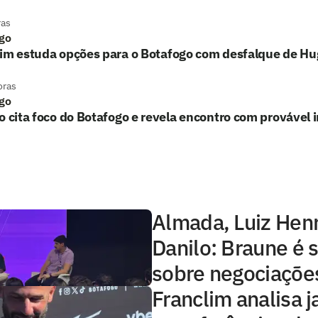
ras
go
lim estuda opções para o Botafogo com desfalque de H
oras
go
o cita foco do Botafogo e revela encontro com provável 
Almada, Luiz Hen
Danilo: Braune é 
sobre negociaçõe
Franclim analisa j