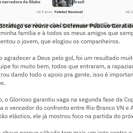
a narradora da Globo
Brasil
Há 5 anos
Futebol Nacional
Há 5
 um desempenho muito bom na partida. Queria agr
Botafogo se reúne com Defensor Público Geral d
 minha família e à todos os meus amigos que sem
entou o jovem, que elogiou os companheiros.
 agradecer a Deus pelo gol, foi um resultado mui
uipe foi muito bem, todos que entraram, a rapazia
rou dando todo o apoio pra gente, isso é importa
s.
, o Glorioso garantiu vaga na segunda fase da Cop
ra o vencedor do confronto entre Rio Branco VN e
ão elástico, ele já mostrou foco na partida do pr
 a chave porque sábado tem mais um jogo contra o