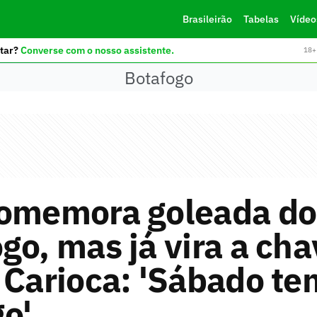
Brasileirão
Tabelas
Vídeo
tar?
Converse com o nosso assistente.
18+ 
Botafogo
comemora goleada do
go, mas já vira a ch
 Carioca: 'Sábado t
o'