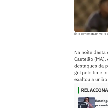
Ênio comemora primeiro go
Na noite desta 
Castelão (MA), 
destaques da pa
gol pelo time pr
exaltou a união
RELACION
Botafog
presente