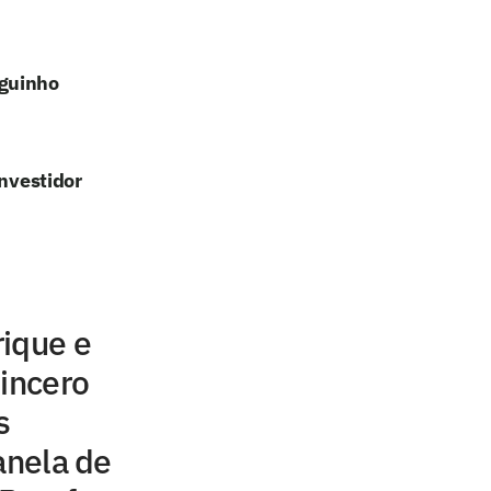
uguinho
investidor
rique e
sincero
s
anela de