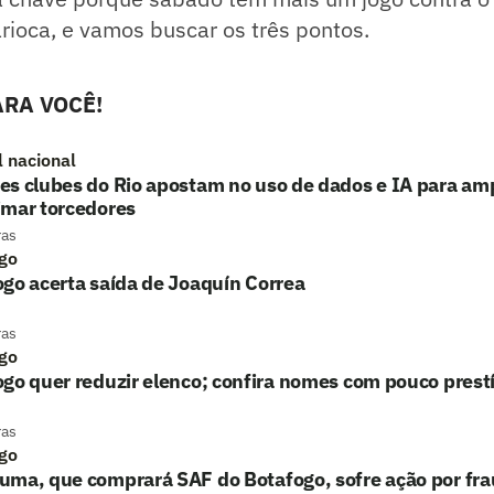
ioca, e vamos buscar os três pontos.
RA VOCÊ!
l nacional
s clubes do Rio apostam no uso de dados e IA para ampl
imar torcedores
ras
go
go acerta saída de Joaquín Correa
ras
go
go quer reduzir elenco; confira nomes com pouco prest
ras
go
uma, que comprará SAF do Botafogo, sofre ação por fr