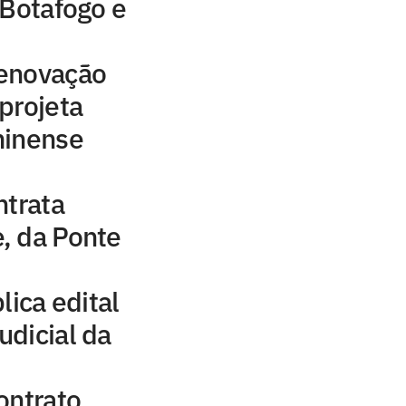
 Botafogo e
 renovação
projeta
minense
ntrata
, da Ponte
lica edital
dicial da
ontrato