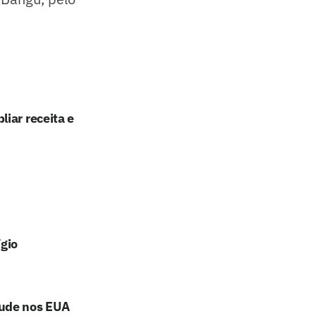
iar receita e
ígio
aude nos EUA