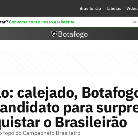
Brasileirão
Tabelas
Vídeo
tar?
Converse com o nosso assistente.
18+ 
Botafogo
o: calejado, Botafog
candidato para surpr
uistar o Brasileirão
o topo do Campeonato Brasileiro