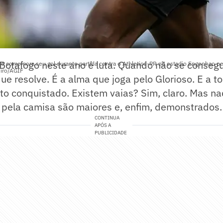
 Botafogo neste ano é luta. Quando não se conseg
go comemora seu gol durante partida contra o Athletico-PR no estadio Engenhao pe
eiro/AGIF
que resolve. É a alma que joga pelo Glorioso. E a t
to conquistado. Existem vaias? Sim, claro. Mas na
pela camisa são maiores e, enfim, demonstrados.
CONTINUA
APÓS A
PUBLICIDADE