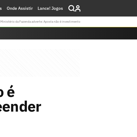
s
Onde Assistir
Lance! Jogos
Ministério da Fazenda adverte: Aposta não é investimento
o é
eender