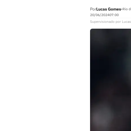
Por
Lucas Gomes
•
Rio d
20/06/2024
07:00
Supervisionado
por
Luca