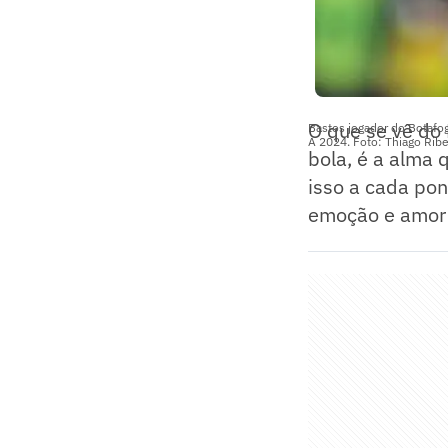
O que se vê do
Bastos jogador do Botafo
A 2024. Foto: Thiago Rib
bola, é a alma 
isso a cada pon
emoção e amor 