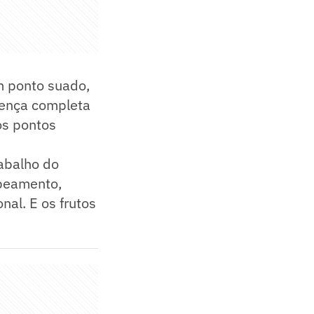
Um ponto suado,
rença completa
os pontos
rabalho do
apeamento,
al. E os frutos