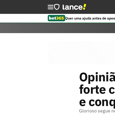
Quer uma ajuda antes de apos
Opiniã
forte 
e conq
Glorioso segue n