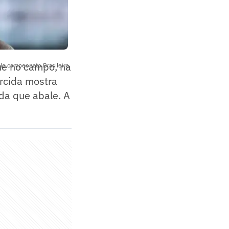
ue no campo, na
lo campeonato Brasileiro
orcida mostra
da que abale. A