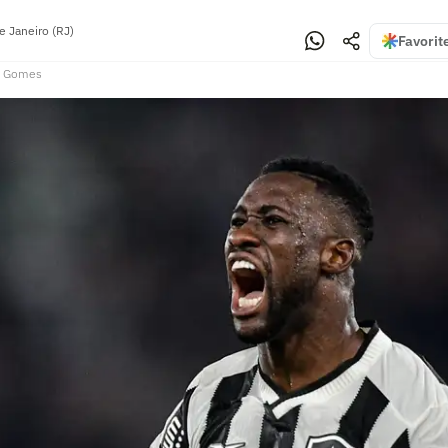
e Janeiro (RJ)
Favorit
s Gomes