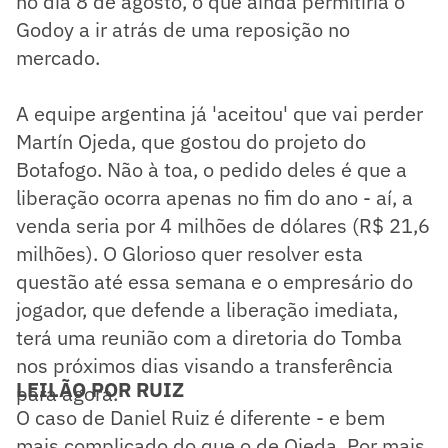
no dia 8 de agosto, o que ainda permitiria o
Godoy a ir atrás de uma reposição no
mercado.
A equipe argentina já 'aceitou' que vai perder
Martín Ojeda, que gostou do projeto do
Botafogo. Não à toa, o pedido deles é que a
liberação ocorra apenas no fim do ano - aí, a
venda seria por 4 milhões de dólares (R$ 21,6
milhões). O Glorioso quer resolver esta
questão até essa semana e o empresário do
jogador, que defende a liberação imediata,
terá uma reunião com a diretoria do Tomba
nos próximos dias visando a transferência
LEILÃO POR RUIZ
para agora.
O caso de Daniel Ruiz é diferente - e bem
mais complicado do que o de Ojeda. Por mais