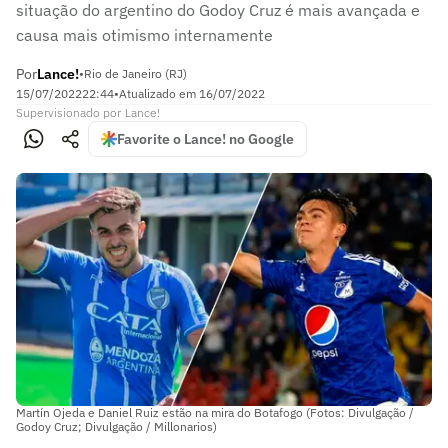
situação do argentino do Godoy Cruz é mais avançada e
causa mais otimismo internamente
Por
Lance!
•
Rio de Janeiro (RJ)
15/07/2022
22:44
•
Atualizado em
16/07/2022
Supervisionado
por
Lance!
Favorite o Lance! no Google
Martín Ojeda e Daniel Ruiz estão na mira do Botafogo (Fotos: Divulgação /
Godoy Cruz; Divulgação / Millonarios)