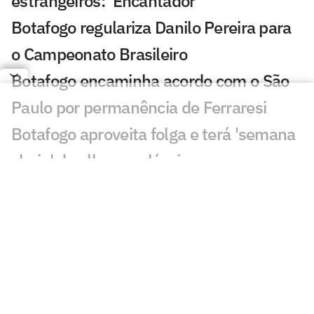
estrangeiros: 'Encantador'
Botafogo regulariza Danilo Pereira para
o Campeonato Brasileiro
Botafogo encaminha acordo com o São
Paulo por permanência de Ferraresi
Botafogo aproveita folga e terá 'semana
cheia' de olho em clássico
Calleri e Ferraresi disputam torneio de
pôquer após rodada do Brasileirão
Ex-esposa de Artur Jorge 'curte' vitória
do Botafogo no Instagram
Jogos de hoje: quem joga no futebol e