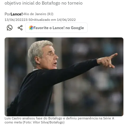
objetivo inicial do Botafogo no torneio
Por
Lance!
•
Rio de Janeiro (RJ)
13/06/2022
23:50
•
Atualizado em
14/06/2022
Favorite o Lance! no Google
Luís Castro analisou fase do Botafogo e definiu permanência na Série A
como meta (Foto: Vítor Silva/Botafogo)