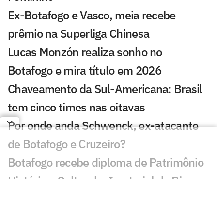
Ex-Botafogo e Vasco, meia recebe
prêmio na Superliga Chinesa
Lucas Monzón realiza sonho no
Botafogo e mira título em 2026
Chaveamento da Sul-Americana: Brasil
tem cinco times nas oitavas
Por onde anda Schwenck, ex-atacante
de Botafogo e Cruzeiro?
Botafogo recebe diploma de Patrimônio
Histórico, Cultural e Imaterial do Rio
Danilo Pereira é apresentado pelo