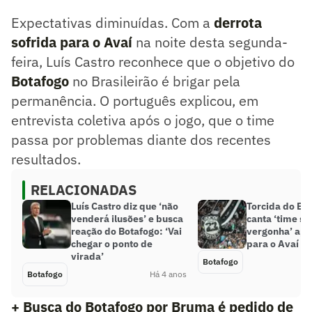
Expectativas diminuídas. Com a
derrota
sofrida para o Avaí
na noite desta segunda-
feira, Luís Castro reconhece que o objetivo do
Botafogo
no Brasileirão é brigar pela
permanência. O português explicou, em
entrevista coletiva após o jogo, que o time
passa por problemas diante dos recentes
resultados.
RELACIONADAS
Luís Castro diz que ‘não
Torcida do Bo
venderá ilusões’ e busca
canta ‘time s
reação do Botafogo: ‘Vai
vergonha’ apó
chegar o ponto de
para o Avaí
virada’
Botafogo
Botafogo
Há 4 anos
+ Busca do Botafogo por Bruma é pedido de