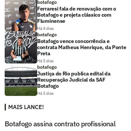
botafogo
Ferraresi fala de renovação com o
Botafogo e projeta clássico com
Fluminense
Há 4 dias
botafogo
Botafogo vence concorrência e
contrata Matheus Henrique, da Ponte
Preta
Há 5 dias
botafogo
Justiça do Rio publica edital da
Recuperação Judicial da SAF
Botafogo
Há 5 dias
MAIS LANCE!
Botafogo assina contrato profissional