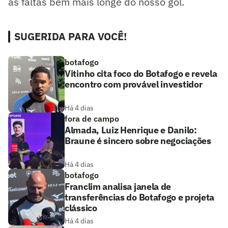
as faltas bem mais longe do nosso gol.
SUGERIDA PARA VOCÊ!
botafogo
Vitinho cita foco do Botafogo e revela
encontro com provável investidor
Há 4 dias
fora de campo
Almada, Luiz Henrique e Danilo:
Braune é sincero sobre negociações
Há 4 dias
botafogo
Franclim analisa janela de
transferências do Botafogo e projeta
clássico
Há 4 dias