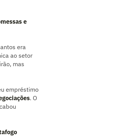
romessas e
Santos era
ica ao setor
eirão, mas
seu empréstimo
negociações
. O
acabou
tafogo