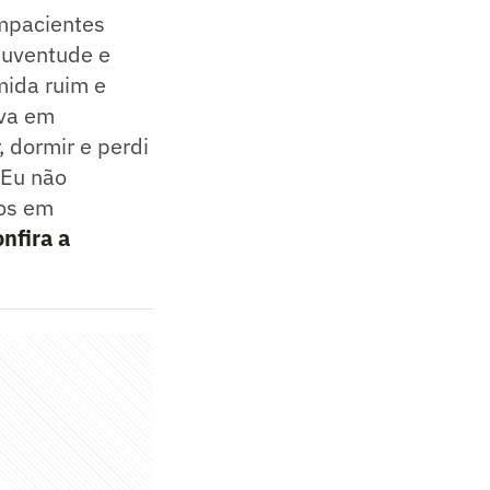
impacientes
Juventude e
mida ruim e
ava em
 dormir e perdi
 Eu não
tos em
nfira a