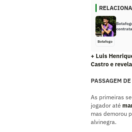
RELACION
Botafog
contrata
Botafogo
+ Luis Henriqu
Castro e revel
PASSAGEM DE
As primeiras se
jogador até
mar
mas demorou pa
alvinegra.