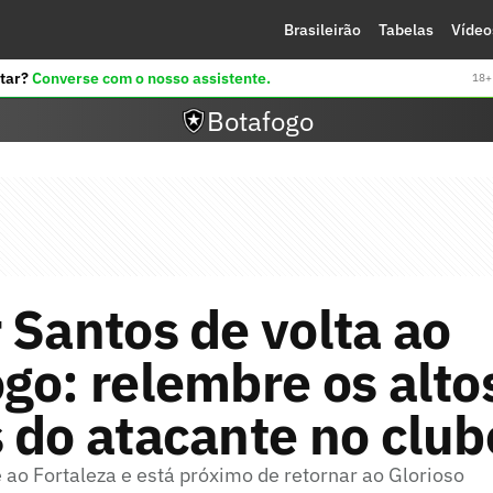
Brasileirão
Tabelas
Vídeo
tar?
Converse com o nosso assistente.
18+ 
Botafogo
 Santos de volta ao
go: relembre os alto
 do atacante no club
 ao Fortaleza e está próximo de retornar ao Glorioso