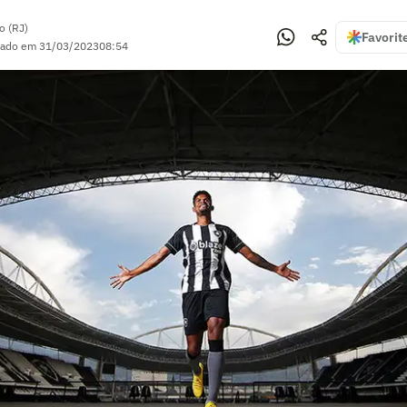
o (RJ)
Favorit
zado em
31/03/2023
08:54