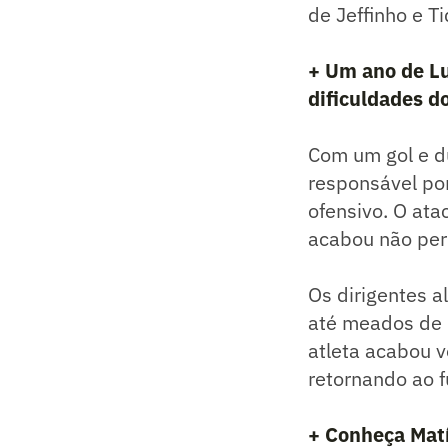
de Jeffinho e T
+ Um ano de Lu
dificuldades d
Com um gol e d
responsável po
ofensivo. O at
acabou não per
Os dirigentes 
até meados de 
atleta acabou 
retornando ao f
+ Conheça Matí