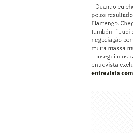
- Quando eu ch
pelos resultado
Flamengo. Chegu
também fiquei s
negociação com 
muita massa mus
consegui mostra
entrevista excl
entrevista com