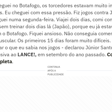
eguei no Botafogo, os torcedores estavam muito 
s. Eu cheguei com essa pressão. Fiz jogos contra 
ei numa segunda-feira. Viajei dois dias, comi co
em treinar dois dias lá (Japão), porque eu já est
o Botafogo. Fiquei ansioso. Não conseguia comer,
cular. Os primeiros 15 dias foram muito difíceis.
r o que eu sabia nos jogos - declarou Júnior San
usiva ao
LANCE!,
em setembro do ano passado.
Co
pleta
.
CONTINUA
APÓS A
PUBLICIDADE