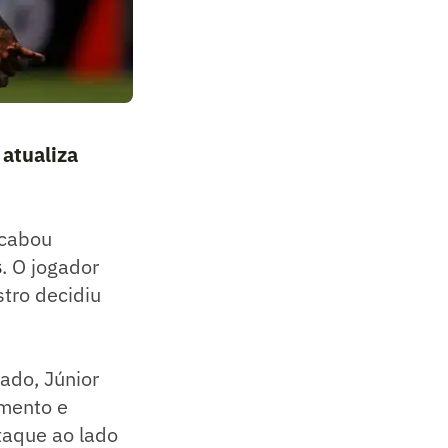
 atualiza
acabou
s
. O jogador
stro decidiu
ado, Júnior
amento e
taque ao lado