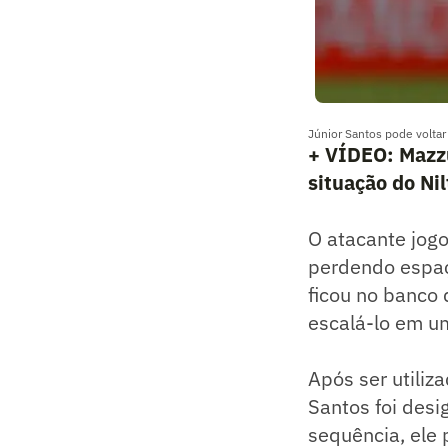
Júnior Santos pode voltar
+ VÍDEO: Mazzu
situação do Ni
O atacante jogo
perdendo espaç
ficou no banco 
escalá-lo em u
Após ser utiliz
Santos foi des
sequência, ele 