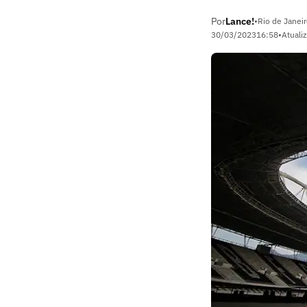
Por
Lance!
•
Rio de Janeir
30/03/2023
16:58
•
Atuali