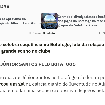
ADAS
Conmebol divulga datas e horá
o se aproxima da
dos jogos do Botafogo na fase 
ção de filho do Loco Abreu
grupos da Sul-Americana
Há 3 anos
Botafogo
Há 3
e celebra sequência no Botafogo, fala da relação
a grande sonho no clube
 JÚNIOR SANTOS PELO BOTAFOGO
manas de Júnior Santos no Botafogo não foram pos
cou um gol
na estreia diante do Juventude no Alf
ra embalar uma sequência positiva de jogos pel