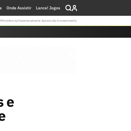
s
Onde Assistir
Lance! Jogos
Ministério da Fazenda adverte: Aposta não é investimento
s e
e