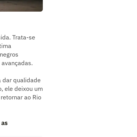
ida. Trata-se
ltima
inegros
o avançadas.
a dar qualidade
o, ele deixou um
retornar ao Rio
 as