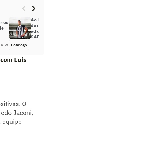
Ao L!, Luis Henrique revela motivo
rios
de retorno ao Botafogo, fala sobre
de
adaptação e elogia trabalho da
SAF
 anos
Botafogo
Há 3 anos
 com Luís
itivas. O
redo Jaconi,
a equipe