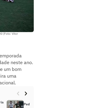
0 (Foto: Vitor
 temporada
dade neste ano.
l e um bom
mira uma
acional.
ria
Pedro Castro é oficialmente