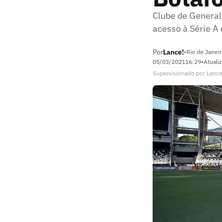
Clube de General
acesso à Série A 
Por
Lance!
•
Rio de Janeir
05/03/2021
16:29
•
Atuali
Supervisionado
por
Lance