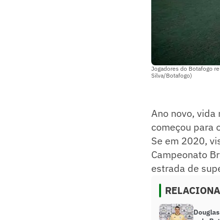
Jogadores do Botafogo reu
Silva/Botafogo)
Ano novo, vida 
começou para o 
Se em 2020, vi
Campeonato Bra
estrada de supe
RELACION
Douglas