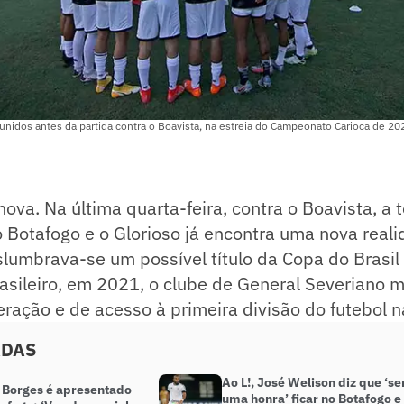
nidos antes da partida contra o Boavista, na estreia do Campeonato Carioca de 202
nova. Na última quarta-feira, contra o Boavista, a
Botafogo e o Glorioso já encontra uma nova reali
slumbrava-se um possível título da Copa do Brasi
sileiro, em 2021, o clube de General Severiano 
ração e de acesso à primeira divisão do futebol n
ADAS
Ao L!, José Welison diz que ‘se
 Borges é apresentado
uma honra’ ficar no Botafogo e