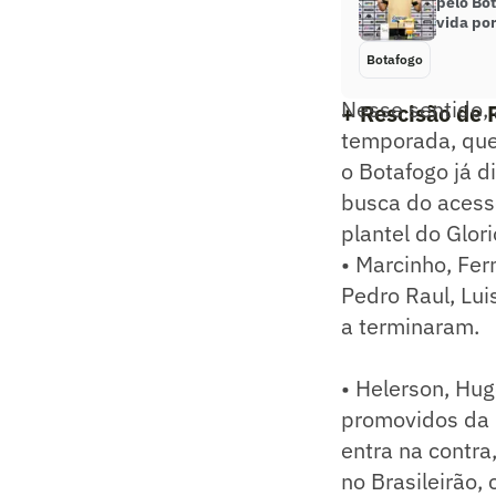
pelo Bot
vida por
Botafogo
Nesse sentido, 
+ Rescisão de 
temporada, que 
o Botafogo já 
busca do acess
plantel do Glori
• Marcinho, Fer
Pedro Raul, Lu
a terminaram.
• Helerson, Hu
promovidos da 
entra na contra
no Brasileirão,