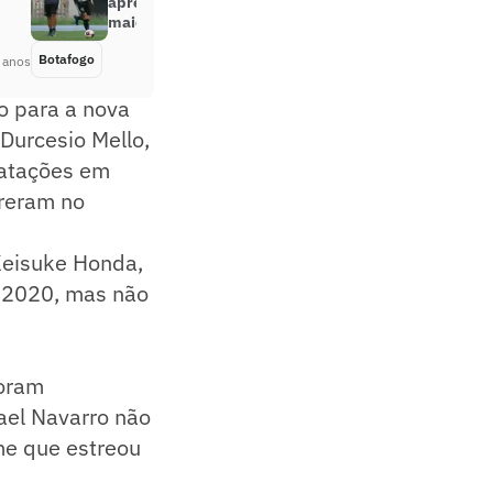
apresentado pelo Botafogo: ‘É o
maior desafio da minha carreira’
Botafogo
Há 5 anos
 anos
o para a nova
 Durcesio Mello,
ratações em
rreram no
 Keisuke Honda,
a 2020, mas não
foram
ael Navarro não
ime que estreou