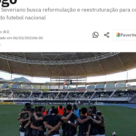
 Severiano busca reformulação e reestruturação para c
do futebol nacional
o (RJ)
Favorit
zado em
06/03/2021
06:00
!