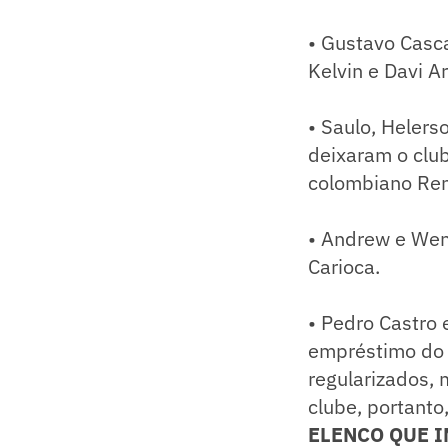
• Gustavo Casc
Kelvin e Davi A
• Saulo, Helers
deixaram o clu
colombiano Rent
• Andrew e Wen
Carioca.
• Pedro Castro 
empréstimo do G
regularizados, 
clube, portanto
ELENCO QUE IN