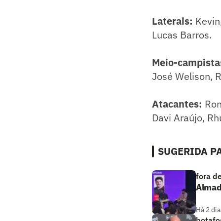
Laterais:
Kevin
Lucas Barros.
Meio-campista
José Welison, R
Atacantes:
Ron
Davi Araújo, Rh
SUGERIDA PA
fora d
Almada
Há 2 dia
botafo