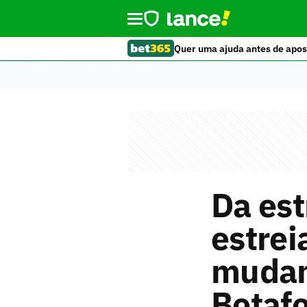
Quer uma ajuda antes de apos
Da est
estrei
mudan
Botaf