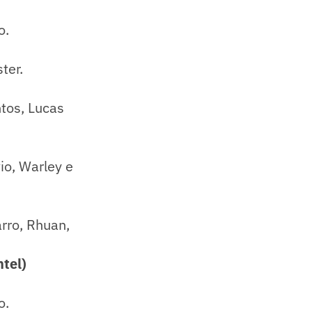
o.
ter.
tos, Lucas
io, Warley e
arro, Rhuan,
tel)
o.