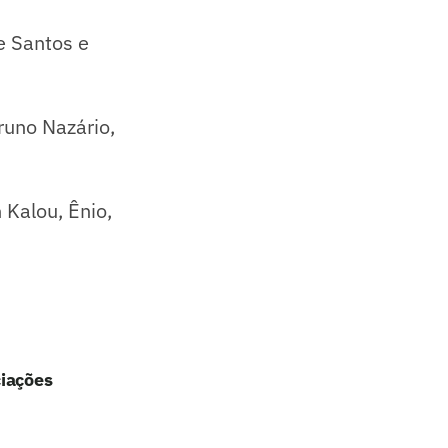
e Santos e
runo Nazário,
Kalou, Ênio,
ciações