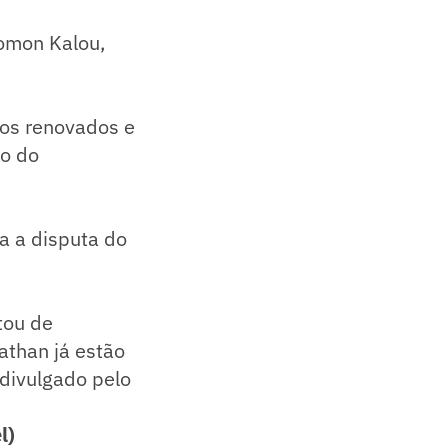
lomon Kalou,
atos renovados e
so do
a a disputa do
tou de
athan já estão
 divulgado pelo
l)