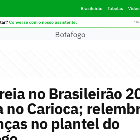
Brasileirão
Tabelas
Vídeo
tar?
Converse com o nosso assistente.
18+ 
Botafogo
reia no Brasileirão 2
a no Carioca; relemb
ças no plantel do
ogo