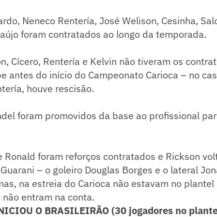
ardo, Neneco Rentería, José Welison, Cesinha, Sa
raújo foram contratados ao longo da temporada.
on, Cícero, Rentería e Kelvin não tiveram os contr
be antes do início do Campeonato Carioca – no ca
ería, houve rescisão.
del foram promovidos da base ao profissional par
e Ronald foram reforços contratados e Rickson vol
uarani – o goleiro Douglas Borges e o lateral Jon
mas, na estreia do Carioca não estavam no plantel
, não entram na conta.
ICIOU O BRASILEIRÃO (30 jogadores no plante