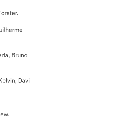
orster.
uilherme
ría, Bruno
elvin, Davi
rew.