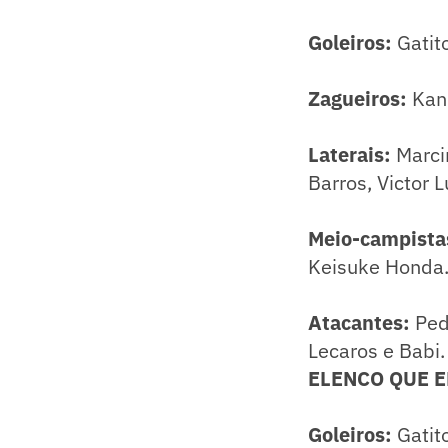
Goleiros:
Gatit
Zagueiros:
Kanu
Laterais:
Marcin
Barros, Victor L
Meio-campista
Keisuke Honda
Atacantes:
Ped
Lecaros e Babi.
ELENCO QUE EN
Goleiros:
Gatit