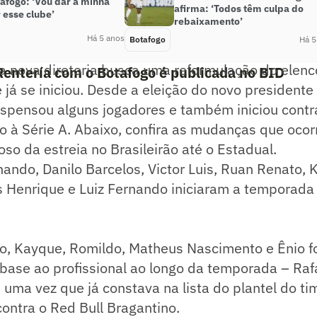
afogo: ‘Vou dar a minha
afirma: ‘Todos têm culpa do
 esse clube’
rebaixamento’
Há 5 anos
Botafogo
Há 5
a nova diretoria busca uma reformulação do elenc
Rentería com o Botafogo é publicada no BID
já se iniciou. Desde a eleição do novo presidente
dispensou alguns jogadores e também iniciou cont
o à Série A. Abaixo, confira as mudanças que oco
oso da estreia no Brasileirão até o Estadual.
nando, Danilo Barcelos, Victor Luis, Ruan Renato,
is Henrique e Luiz Fernando iniciaram a temporad
go, Kayque, Romildo, Matheus Nascimento e Ênio 
base ao profissional ao longo da temporada – Raf
, uma vez que já constava na lista do plantel do t
 contra o Red Bull Bragantino.