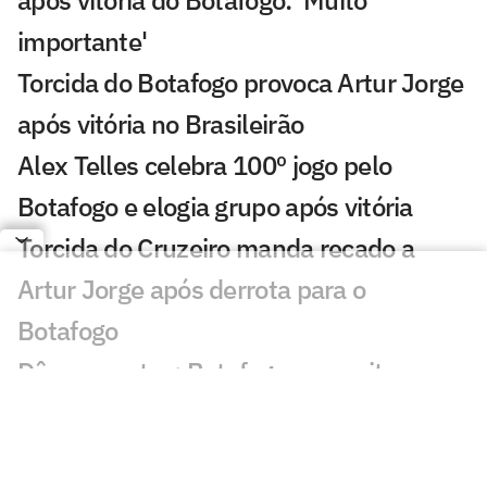
após vitória do Botafogo: 'Muito
importante'
Torcida do Botafogo provoca Artur Jorge
após vitória no Brasileirão
Alex Telles celebra 100º jogo pelo
Botafogo e elogia grupo após vitória
Torcida do Cruzeiro manda recado a
Artur Jorge após derrota para o
Botafogo
Dê suas notas: Botafogo aproveita
chance e bate o Cruzeiro fora de casa
Botafogo vence o Cruzeiro no Mineirão