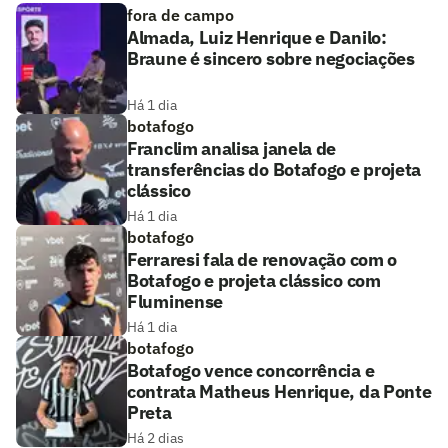
fora de campo
Almada, Luiz Henrique e Danilo:
Braune é sincero sobre negociações
Há 1 dia
botafogo
Franclim analisa janela de
transferências do Botafogo e projeta
clássico
Há 1 dia
botafogo
Ferraresi fala de renovação com o
Botafogo e projeta clássico com
Fluminense
Há 1 dia
botafogo
Botafogo vence concorrência e
contrata Matheus Henrique, da Ponte
Preta
Há 2 dias